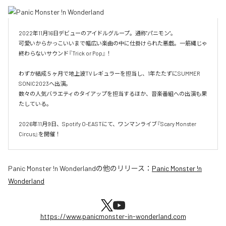
2022年11月16日デビューのアイドルグループ。通称"パニモン"。

可愛いからかっこいいまで幅広い楽曲の中に仕掛けられた悪戯。一筋縄じゃ
終わらないサウンド『Trick or Pop』！

わずか結成５ヶ月で地上波TVレギュラーを担当し、1年たたずにSUMMER 
SONIC2023へ出演。

数々の人気バラエティのタイアップを担当するほか、音楽番組への出演も果
たしている。

2026年11月9日、Spotify O-EASTにて、ワンマンライブ『Scary Monster 
Circus』を開催！
Panic Monster !n Wonderland
の他のリリース：
Panic Monster !n
Wonderland
https://www.panicmonster-in-wonderland.com