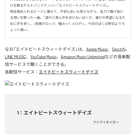
けを飾るケルトパンクナンバー「エイトビートスウィートデイズ」。

疾走感あふれるビートに乗せて、不安も迷いも抱えながら、全力で駆け抜け
る想いを歌った一曲。「道のど真ん中を歩けないぼくが、誰かの希望になるた
めに牙を剥く。」弱者のロック、噛みつくメロディ。今日のぼくは昨日よりち
ょっと強い。
なお「
エイトビートスウィートデイズ
」は、
Apple Music
、
Spotify
、
LINE MUSIC
、
YouTube Music
、
Amazon Music Unlimited
などの音楽配
信サービスで聴くことができる。
各配信サービス：
エイトビートスウィートデイズ
1
：
エイトビートスウィートデイズ
アイアイタイガー