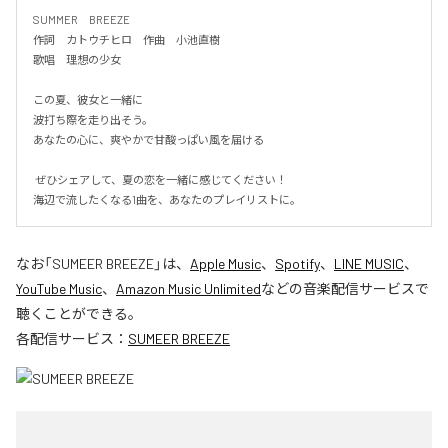
SUMMER　BREEZE

作詞　カトウチヒロ　作曲　小池直樹

歌唱　理想の少女

この夏、彼女と一緒に

波打ち際を走り出そう。

あなたの心に、爽やかで甘酸っぱい風を届ける

 ぜひシェアして、夏の恋を一緒に感じてください！

海辺で流したくなる1曲を、あなたのプレイリストに。
なお「
SUMEER BREEZE
」は、
Apple Music
、
Spotify
、
LINE MUSIC
、
YouTube Music
、
Amazon Music Unlimited
などの音楽配信サービスで
聴くことができる。
各配信サービス：
SUMEER BREEZE