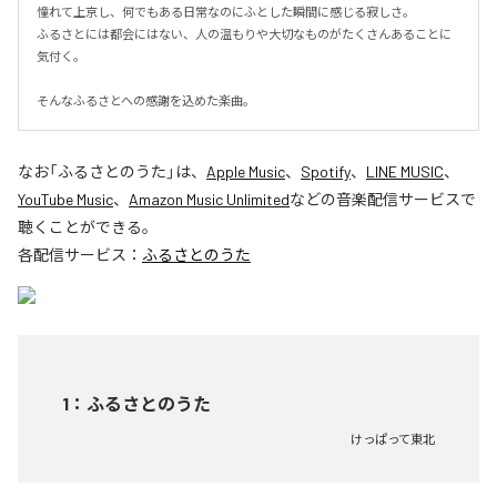
憧れて上京し、何でもある日常なのにふとした瞬間に感じる寂しさ。

ふるさとには都会にはない、人の温もりや大切なものがたくさんあることに
気付く。

そんなふるさとへの感謝を込めた楽曲。
なお「
ふるさとのうた
」は、
Apple Music
、
Spotify
、
LINE MUSIC
、
YouTube Music
、
Amazon Music Unlimited
などの音楽配信サービスで
聴くことができる。
各配信サービス：
ふるさとのうた
1
：
ふるさとのうた
けっぱって東北