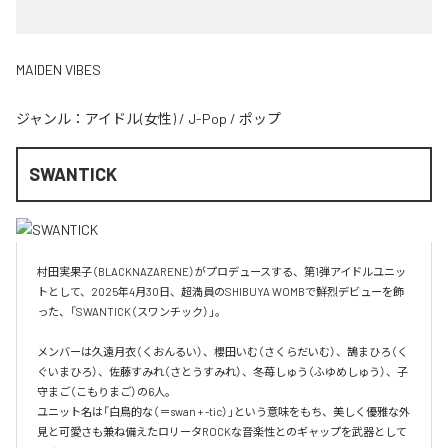
MAIDEN VIBES
ジャンル：
アイドル(女性)
/
J-Pop
/
ポップ
SWANTICK
村田実果子（BLACKNAZARENE）がプロデュースする、第1弾アイドルユニッ
トとして、2025年4月30日、超満員のSHIBUYA WOMBで鮮烈デビューを飾
った、「SWANTICK（スワンチック）」。

メンバーは久遠月衣（くおんるい）、櫻田いむ（さくらだいむ）、鵠まひろ（く
ぐいまひろ）、佐藤すみれ（さとうすみれ）、冬苺しゅう（ふゆめしゅう）、子
守まご（こもりまご）の6人。

ユニット名は「白鳥的な（＝swan + -tic）」という意味をもち、美しく優雅な外
見と可愛さも兼ね備えたロリータROCKな音楽性とのギャップを武器として