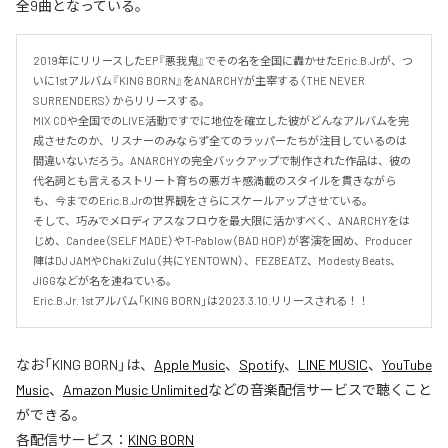
全9曲となっている。
2019年にリリースしたEP『悪我鬼』でその名を全国に轟かせたEric.B.Jrが、つ
いに1stアルバム『KING BORN』をANARCHYが主宰する〈THE NEVER 
SURRENDERS〉からリリースする。

MIX CDや全国でのLIVE活動ですでに地位を確立した彼がどんなアルバムを完
成させたのか、リスナーのみならず全てのラッパーたちが注目しているのは
間違いないだろう。ANARCHYの完全バックアップで制作された作品は、彼の
代名詞とも言えるストリート育ちの悪ガキ感満載のスタイルを貫きながら
も、今までのEric.B.Jrの世界観をさらにスケールアップさせている。

そして、巧みでメロディアスなフロウを最大限に活かすべく、ANARCHYをは
じめ、Candee（SELF MADE）やT-Pablow（BAD HOP）が客演を固め、Producer
陣はDJ JAMやChaki Zulu（共にYENTOWN）、FEZBEATZ、Modesty Beats、
JIGGなどが名を連ねている。

Eric.B.Jr. 1stアルバム「KING BORN」は2023.3.10.リリースされる！！
なお「
KING BORN
」は、
Apple Music
、
Spotify
、
LINE MUSIC
、
YouTube
Music
、
Amazon Music Unlimited
などの音楽配信サービスで聴くこと
ができる。
各配信サービス：
KING BORN