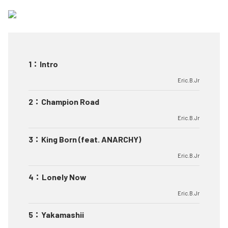
1
：
Intro
Eric.B.Jr
2
：
Champion Road
Eric.B.Jr
3
：
King Born (feat. ANARCHY)
Eric.B.Jr
4
：
Lonely Now
Eric.B.Jr
5
：
Yakamashii