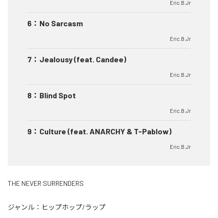
Eric.B.Jr
6
：
No Sarcasm
Eric.B.Jr
7
：
Jealousy (feat. Candee)
Eric.B.Jr
8
：
Blind Spot
Eric.B.Jr
9
：
Culture (feat. ANARCHY & T-Pablow)
Eric.B.Jr
THE NEVER SURRENDERS
ジャンル：
ヒップホップ/ラップ