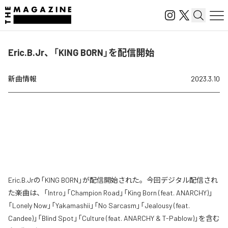
Eric.B.Jr、「KING BORN」を配信開始
新曲情報
2023.3.10
Eric.B.Jrの「KING BORN」が配信開始された。今回デジタル配信され
た楽曲は、「Intro」「Champion Road」「King Born (feat. ANARCHY)」
「Lonely Now」「Yakamashii」「No Sarcasm」「Jealousy (feat.
Candee)」「Blind Spot」「Culture (feat. ANARCHY & T-Pablow)」を含む