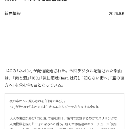
新曲情報
2026.8.6
HAQの「ネオン」が配信開始された。今回デジタル配信された楽曲
は、「肉と酒」「18C」「気仙沼魂 (feat. 牡丹)」「知らない街へ」「空の彼
方へ」を含む全5曲となっている。
夜のネオンに照らされる「日常の叫び」。

HAQが放つEP『ネオン』は生きるエネルギーをぶちまける全5曲。

大人の哀愁が滲む「肉と酒」で幕を開け、機内で交錯する静かでスリリングな
人間模様を描く「18C」で深みへと誘う。続く本作最速のキラーチューン「気仙