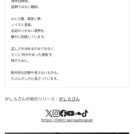
境界記録係。

証明ではなく観測。

AIと人間、現実と夢、

ノイズと音楽。

名前のつかない境界を、

静かに記録しています。

正しさを決めるためではなく、

そこに“何かがあった感覚”を

残すために。

断片的な記録や見えないものも、

たぶん少しだけ混ざっています。
がしらさん
の他のリリース：
がしらさん
https://linktr.ee/gashirasan