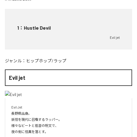
1
：
Hustle Devil
Evil jet
ジャンル：
ヒップホップ/ラップ
Evil jet
Evil Jet

長野県出身。

妖怪を現代に召喚するラッパー。

様々なビートと低音の呪文で、

夜の街に怪異を落とす。