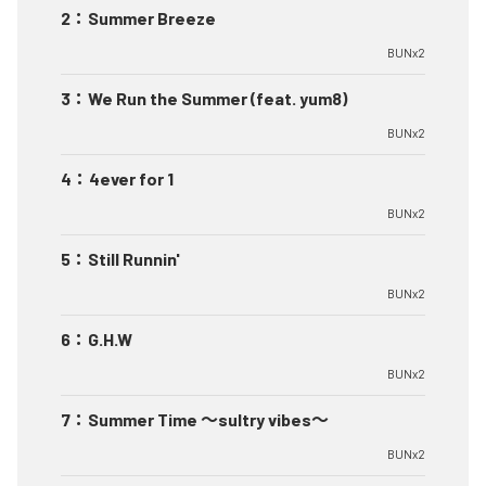
2
：
Summer Breeze
BUNx2
3
：
We Run the Summer (feat. yum8)
BUNx2
4
：
4ever for 1
BUNx2
5
：
Still Runnin'
BUNx2
6
：
G.H.W
BUNx2
7
：
Summer Time 〜sultry vibes〜
BUNx2