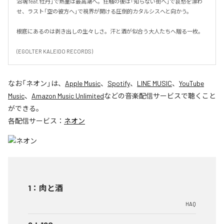
沼魂 feat.牡丹」で熱量は最高潮へ。狂騒の後は「知らない街へ」で哀愁を漂わ
せ、ラスト「空の彼方へ」で視界が開ける圧倒的カタルシスへと向かう。

根底にあるのは剥き出しの生々しさ。汗と酒が似合う大人たちへ贈る一枚。

(EGOLTER KALEIDO RECORDS)
なお「
ネオン
」は、
Apple Music
、
Spotify
、
LINE MUSIC
、
YouTube
Music
、
Amazon Music Unlimited
などの音楽配信サービスで聴くこと
ができる。
各配信サービス：
ネオン
1
：
肉と酒
HAQ