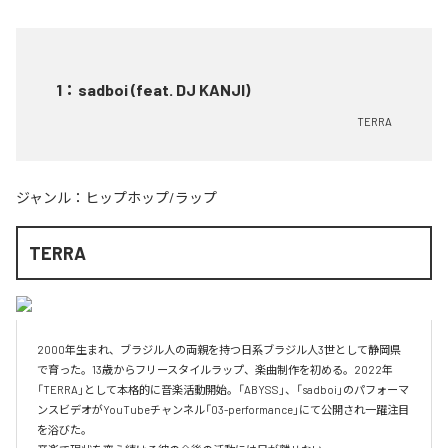
1
：
sadboi (feat. DJ KANJI)
TERRA
ジャンル：
ヒップホップ/ラップ
TERRA
2000年生まれ、ブラジル人の両親を持つ日系ブラジル人3世として静岡県
で育った。13歳からフリースタイルラップ、楽曲制作を初める。2022年
「TERRA」として本格的に音楽活動開始。「ABYSS」、「sadboi」のパフォーマ
ンスビデオがYouTubeチャンネル「03-performance」にて公開され一躍注目
を浴びた。
