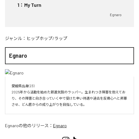
1
：
My Turn
Egnaro
ジャンル：
ヒップホップ/ラップ
Egnaro
愛媛県出身(23)　

2025年から活動を始めた新進気鋭のラッパー。生まれつき障害を抱えてお
り、その障害と向き合っていく中で受けた辛い待遇や過去を反骨心へと昇華
させ、どん底からの成り上がりを目指している。
Egnaro
の他のリリース：
Egnaro