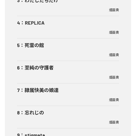
3
：
わたしたちだけ
畑亜貴
4
：
REPLICA
畑亜貴
5
：
死霊の館
畑亜貴
6
：
至純の守護者
畑亜貴
7
：
隷属快美の娘達
畑亜貴
8
：
忘れじの
畑亜貴
9
：
stigmata