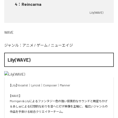
4
：
Reincarna
Lily(WAVE)
WAVE
ジャンル：
アニメ
/
ゲーム
/
ニューエイジ
Lily(WAVE)
【Lily】Vocalist｜Lyricist｜Composer｜Planner

【WAVE】

Morrigan＆Lilyによるファンタジー色の強い叙景的なサウンドと暁星ちかげ
＆あしゅによる幻想的な彩りを音へと灯す映像を主軸に、幅広いジャンルの
作品を手掛ける総合クリエイターチーム。
