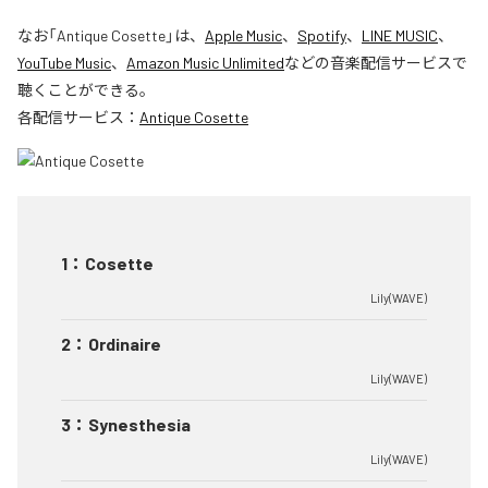
なお「
Antique Cosette
」は、
Apple Music
、
Spotify
、
LINE MUSIC
、
YouTube Music
、
Amazon Music Unlimited
などの音楽配信サービスで
聴くことができる。
各配信サービス：
Antique Cosette
1
：
Cosette
Lily(WAVE)
2
：
Ordinaire
Lily(WAVE)
3
：
Synesthesia
Lily(WAVE)