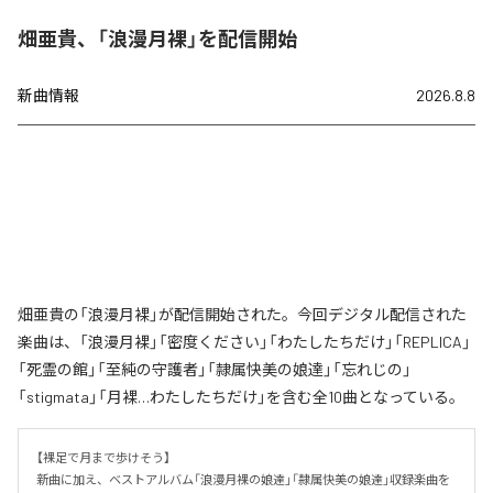
畑亜貴、「浪漫月裸」を配信開始
新曲情報
2026.8.8
畑亜貴の「浪漫月裸」が配信開始された。今回デジタル配信された
楽曲は、「浪漫月裸」「密度ください」「わたしたちだけ」「REPLICA」
「死霊の館」「至純の守護者」「隷属快美の娘達」「忘れじの」
「stigmata」「月裸…わたしたちだけ」を含む全10曲となっている。
【裸足で月まで歩けそう】

新曲に加え、ベストアルバム「浪漫月裸の娘達」「隷属快美の娘達」収録楽曲を