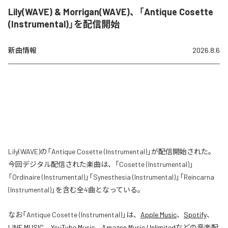
Lily(WAVE) & Morrigan(WAVE)、「Antique Cosette
(Instrumental)」を配信開始
新曲情報
2026.8.6
Lily(WAVE)の「Antique Cosette (Instrumental)」が配信開始された。
今回デジタル配信された楽曲は、「Cosette (Instrumental)」
「Ordinaire (Instrumental)」「Synesthesia (Instrumental)」「Reincarna
(Instrumental)」を含む全4曲となっている。
なお「
Antique Cosette (Instrumental)
」は、
Apple Music
、
Spotify
、
LINE MUSIC
、
YouTube Music
、
Amazon Music Unlimited
などの音楽配