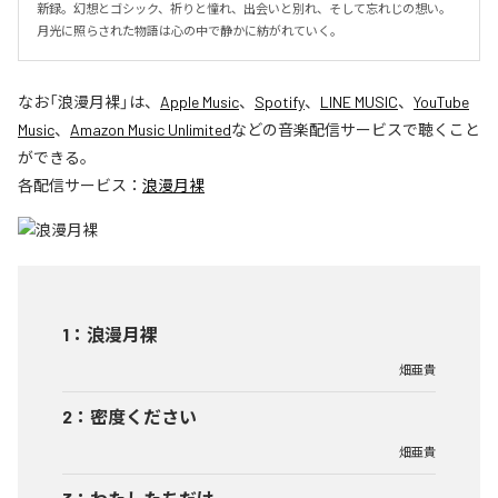
新録。幻想とゴシック、祈りと憧れ、出会いと別れ、そして忘れじの想い。
月光に照らされた物語は心の中で静かに紡がれていく。
なお「
浪漫月裸
」は、
Apple Music
、
Spotify
、
LINE MUSIC
、
YouTube
Music
、
Amazon Music Unlimited
などの音楽配信サービスで聴くこと
ができる。
各配信サービス：
浪漫月裸
1
：
浪漫月裸
畑亜貴
2
：
密度ください
畑亜貴