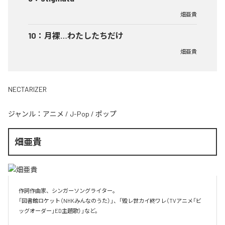
畑亜貴
10
：
月裸…わたしたちだけ
畑亜貴
NECTARIZER
ジャンル：
アニメ
/
J-Pop
/
ポップ
畑亜貴
作詞作曲家、シンガーソングライター。

「図書館ロケット（NHKみんなのうた）」、「毀レ世カイ終ワレ（TVアニメ「ビ
ッグオーダー」ED主題歌）」など。