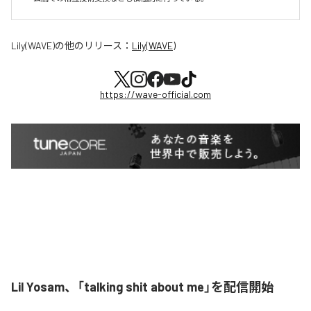
Lily(WAVE)
の他のリリース：
Lily(WAVE)
https://wave-official.com
Lil Yosam、「talking shit about me」を配信開始