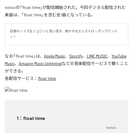
nonocの「float time」が配信開始された。今回デジタル配信された
楽曲は、「float time」を含む全1曲となっている。
日常のノイズをシュワっと洗い流す、爽やかなエレクトロ・ポップナンバ
ー！
なお「
float time
」は、
Apple Music
、
Spotify
、
LINE MUSIC
、
YouTube
Music
、
Amazon Music Unlimited
などの音楽配信サービスで聴くこと
ができる。
各配信サービス：
float time
1
：
float time
nonoc