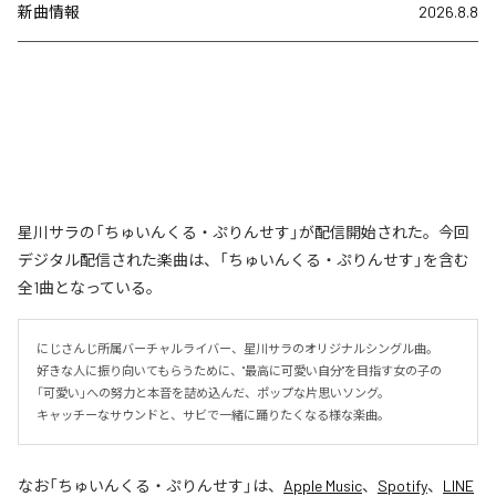
新曲情報
2026.8.8
星川サラの「ちゅいんくる・ぷりんせす」が配信開始された。今回
デジタル配信された楽曲は、「ちゅいんくる・ぷりんせす」を含む
全1曲となっている。
にじさんじ所属バーチャルライバー、星川サラのオリジナルシングル曲。

好きな人に振り向いてもらうために、"最高に可愛い自分"を目指す女の子の
「可愛い」への努力と本音を詰め込んだ、ポップな片思いソング。

キャッチーなサウンドと、サビで一緒に踊りたくなる様な楽曲。
なお「
ちゅいんくる・ぷりんせす
」は、
Apple Music
、
Spotify
、
LINE