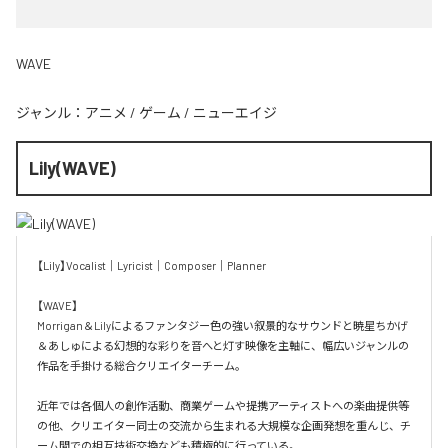
WAVE
ジャンル：
アニメ
/
ゲーム
/
ニューエイジ
Lily(WAVE)
【Lily】Vocalist｜Lyricist｜Composer｜Planner

【WAVE】

Morrigan＆Lilyによるファンタジー色の強い叙景的なサウンドと暁星ちかげ
＆あしゅによる幻想的な彩りを音へと灯す映像を主軸に、幅広いジャンルの
作品を手掛ける総合クリエイターチーム。

近年では各個人の創作活動、商業ゲームや提携アーティストへの楽曲提供等
の他、クリエイター同士の交流から生まれる大規模な企画発想を重んじ、チ
ーム間での相互技術交換なども積極的に行っている。