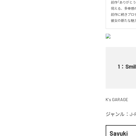
前作「ありがとうの
伺える、多幸感の
前作に続きプロデュー
彼女の新たな魅
1
：
Smil
K's GARAGE
ジャンル：
J-
Sayuki