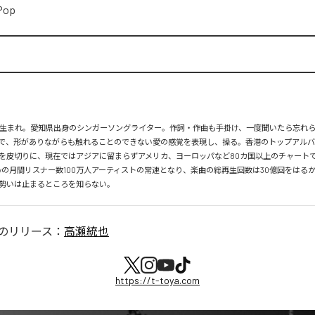
Pop
月26日生まれ。愛知県出身のシンガーソングライター。作詞・作曲も手掛け、一度聞いたら忘れ
で、形がありながらも触れることのできない愛の感覚を表現し、操る。香港のトップアルバ
を皮切りに、現在ではアジアに留まらずアメリカ、ヨーロッパなど80カ国以上のチャートで
tifyの月間リスナー数100万人アーティストの常連となり、楽曲の総再生回数は30億回をはる
勢いは止まるところを知らない。
のリリース：
高瀬統也
https://t-toya.com