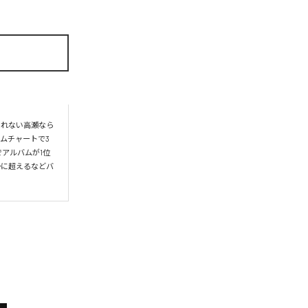
られない高瀬なら
ムチャートで3
アルバムが1位
かに超えるなどバ