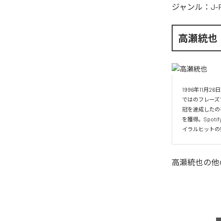
ジャンル：
J-
高瀬統也
1996年11
ではのフレーズ
冠を達成したの
を獲得。Spo
イラルヒットの
高瀬統也
の他