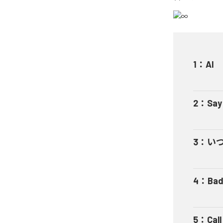
1
：
AI
2
：
Say
3
：
い
4
：
Bad
5
：
Cal