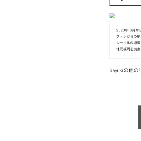
2020年10月
ファンからの絶
レーベルの垣根
地元福岡を拠点
Sayuki
の他の