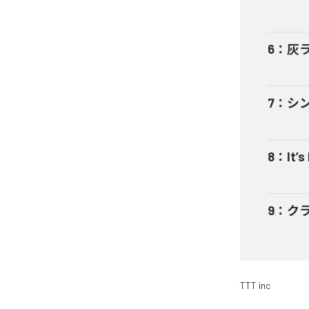
6
：
灰
7
：
シ
8
：
It’s
9
：
ク
TTT inc