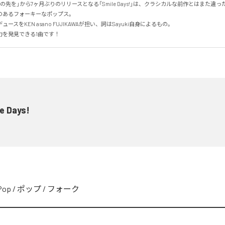
先を」から7ヶ月ぶりのリリースとなる「Smile Days!」は、クラシカルな前作とはまた違ったS
あるフォーキーなポップス。

スをKEN asano FUJIKAWAが担い、詞はSayuki自身によるもの。

力を発見できる1曲です！
e Days!
Pop
/
ポップ
/
フォーク