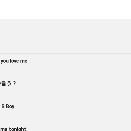
 you love me
つ言う？
 B Boy
l me tonight