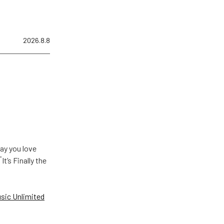
2026.8.8
u love
Finally the
ic Unlimited