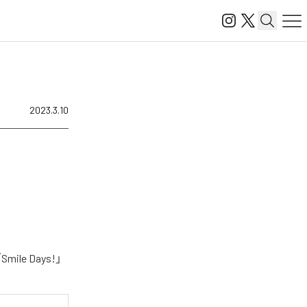
2023.3.10
le Days!」