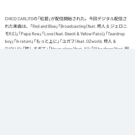
CHICO CARLITOの「紅碧」が配信開始された。今回デジタル配信さ
れた楽曲は、「Red and Blue」「Broadcasting (feat. 柊人 & ジェロニ
モR.E)」「Papa flow」「Love (feat. Deech & Yellow Pato)」「Teardrop
boy」「In return」「もっと上に」「ユガフ (feat. OZworld, 柊人 &
CHOUJI)」「眩しすぎて」「Never alone (feat. AI)」「I'll be there (feat. 田
我流)」を含む全11曲となっている。
なお「
紅碧
」は、
Apple Music
、
Spotify
、
LINE MUSIC
、
YouTube
Music
、
Amazon Music Unlimited
などの音楽配信サービスで聴くこと
ができる。
各配信サービス：
紅碧
1
：
Red and Blue