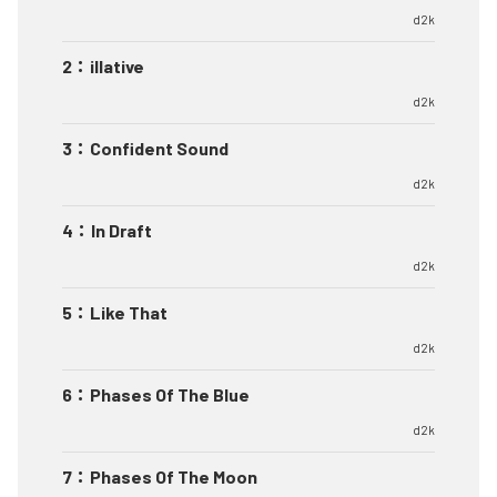
d2k
2
：
illative
d2k
3
：
Confident Sound
d2k
4
：
In Draft
d2k
5
：
Like That
d2k
6
：
Phases Of The Blue
d2k
7
：
Phases Of The Moon