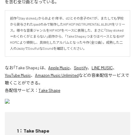
を含む全12曲となっている。
前作「Stay stoked」からおよそ1年半、d2とその息子のKTが、またしても学校
から貸与されたipadのみで制作したHIP HOP INSTRUMENTAL ALBUMをリリー
ス。様々な音楽ジャンルをHIP HOPをベースに表現した、まさに「Stay stoked
＝わくわくがとまらない」前作から、「Take Shape」つまりはベースとなるHIP 
HOPにより傾倒し、具体化したアルバムとなった今作（全12曲）。成熟した二
人のJazzyでSoulfulなSoundを確認してください。
なお「
Take Shape
」は、
Apple Music
、
Spotify
、
LINE MUSIC
、
YouTube Music
、
Amazon Music Unlimited
などの音楽配信サービスで
聴くことができる。
各配信サービス：
Take Shape
1
：
Take Shape