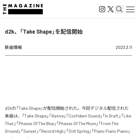
d2k、「Take Shape」を配信開始
新曲情報
2023.3.11
d2kの「Take Shape」が配信開始された。今回デジタル配信された
楽曲は、「Take Shape」「illative」「Confident Sound」「In Draft」「Like
That」「Phases Of The Blue」「Phases Of The Moon」「From The
Ground」「Sunset」「Record High」「Still Spring」「Piano Piano Piano」