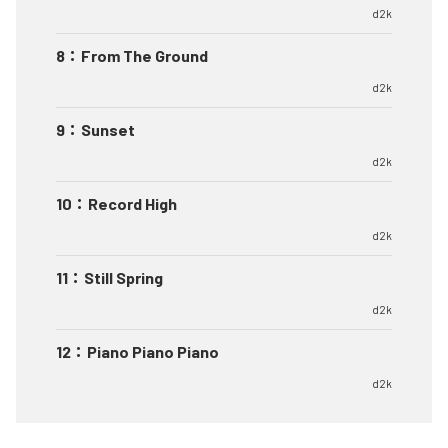
d2k
8
：
From The Ground
d2k
9
：
Sunset
d2k
10
：
Record High
d2k
11
：
Still Spring
d2k
12
：
Piano Piano Piano
d2k