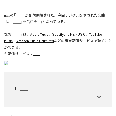
noaの「＿＿」が配信開始された。今回デジタル配信された楽曲
は、「＿＿」を含む全1曲となっている。
なお「
＿＿
」は、
Apple Music
、
Spotify
、
LINE MUSIC
、
YouTube
Music
、
Amazon Music Unlimited
などの音楽配信サービスで聴くこと
ができる。
各配信サービス：
＿＿
1
：
＿＿
noa