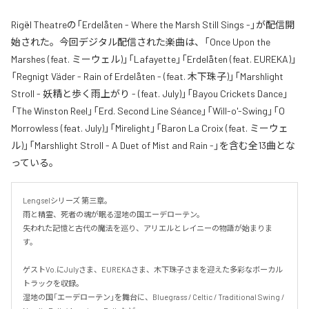
Rigël Theatreの「Erdelåten - Where the Marsh Still Sings -」が配信開
始された。今回デジタル配信された楽曲は、「Once Upon the
Marshes (feat. ミーウェル)」「Lafayette」「Erdelåten (feat. EUREKA)」
「Regnigt Väder - Rain of Erdelåten - (feat. 木下珠子)」「Marshlight
Stroll - 妖精と歩く雨上がり - (feat. July)」「Bayou Crickets Dance」
「The Winston Reel」「Erd. Second Line Séance」「Will-o'-Swing」「O
Morrowless (feat. July)」「Mirelight」「Baron La Croix (feat. ミーウェ
ル)」「Marshlight Stroll - A Duet of Mist and Rain -」を含む全13曲とな
っている。
Lengselシリーズ 第三章。

雨と精霊、死者の魂が眠る湿地の国エーデローテン。

失われた記憶と古代の魔法を巡り、アリエルとレイニーの物語が始まりま
す。

ゲストVo.にJulyさま、EUREKAさま、木下珠子さまを迎えた多彩なボーカル
トラックを収録。

湿地の国「エーデローテン」を舞台に、Bluegrass / Celtic / Traditional Swing / 