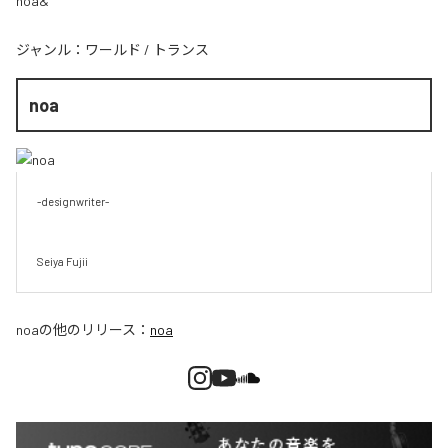
noa&
ジャンル：
ワールド
/
トランス
noa
-designwriter-

Seiya Fujii
noa
の他のリリース：
noa