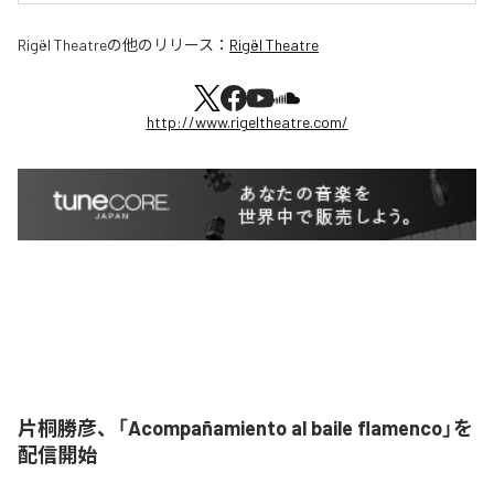
Rigël Theatre
の他のリリース：
Rigël Theatre
http://www.rigeltheatre.com/
片桐勝彦、「Acompañamiento al baile flamenco」を
配信開始