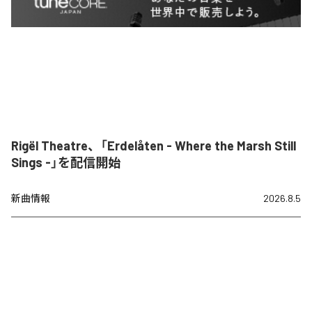
Rigël Theatre、「Erdelåten - Where the Marsh Still
Sings -」を配信開始
新曲情報
2026.8.5