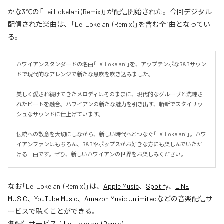
かな3℃の「Lei Lokelani (Remix)」が配信開始された。今回デジタル
配信された楽曲は、「Lei Lokelani (Remix)」を含む全1曲となってい
る。
ハワイアンスタンダードの名曲「Lei Lokelani」を、アップテンポなR&Bサウン
ドで現代的なアレンジで新たな息吹を吹き込みました。

美しく愛され続けてきたメロディはそのままに、現代的なグルーヴと洗練さ
れたビートを融合。ハワイアンの新たな魅力を引き出す、斬新でスタイリッ
シュなサウンドに仕上げています。

伝統への敬意を大切にしながら、新しい時代へとつなぐ「Lei Lokelani」。ハワ
イアンファンはもちろん、R&Bやポップスがお好きな方にも楽しんでいただ
ける一曲です。ぜひ、新しいハワイアンの世界をお楽しみください。
なお「
Lei Lokelani (Remix)
」は、
Apple Music
、
Spotify
、
LINE
MUSIC
、
YouTube Music
、
Amazon Music Unlimited
などの音楽配信サ
ービスで聴くことができる。
各配信サービス：
Lei Lokelani (Remix)