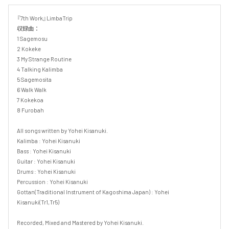
『7th Work』LimbaTrip

収録曲：

1 Sagemosu

2 Kokeke

3 My Strange Routine

4 Talking Kalimba

5 Sagemosita

6 Walk Walk

7 Kokekoa

8 Furobah

All songs written by Yohei Kisanuki.

Kalimba : Yohei Kisanuki

Bass : Yohei Kisanuki

Guitar : Yohei Kisanuki

Drums : Yohei Kisanuki

Percussion : Yohei Kisanuki

Gottan(Traditional Instrument of Kagoshima Japan) : Yohei 
Kisanuki(Tr1,Tr5)

Recorded, Mixed and Mastered by Yohei Kisanuki.
