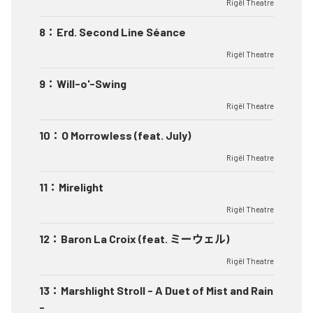
Rigël Theatre
8
：
Erd. Second Line Séance
Rigël Theatre
9
：
Will-o'-Swing
Rigël Theatre
10
：
O Morrowless (feat. July)
Rigël Theatre
11
：
Mirelight
Rigël Theatre
12
：
Baron La Croix (feat. ミーウェル)
Rigël Theatre
13
：
Marshlight Stroll - A Duet of Mist and Rain
-