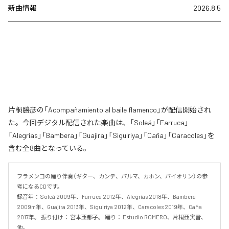
新曲情報
2026.8.5
片桐勝彦の「Acompañamiento al baile flamenco」が配信開始され
た。今回デジタル配信された楽曲は、「Soleá」「Farruca」
「Alegrías」「Bambera」「Guajira」「Siguiriya」「Caña」「Caracoles」を
含む全8曲となっている。
フラメンコの踊り伴奏（ギター、カンテ、パルマ、カホン、バイオリン）の参
考になるCDです。 

録音年： Soleá 2009年、Farruca 2012年、Alegrías 2018年、Bambera 
2009m年、Guajira 2013年、Siguiriya 2012年、Caracoles 2019年、Caña 
2017年。 振り付け： 宮本亜都子。 踊り： Estudio ROMERO、片桐亜実音、
他。