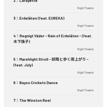
2
：
Lafayette
Rigël Theatre
3
：
Erdelåten (feat. EUREKA)
Rigël Theatre
4
：
Regnigt Väder - Rain of Erdelåten - (feat.
木下珠子)
Rigël Theatre
5
：
Marshlight Stroll - 妖精と歩く雨上がり -
(feat. July)
Rigël Theatre
6
：
Bayou Crickets Dance
Rigël Theatre
7
：
The Winston Reel