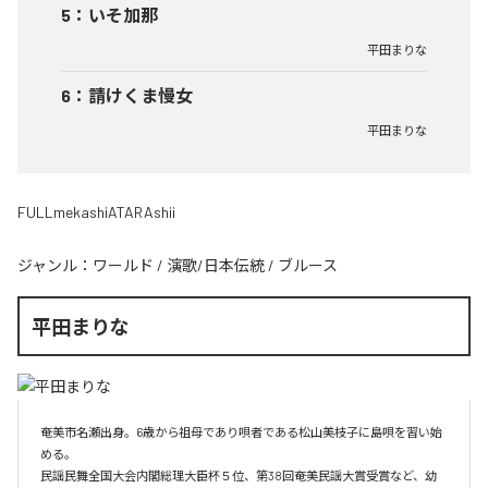
5
：
いそ加那
平田まりな
6
：
請けくま慢女
平田まりな
FULLmekashiATARAshii
ジャンル：
ワールド
/
演歌/日本伝統
/
ブルース
平田まりな
奄美市名瀬出身。6歳から祖母であり唄者である松山美枝子に島唄を習い始
める。

民謡民舞全国大会内閣総理大臣杯５位、第38回奄美民謡大賞受賞など、幼