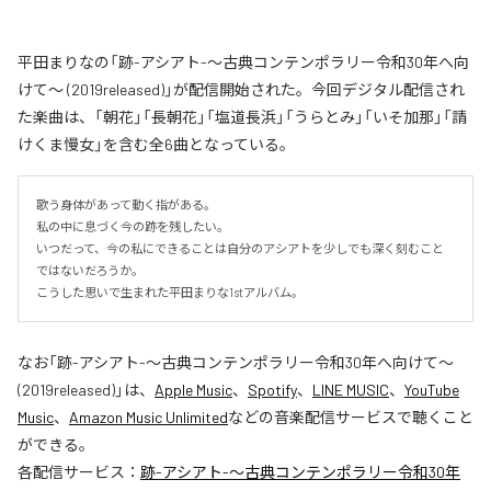
平田まりなの「跡-アシアト-〜古典コンテンポラリー令和30年へ向
けて〜 (2019released)」が配信開始された。今回デジタル配信され
た楽曲は、「朝花」「長朝花」「塩道長浜」「うらとみ」「いそ加那」「請
けくま慢女」を含む全6曲となっている。
歌う身体があって動く指がある。

私の中に息づく今の跡を残したい。

いつだって、今の私にできることは自分のアシアトを少しでも深く刻むこと
ではないだろうか。

こうした思いで生まれた平田まりな1stアルバム。
なお「
跡-アシアト-〜古典コンテンポラリー令和30年へ向けて〜
(2019released)
」は、
Apple Music
、
Spotify
、
LINE MUSIC
、
YouTube
Music
、
Amazon Music Unlimited
などの音楽配信サービスで聴くこと
ができる。
各配信サービス：
跡-アシアト-〜古典コンテンポラリー令和30年