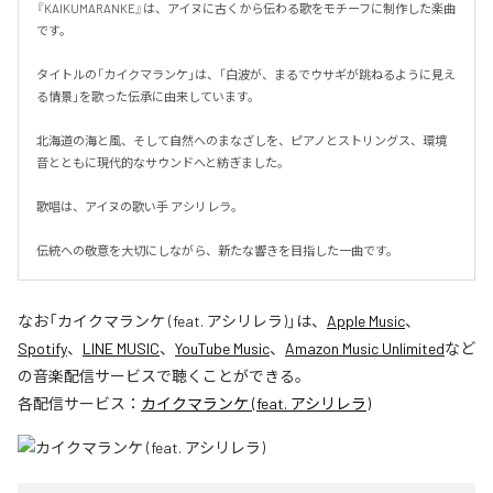
『KAIKUMARANKE』は、アイヌに古くから伝わる歌をモチーフに制作した楽曲
です。

タイトルの「カイクマランケ」は、「白波が、まるでウサギが跳ねるように見え
る情景」を歌った伝承に由来しています。

北海道の海と風、そして自然へのまなざしを、ピアノとストリングス、環境
音とともに現代的なサウンドへと紡ぎました。

歌唱は、アイヌの歌い手 アシリレラ。

伝統への敬意を大切にしながら、新たな響きを目指した一曲です。
なお「
カイクマランケ (feat. アシリレラ)
」は、
Apple Music
、
Spotify
、
LINE MUSIC
、
YouTube Music
、
Amazon Music Unlimited
など
の音楽配信サービスで聴くことができる。
各配信サービス：
カイクマランケ (feat. アシリレラ)