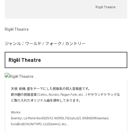
Rigël Theatre
Rigël Theatre
ジャンル：
ワールド
/
フォーク
/
カントリー
Rigël Theatre
天使, 妖精, 星をテーマにした民族系の同人音楽座です。

欧州圏の民族音楽（Celtic, Nordic, Pagan Folk, etc...）やサウンドトラックな
ど取り入れたオリジナル曲を頒布しております。

Works:

Äventyr, Le Merle Noir(SDVX), NORDLYS(cytus2), GRÄNDIR(maimai), 
Solsånd(CHUNITHM), LILI(Deemo), etc...