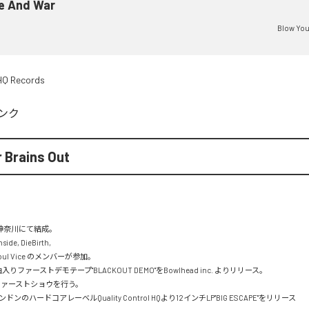
e And War
Blow You
 HQ Records
ンク
 Brains Out
/神奈川にて結成。

side, DieBirth,

e, Soul Vice のメンバーが参加。

入りファーストデモテープ"BLACKOUT DEMO"をBowlhead inc. よりリリース。

、ファーストショウを行う。

ドンのハードコアレーベルQuality Control HQより12インチLP"BIG ESCAPE"をリリース