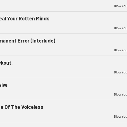
Blow You
eal Your Rotten Minds
Blow You
manent Error (Interlude)
Blow You
ckout.
Blow You
vive
Blow You
ce Of The Voiceless
Blow You