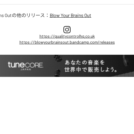
ns Out
の他のリリース：
Blow Your Brains Out
https://qualitycontrolhq.co.uk
https://blowyourbrainsout.bandcamp.com/releases