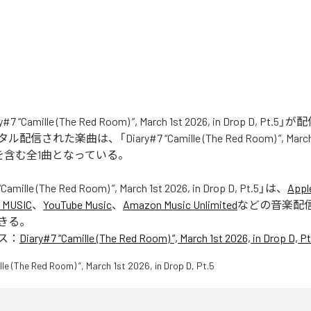
7 “Camille (The Red Room) ”, March 1st 2026, in Drop D, Pt
れた楽曲は、「Diary#7 “Camille (The Red Room) ”, March 1s
t.5」を含む全1曲となっている。
Camille (The Red Room) ”, March 1st 2026, in Drop D, Pt.5
」は、
Appl
 MUSIC
、
YouTube Music
、
Amazon Music Unlimited
などの音楽配
きる。
ス：
Diary#7 “Camille (The Red Room) ”, March 1st 2026, in Drop D, Pt