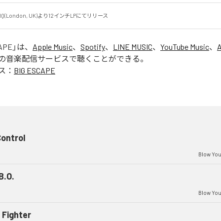
rol HQ(London, UK)より12インチLPにてリリース
APE
」は、
Apple Music
、
Spotify
、
LINE MUSIC
、
YouTube Music
、
の音楽配信サービスで聴くことができる。
ス：
BIG ESCAPE
ontrol
Blow You
B.O.
Blow You
 Fighter