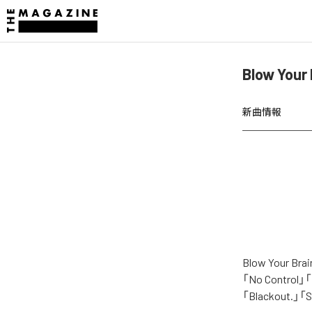
Blow You
新曲情報
Blow You
「No Control」「B
「Blackout.」