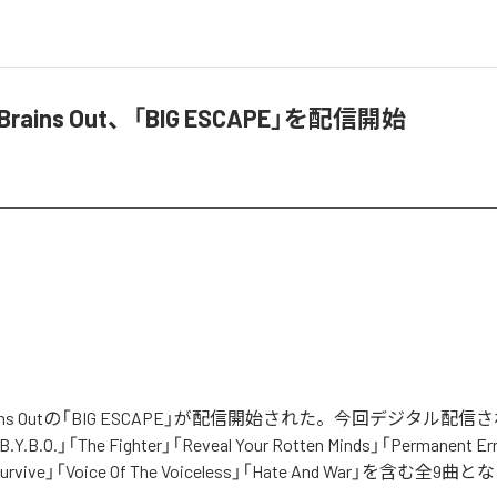
r Brains Out、「BIG ESCAPE」を配信開始
r Brains Outの「BIG ESCAPE」が配信開始された。今回デジタル
.Y.B.O.」「The Fighter」「Reveal Your Rotten Minds」「Permanent Erro
「Survive」「Voice Of The Voiceless」「Hate And War」を含む全