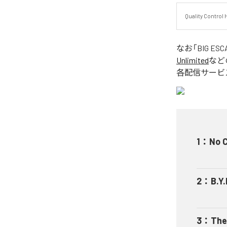
Quality Cont
なお「
BIG ESC
Unlimited
など
各配信サービ
1
：
No C
2
：
B.Y.
3
：
The