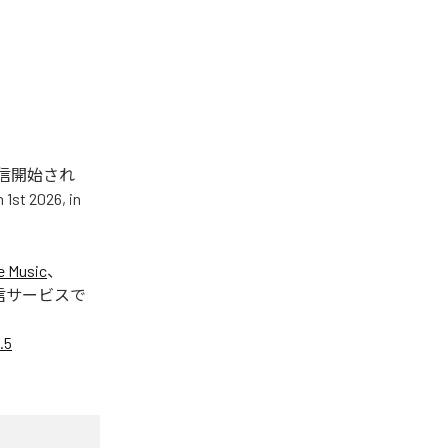
.5」が配信開始され
t 2026, in
e Music
、
信サービスで
.5