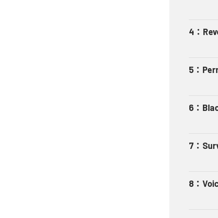
4
：
Rev
5
：
Per
6
：
Bla
7
：
Sur
8
：
Voi