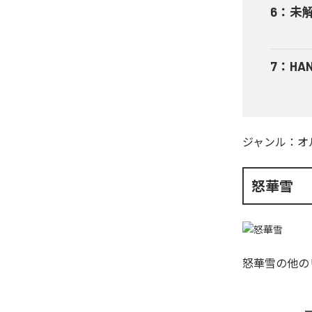
6
：
未
7
：
HA
ジャンル：
オ
怒華雪
怒華雪
の他の