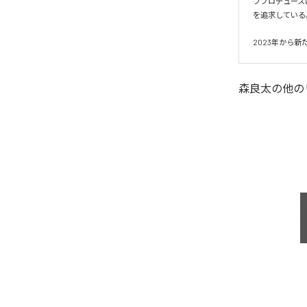
フプロデュース
を追求している。
2023年から新
森良太
の他の