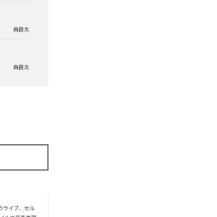
森良太
森良太
でのライブ、セル