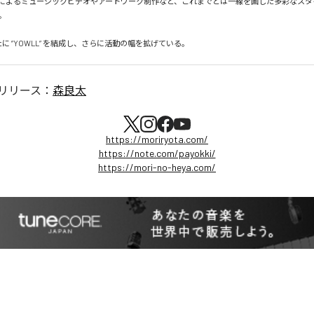
によるミュージックビデオやアートワーク制作など、これまでとは一線を画した多彩なスタ


たに ”YOWLL” を結成し、さらに活動の幅を拡げている。
リリース：
森良太
https://moriryota.com/
https://note.com/payokki/
https://mori-no-heya.com/