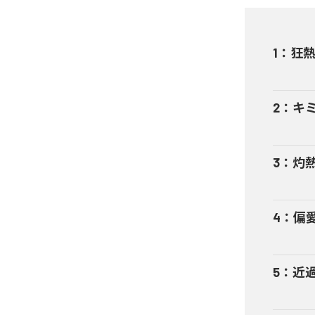
1
：
狂
2
：
キ
3
：
灼
4
：
偏
5
：
近