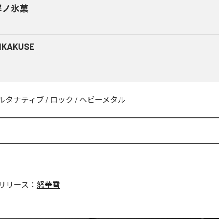
解ノ氷菓
NKAKUSE
ルタナティブ
/
ロック
/
ヘビーメタル
リリース：
怒華雪