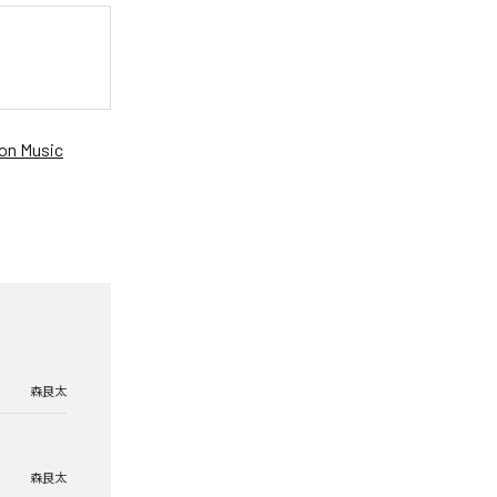
n Music
森良太
森良太