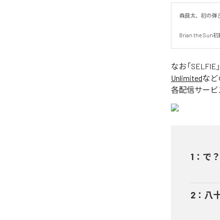
森良太、初の弾き
Brian the
なお「
SELFIE
Unlimited
など
各配信サービ
1
：
で？ 
2
：
八十の