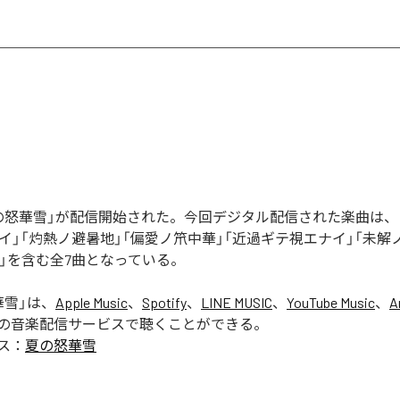
の怒華雪」が配信開始された。今回デジタル配信された楽曲は、
イ」「灼熱ノ避暑地」「偏愛ノ笊中華」「近過ギテ視エナイ」「未解
USE」を含む全7曲となっている。
華雪
」は、
Apple Music
、
Spotify
、
LINE MUSIC
、
YouTube Music
、
A
の音楽配信サービスで聴くことができる。
ス：
夏の怒華雪