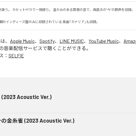
語り。 カセットMTRで一発録り。 温かみのある質感の音で、森良太の”今”の歌声を収録。

 Sun初期のインディーズ盤のみに収録されている 楽曲「カナリア」も収録。
」は、
Apple Music
、
Spotify
、
LINE MUSIC
、
YouTube Music
、
Amazo
の音楽配信サービスで聴くことができる。
ス：
SELFIE
(2023 Acoustic Ver.)
金糸雀 (2023 Acoustic Ver.)