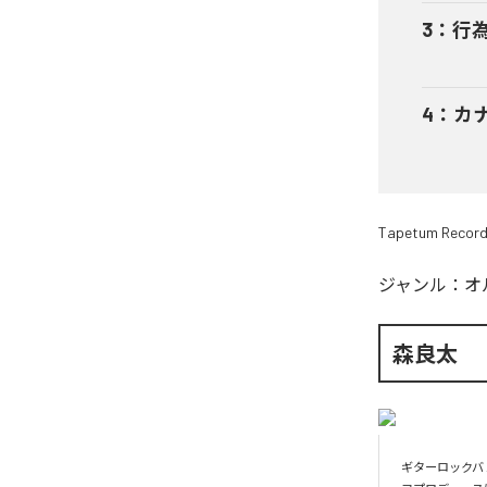
3
：
行為心
4
：
カナリ
Tapetum Recor
ジャンル：
オ
森良太
ギターロックバン