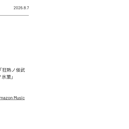
2026.8.7
「狂熱ノ佞武
ノ氷菓」
mazon Music