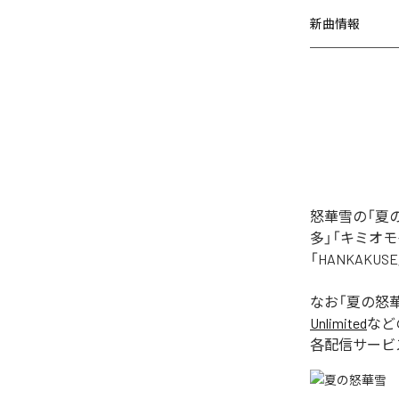
新曲情報
怒華雪の「夏
多」「キミオモ
「HANKAK
なお「
夏の怒
Unlimited
など
各配信サービ