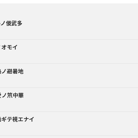
熱ノ佞武多
ミオモイ
熱ノ避暑地
愛ノ笊中華
過ギテ視エナイ