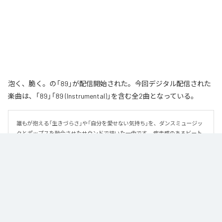
泡く、脆く。の「89」が配信開始された。今回デジタル配信された
楽曲は、「89」「89 (Instrumental)」を含む全2曲となっている。
誰もが抱える「生きづらさ」や「自分を愛せない気持ち」を、ダンスミュージッ
クとポップスを融合させたサウンドで描いた一曲です。 疾走感のあるビート
と繊細な歌詞が交差し、苦しさの中にも小さな希望を見つけ出していく。 「味
方だよ」というメッセージが、心にそっと寄り添う作品です。
なお「
89
」は、
Apple Music
、
Spotify
、
LINE MUSIC
、
YouTube Music
、
Amazon Music Unlimited
などの音楽配信サービスで聴くことができ
る。
各配信サービス：
89