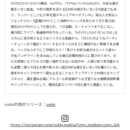
REPRESENT NORTH横浜、RAPPER、TEPPAN TV ORGANIZER、お好み焼き
屋まいまい店主。今年35周年を迎える【お好み焼きまいまい】の店主でもあ
り、ラッパーとしても20年を超すキャリアのベテランMC。知る人ぞ知るレ
ジェンドクルー【空海】のMCとして当時からヘッズを唸らせてきた実力派。
現在はKKPのMCとしても知られ、ソロ活動、ビートメイクまでもこなし、
精力的にライブ・楽曲制作を行なっている。「NEVER LEAVE ME ALONE」な
どの心に突き刺さるようなリリカルな楽曲から、「BEER」のようなパーティ
ーチューンまで幅広くカバーするスタイルはまさに網目のない鉄板である事
は、ヘッズならすでにご存知だろう！『負けとお好み焼きはひっくり返せ』
の名パンチラインをあみ出している彼は近隣地域の人に愛されており、ま
たお世辞にもアクセスが良い場所ではない立地の中、人柄と味で多方面から
も足繁く通う今日もお客の耐えない店【お好み焼きまいまい】を構えている。
長年のキャリアの中で一度も止まることなくアップデートされ続けるラップ
スキルと、歳を重ねる毎にアルコール許容値がうなぎ登りな大器晩成型飲酒
キリングマシーンとして、横浜北部エリアに今日も堂々と鎮座している。
nokki
の他のリリース：
nokki
https://instagram.com/nokki.maimai?utm_medium=copy_link