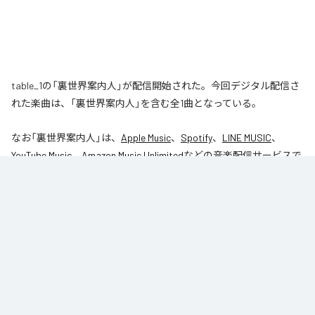
table_1の「裏世界案内人」が配信開始された。今回デジタル配信さ
れた楽曲は、「裏世界案内人」を含む全1曲となっている。
なお「
裏世界案内人
」は、
Apple Music
、
Spotify
、
LINE MUSIC
、
YouTube Music
、
Amazon Music Unlimited
などの音楽配信サービスで
聴くことができる。
各配信サービス：
裏世界案内人
1
：
裏世界案内人
table_1