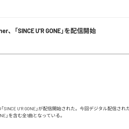
eamer、「SINCE U'R GONE」を配信開始
amerの「SINCE U'R GONE」が配信開始された。今回デジタル配信さ
'R GONE」を含む全1曲となっている。