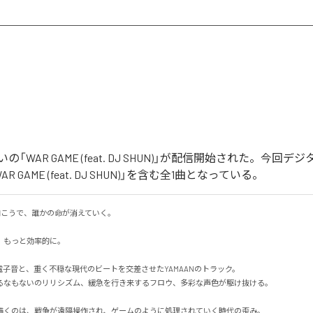
「WAR GAME (feat. DJ SHUN)」が配信開始された。今回
 GAME (feat. DJ SHUN)」を含む全1曲となっている。
の向こうで、誰かの命が消えていく。

もっと効率的に。

の電子音と、重く不穏な現代のビートを交差させたYAMAANのトラック。

なもないのリリシズム、緩急を行き来するフロウ、多彩な声色が駆け抜ける。

E」が描くのは、戦争が遠隔操作され、ゲームのように処理されていく時代の歪み。
