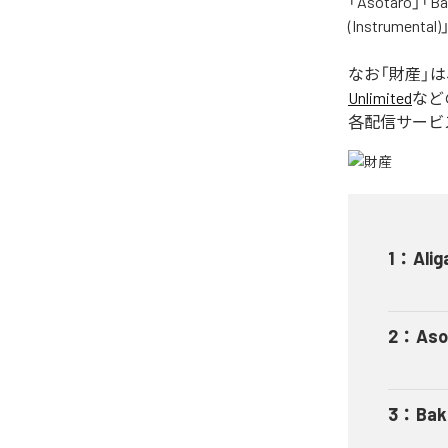
「Asotaro」「Bak
(Instrume
なお「
財産
」
Unlimited
など
各配信サービ
1
：
Alig
2
：
Aso
3
：
Bak