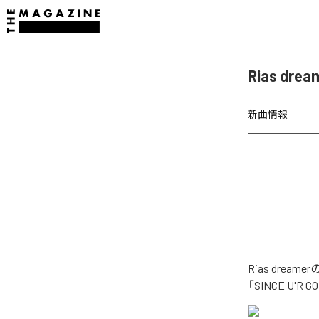
Rias dr
新曲情報
Rias dre
「SINCE U