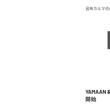
呂布カルマ
の
YAMAAN 
開始