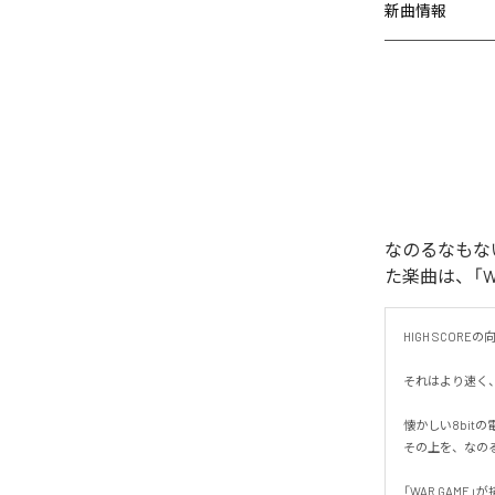
新曲情報
なのるなもないの
た楽曲は、「WAR
HIGH SCORE
それはより速く、
懐かしい8bit
その上を、なのる
「WAR GAM