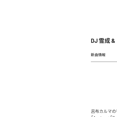
DJ 雪成
新曲情報
呂布カルマの「