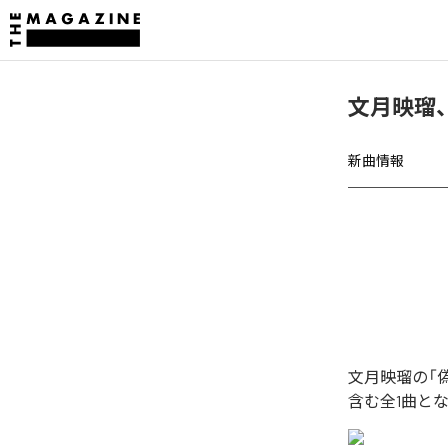
文月映瑠
新曲情報
文月映瑠の「
含む全1曲と