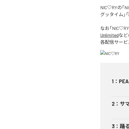
NIC♡RYの
グッタイム」「
なお「
NIC♡RY
Unlimited
など
各配信サービ
1
：
PEA
2
：
サ
3
：
踊