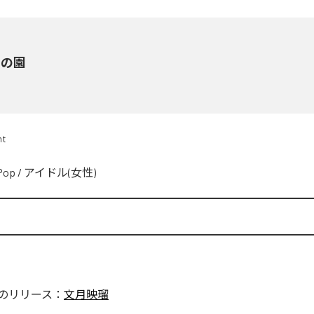
りの園
nt
Pop
/
アイドル(女性)
のリリース：
文月映瑠