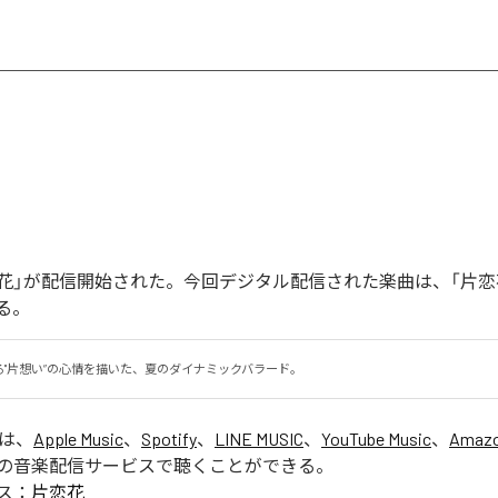
「片恋花」が配信開始された。今回デジタル配信された楽曲は、「片恋
る。
る"片想い”の心情を描いた、夏のダイナミックバラード。
」は、
Apple Music
、
Spotify
、
LINE MUSIC
、
YouTube Music
、
Amazo
の音楽配信サービスで聴くことができる。
ス：
片恋花