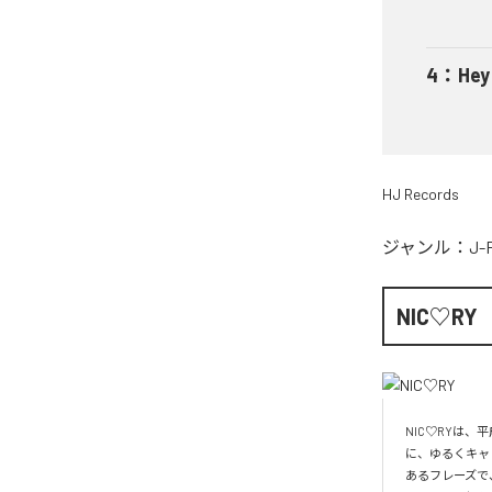
4
：
He
HJ Records
ジャンル：
J-
NIC♡RY
NIC♡RYは
に、ゆるくキャ
あるフレーズで