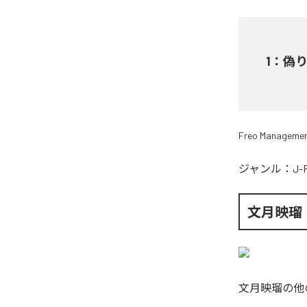
1
：
偽
Freo Manageme
ジャンル：
J-
文月映瑠
文月映瑠
の他