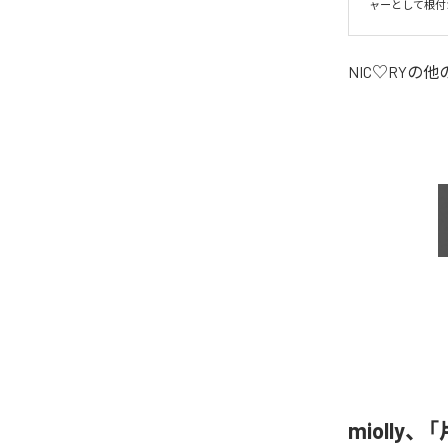
ャーとして根付
NIC♡RY
の他
miolly