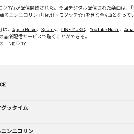
「NIC♡RY」が配信開始された。今回デジタル配信された楽曲は、「P
踊るニンニコリン」「Hey!!トモダッチ☆」を含む全4曲となって
」は、
Apple Music
、
Spotify
、
LINE MUSIC
、
YouTube Music
、
Amaz
の音楽配信サービスで聴くことができる。
ス：
NIC♡RY
CE
マグッタイム
るニンニコリン