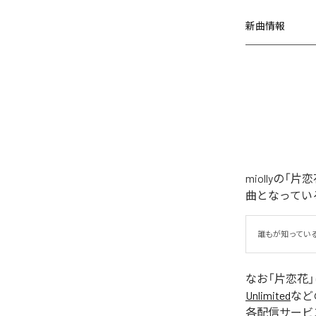
新曲情報
miollyの
曲となってい
誰もが知ってい
なお「
片恋花
Unlimited
など
各配信サービ