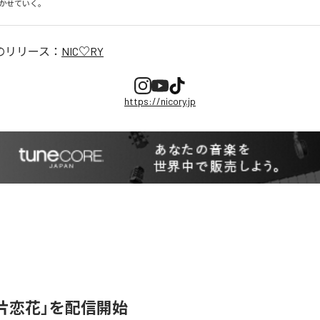
かせていく。
のリリース：
NIC♡RY
https://nicory.jp
、「片恋花」を配信開始