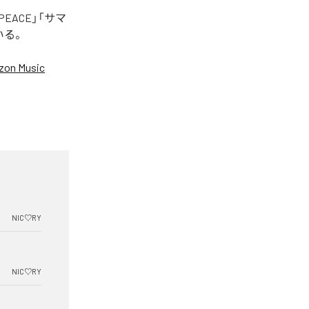
EACE」「サマ
いる。
on Music
NIC♡RY
NIC♡RY