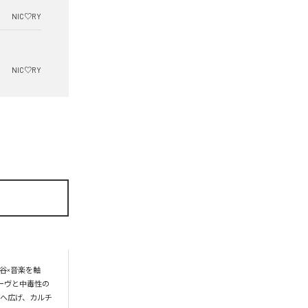
NIC♡RY
NIC♡RY
谷×音楽を軸
ーヴと中毒性の
界へ広げ、カルチ