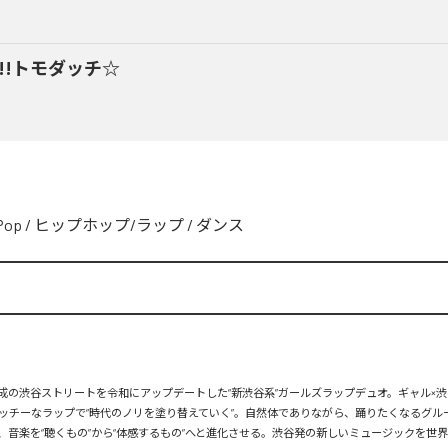
y!!トモダッチ☆
Pop
/
ヒップホップ/ラップ
/
ダンス
、平成の渋谷ストリートを令和にアップデートした“新渋谷系”ガールズラップデュオ。ギャル×渋
ッチーなラップで“時代のノリを塗り替えていく”。自然体でありながら、踊りたくなるグル
、音楽を“聴くもの”から“体感するもの”へと進化させる。渋谷発の新しいミュージックを世