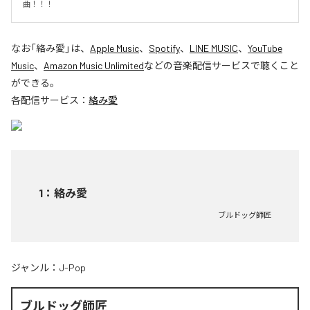
曲！！！
なお「
絡み愛
」は、
Apple Music
、
Spotify
、
LINE MUSIC
、
YouTube
Music
、
Amazon Music Unlimited
などの音楽配信サービスで聴くこと
ができる。
各配信サービス：
絡み愛
1
：
絡み愛
ブルドッグ師匠
ジャンル：
J-Pop
ブルドッグ師匠