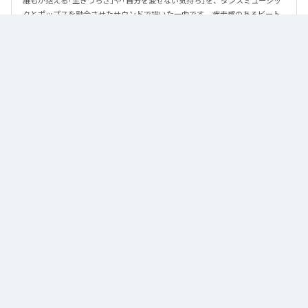
誰もが抱える「生きづらさ」や「自分を愛せない気持ち」を、ダンスミュージッ
クとポップスを融合させたサウンドで描いた一曲です。 疾走感のあるビート
と繊細な歌詞が交差し、苦しさの中にも小さな希望を見つけ出していく。 「味
方だよ」というメッセージが、心にそっと寄り添う作品です。
なお「
89
」は、
Apple Music
、
Spotify
、
LINE MUSIC
、
YouTube Music
、
Amazon Music Unlimited
などの音楽配信サービスで聴くことができ
る。
各配信サービス：
89
1
：
89
泡く、脆く。
2
：
89 (Instrumental)
泡く、脆く。