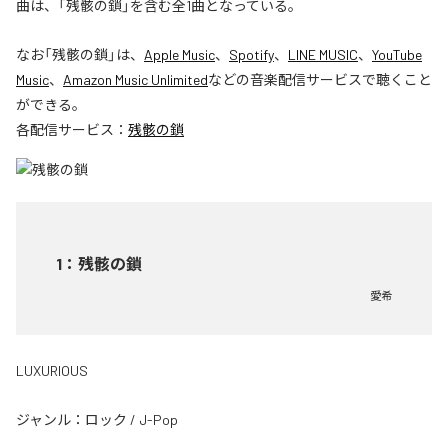
曲は、「残骸の鎖」を含む全1曲となっている。
なお「
残骸の鎖
」は、
Apple Music
、
Spotify
、
LINE MUSIC
、
YouTube
Music
、
Amazon Music Unlimited
などの音楽配信サービスで聴くこと
ができる。
各配信サービス：
残骸の鎖
1
：
残骸の鎖
愛希
LUXURIOUS
ジャンル：
ロック
/
J-Pop