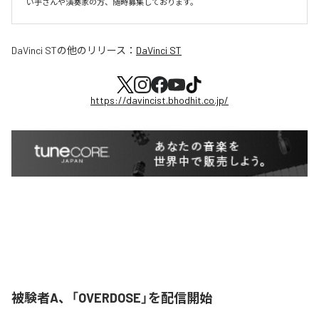
い手さんや演奏家の方、随時募集しております。
DaVinci ST
の他のリリース：
DaVinci ST
https://davincist.bhodhit.co.jp/
被験者A、「OVERDOSE」を配信開始