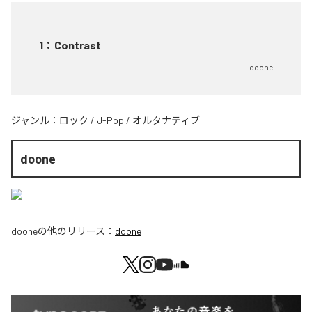
1
：
Contrast
doone
ジャンル：
ロック
/
J-Pop
/
オルタナティブ
doone
doone
の他のリリース：
doone