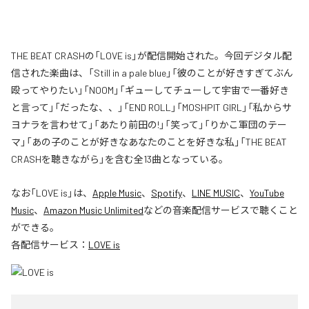
THE BEAT CRASHの「LOVE is」が配信開始された。今回デジタル配
信された楽曲は、「Still in a pale blue」「彼のことが好きすぎてぶん
殴ってやりたい」「NOOM」「ギューしてチューして宇宙で一番好き
と言って」「だったな、、」「END ROLL」「MOSHPIT GIRL」「私からサ
ヨナラを言わせて」「あたり前田の!」「笑って」「りかこ軍団のテー
マ」「あの子のことが好きなあなたのことを好きな私」「THE BEAT
CRASHを聴きながら」を含む全13曲となっている。
なお「
LOVE is
」は、
Apple Music
、
Spotify
、
LINE MUSIC
、
YouTube
Music
、
Amazon Music Unlimited
などの音楽配信サービスで聴くこと
ができる。
各配信サービス：
LOVE is