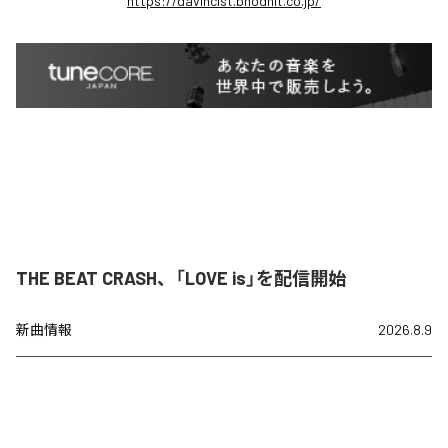
https://davincist.bhodhit.co.jp/
THE BEAT CRASH、「LOVE is」を配信開始
新曲情報
2026.8.9