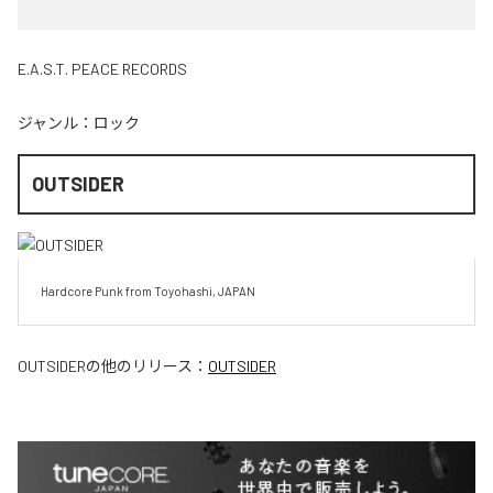
E.A.S.T. PEACE RECORDS
ジャンル：
ロック
OUTSIDER
Hardcore Punk from Toyohashi, JAPAN
OUTSIDER
の他のリリース：
OUTSIDER