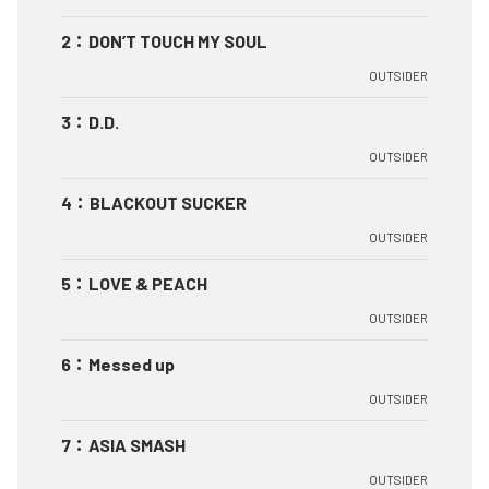
2
：
DON’T TOUCH MY SOUL
OUTSIDER
3
：
D.D.
OUTSIDER
4
：
BLACKOUT SUCKER
OUTSIDER
5
：
LOVE & PEACH
OUTSIDER
6
：
Messed up
OUTSIDER
7
：
ASIA SMASH
OUTSIDER