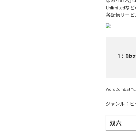
なお「
Dizzy
」
Unlimited
など
各配信サービ
1
：
Dizz
WordCombatMuz
ジャンル：
ヒ
双六