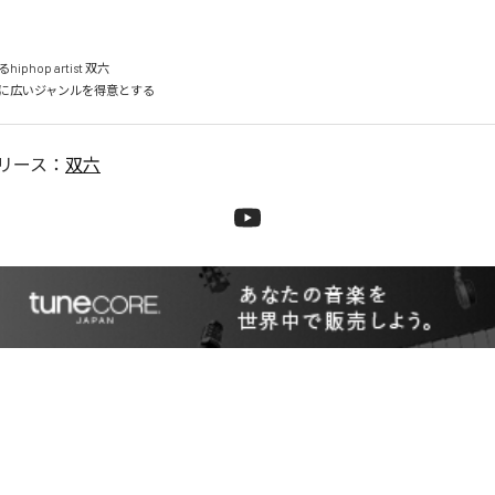
hop artist 双六

リース：
双六