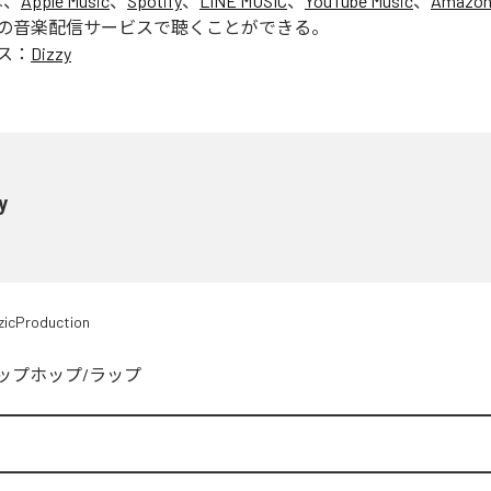
は、
Apple Music
、
Spotify
、
LINE MUSIC
、
YouTube Music
、
Amazon
の音楽配信サービスで聴くことができる。
ス：
Dizzy
y
icProduction
ップホップ/ラップ