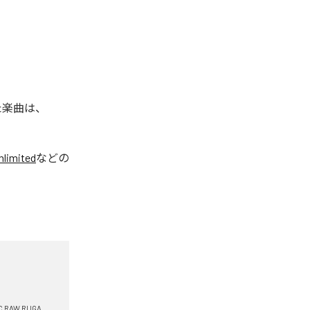
れた楽曲は、
limited
などの
C RAW RUGA