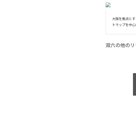
大阪を拠点とするhip
双六
の他のリ