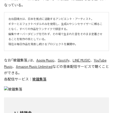
なっている。
左右田靖大は、日本を拠点に活動するアンビエント・アーティスト。

ギターとエフェクトペダルのみを使用し、生成AIやシンセサイザーに頼るこ
となく、すべての作品をワンテイクで録音する。

編集やオーバーダビングを行わず、その場で生まれた音をそのまま定着させ
ることを制作の核としている。

現在は毎日作品を発表し続けるプロジェクトを展開中。
なお「
玻鐘集落
」は、
Apple Music
、
Spotify
、
LINE MUSIC
、
YouTube
Music
、
Amazon Music Unlimited
などの音楽配信サービスで聴くこと
ができる。
各配信サービス：
玻鐘集落
1
：
桂礫舎