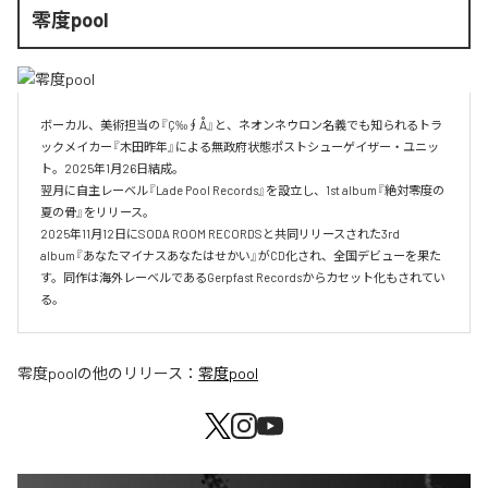
零度pool
ボーカル、美術担当の『Ç‰∮Å』と、ネオンネウロン名義でも知られるトラ
ックメイカー『木田昨年』による無政府状態ポストシューゲイザー・ユニッ
ト。2025年1月26日結成。

翌月に自主レーベル『Lade Pool Records』を設立し、1st album『絶対零度の
夏の骨』をリリース。

2025年11月12日にSODA ROOM RECORDSと共同リリースされた3rd 
album『あなたマイナスあなたはせかい』がCD化され、全国デビューを果た
す。同作は海外レーベルであるGerpfast Recordsからカセット化もされてい
る。
零度pool
の他のリリース：
零度pool