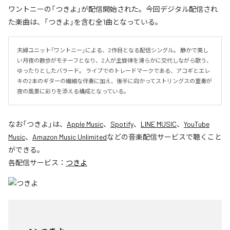
ワントニーの「つきよ」が配信開始された。今回デジタル配信され
た楽曲は、「つきよ」を含む全1曲となっている。
夫婦ユニット「ワントニー」による、2作目となる配信シングル。 静かで美し
い月夜の散歩がモチーフとなり、2人が主旋律を滑らかに交代しながら歌う、
ゆったりとしたバラード。 ライブでのトレードマークである、アコギとエレ
キの2本のギターの繊細な伴奏に加え、後半に向かってストリングスの重奏が
夜の風景に彩りを添える構成となっている。
なお「
つきよ
」は、
Apple Music
、
Spotify
、
LINE MUSIC
、
YouTube
Music
、
Amazon Music Unlimited
などの音楽配信サービスで聴くこと
ができる。
各配信サービス：
つきよ