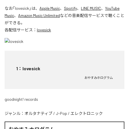
なお「
lovesick
」は、
Apple Music
、
Spotify
、
LINE MUSIC
、
YouTube
Music
、
Amazon Music Unlimited
などの音楽配信サービスで聴くこと
ができる。
各配信サービス：
lovesick
1
：
lovesick
おやすみホログラム
goodnight! records
ジャンル：
オルタナティブ
/
J-Pop
/
エレクトロニック