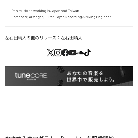
I'm a musician working in Japan and Taiwan.

Composer, Arranger, Guitar Player, Recording & Mixing Engineer
左右田靖大
の他のリリース：
左右田靖大