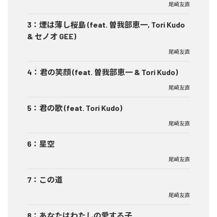
尾崎友直
3
：
煙は薄し桜島 (feat. 曽我部恵一, Tori Kudo
& セノオ GEE)
尾崎友直
4
：
君の笑顔 (feat. 曽我部恵一 & Tori Kudo)
尾崎友直
5
：
君の歌 (feat. Tori Kudo)
尾崎友直
6
：
星空
尾崎友直
7
：
この道
尾崎友直
8
：
あなたはわたしの愛する子