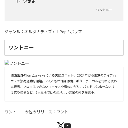
1
：
つきよ
ワントニー
ジャンル：
オルタナティブ
/
J-Pop
/
ポップ
ワントニー
関西出身のjunとzawawaによる夫婦ユニット。2024年から東京のライブハ
ウスで演奏活動を開始。 2人ともが作詞作曲、ギターボーカルを代わる代わ
る担当。ソロではできないコーラスや音の広がり、バンドでは出せない抜
け感や抑揚など、2人ならではの心地よい音楽の形を模索中。
ワントニー
の他のリリース：
ワントニー