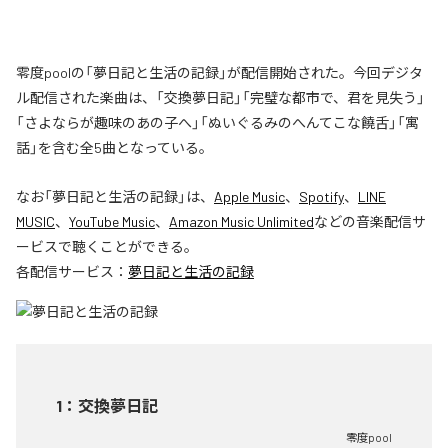
零度poolの「夢日記と生活の記録」が配信開始された。今回デジタ
ル配信された楽曲は、「交換夢日記」「完璧な都市で、君を見失う」
「さよならが趣味のあの子へ」「ぬいぐるみのへんてこな饒舌」「寓
話」を含む全5曲となっている。
なお「
夢日記と生活の記録
」は、
Apple Music
、
Spotify
、
LINE
MUSIC
、
YouTube Music
、
Amazon Music Unlimited
などの音楽配信サ
ービスで聴くことができる。
各配信サービス：
夢日記と生活の記録
1
：
交換夢日記
零度pool