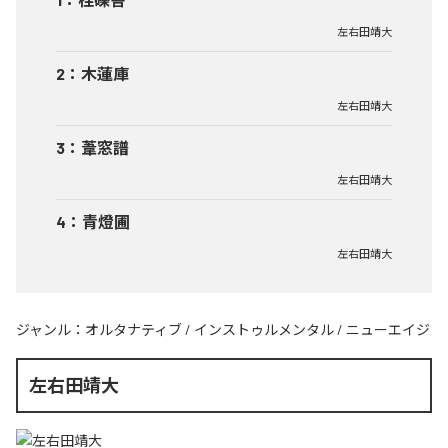
左右田靖大
2
：
木蓮庫
左右田靖大
3
：
葦窓譜
左右田靖大
4
：
青燈圃
左右田靖大
ジャンル：
オルタナティブ
/
インストゥルメンタル
/
ニューエイジ
左右田靖大