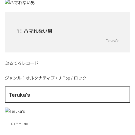
1
：
ハマれない男
Teruka's
ぷるてるレコード
ジャンル：
オルタナティブ
/
J-Pop
/
ロック
Teruka's
D.I.Y.music