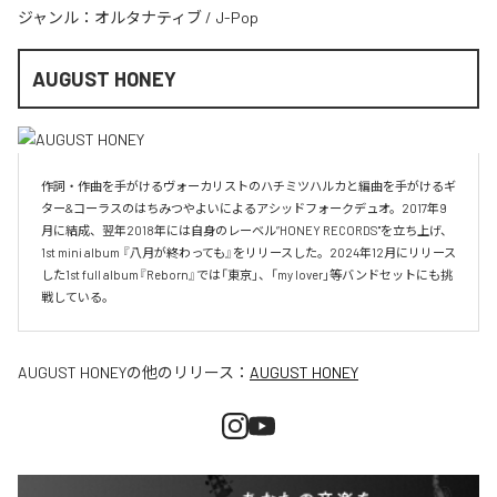
ジャンル：
オルタナティブ
/
J-Pop
AUGUST HONEY
作詞・作曲を手がけるヴォーカリストのハチミツハルカと編曲を手がけるギ
ター&コーラスのはちみつやよいによるアシッドフォークデュオ。2017年9
月に結成、翌年2018年には自身のレーベル”HONEY RECORDS"を立ち上げ、
1st mini album 『八月が終わっても』をリリースした。2024年12月にリリース
した1st full album『Reborn』では「東京」、「my lover」等バンドセットにも挑
戦している。
AUGUST HONEY
の他のリリース：
AUGUST HONEY