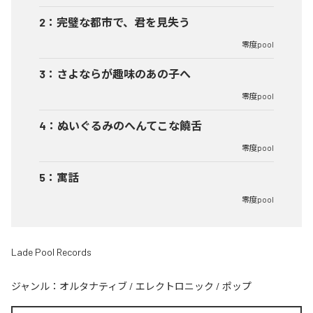
2
：
完璧な都市で、君を見失う
零度pool
3
：
さよならが趣味のあの子へ
零度pool
4
：
ぬいぐるみのへんてこな饒舌
零度pool
5
：
寓話
零度pool
Lade Pool Records
ジャンル：
オルタナティブ
/
エレクトロニック
/
ポップ