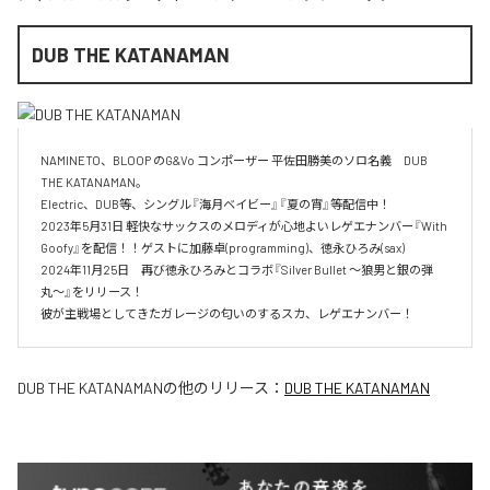
DUB THE KATANAMAN
NAMINETO、BLOOP のG&Vo コンポーザー 平佐田勝美のソロ名義　DUB 
THE KATANAMAN。

Electric、DUB等、シングル『海月ベイビー』『夏の宵』等配信中！

2023年5月31日 軽快なサックスのメロディが心地よいレゲエナンバー『With 
Goofy』を配信！！ゲストに加藤卓(programming)、徳永ひろみ(sax)

2024年11月25日　再び徳永ひろみとコラボ『Silver Bullet 〜狼男と銀の弾
丸〜』をリリース！

彼が主戦場としてきたガレージの匂いのするスカ、レゲエナンバー！
DUB THE KATANAMAN
の他のリリース：
DUB THE KATANAMAN