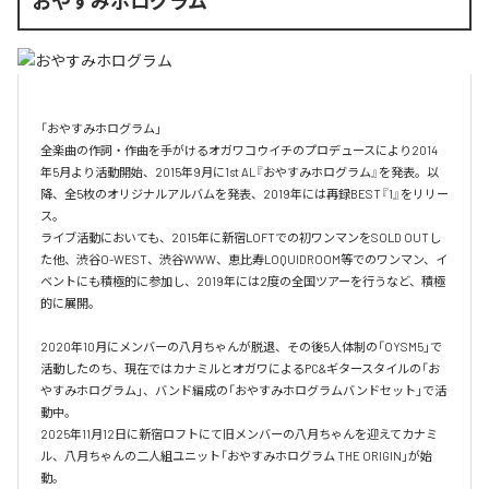
おやすみホログラム
「おやすみホログラム」

全楽曲の作詞・作曲を⼿がけるオガワコウイチのプロデュースにより2014
年5⽉より活動開始、2015年9⽉に1st AL『おやすみホログラム』を発表。以
降、全5枚のオリジナルアルバムを発表、2019年には再録BEST『1』をリリー
ス。

ライブ活動においても、2015年に新宿LOFTでの初ワンマンをSOLD OUTし
た他、渋⾕O-WEST、渋⾕WWW、恵⽐寿LOQUIDROOM等でのワンマン、イ
ベントにも積極的に参加し、2019年には2度の全国ツアーを⾏うなど、積極
的に展開。

2020年10月にメンバーの八月ちゃんが脱退、その後5人体制の「OYSM5」で
活動したのち、現在ではカナミルとオガワによるPC&ギタースタイルの「お
やすみホログラム」、バンド編成の「おやすみホログラムバンドセット」で活
動中。

2025年11月12日に新宿ロフトにて旧メンバーの八月ちゃんを迎えてカナミ
ル、八月ちゃんの二人組ユニット「おやすみホログラム THE ORIGIN」が始
動。
