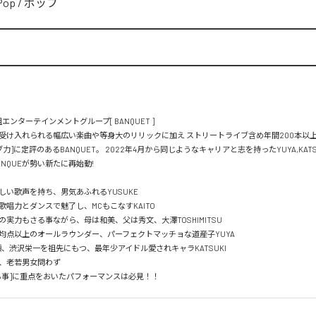
Pop
/
ポップ
ンターテインメントグループ[ BANQUET ]

受け入れられる幅広い楽曲や等身大のリリックに加え ストリートライブ含め年間200本以
ブ力]に定評のあるBANQUET。 2022年4月から同じようなキャリアと志を持ったYUYA,KATS
NQUEが勢い新たに再始動!

い歌声を持ち、男気あふれるYUSUKE

唱力とダンスで魅了し、MCもこなすKAITO

実力もさる事ながら、母は和美、父は秀文、大澤TOSHIMITSU

均点以上のオールラウンダー、パーフェクトマッチョな道産子YUYA

、渋沢栄一を祖先にもつ、最年少アイドル愛されキャラKATSUKI

老若男女問わず

る事]に重点をおいたパフォーマンスは必見！！