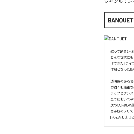
ジャンル：
J-
BANQUET
歌って踊る5人組エ
どんな世代にも
げてきた [ライ
体制となったBA
透明感のある優し
力強くも繊細な歌
ラップとダンスの
全てにおいて平
次の1万円札の顔
男子校のノリで、
[人を楽しませ