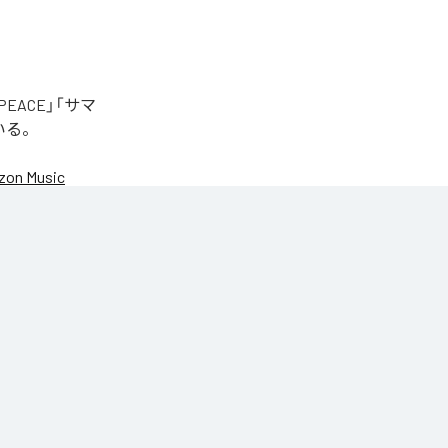
EACE」「サマ
いる。
on Music
NIC♡RY