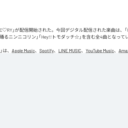
「NIC♡RY」が配信開始された。今回デジタル配信された楽曲は、「P
踊るニンニコリン」「Hey!!トモダッチ☆」を含む全4曲となって
」は、
Apple Music
、
Spotify
、
LINE MUSIC
、
YouTube Music
、
Amaz
の音楽配信サービスで聴くことができる。
ス：
NIC♡RY
CE
マグッタイム