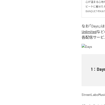
心が温まる心地の
ビートに載せたト
BANQUETの
なお「
Days
」
Unlimited
など
各配信サービ
1
：
Day
StreetLaboMusi