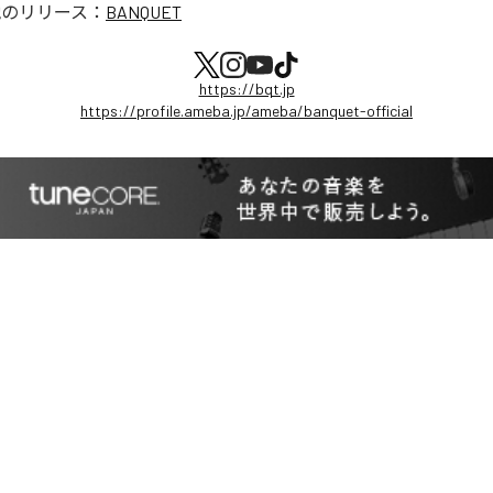
他のリリース：
BANQUET
https://bqt.jp
https://profile.ameba.jp/ameba/banquet-official