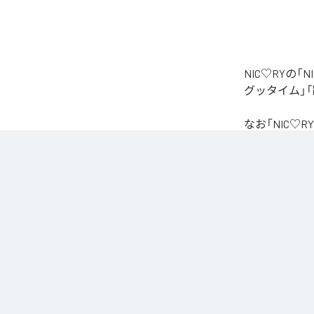
NIC♡RYの
グッタイム」「
なお「
NIC♡RY
Unlimited
など
各配信サービ
1
：
PEA
2
：
サ