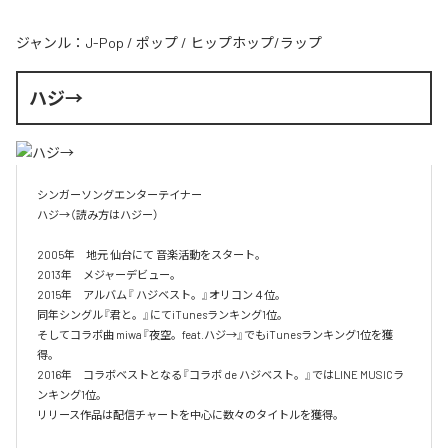
ジャンル：
J-Pop
/
ポップ
/
ヒップホップ/ラップ
ハジ→
シンガーソングエンターテイナー

ハジ→（読み方はハジー）

2005年　地元 仙台にて 音楽活動をスタート。

2013年　メジャーデビュー。

2015年　アルバム『 ハジベスト。』オリコン４位。

同年シングル『君と。』にてiTunesランキング1位。

そしてコラボ曲 miwa『夜空。feat.ハジ→』でもiTunesランキング1位を獲
得。

2016年　コラボベストとなる『コラボ de ハジベスト。』ではLINE MUSICラ
ンキング1位。

リリース作品は配信チャートを中心に数々のタイトルを獲得。
