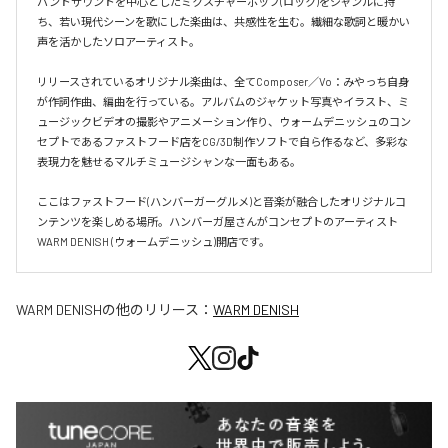
バンドサウンドを中心としたミクスチャーポップ(ロック)をジャンルに持
ち、若い現代シーンを歌にした楽曲は、共感性を生む。繊細な歌詞と暖かい
声を活かしたソロアーティスト。

リリースされているオリジナル楽曲は、全てComposer／Vo：みやっち自身
が作詞作曲、編曲を行っている。アルバムのジャケット写真やイラスト、ミ
ュージックビデオの撮影やアニメーション作り、ウォームデニッシュのコン
セプトであるファストフード店をCG/3D制作ソフトで自ら作るなど、多彩な
表現力を魅せるマルチミュージシャンな一面もある。

ここはファストフード(ハンバーガーグルメ)と音楽が融合したオリジナルコ
ンテンツを楽しめる場所。ハンバーガ屋さんがコンセプトのアーティスト
WARM DENISH (ウォームデニッシュ)開店です。
WARM DENISH
の他のリリース：
WARM DENISH