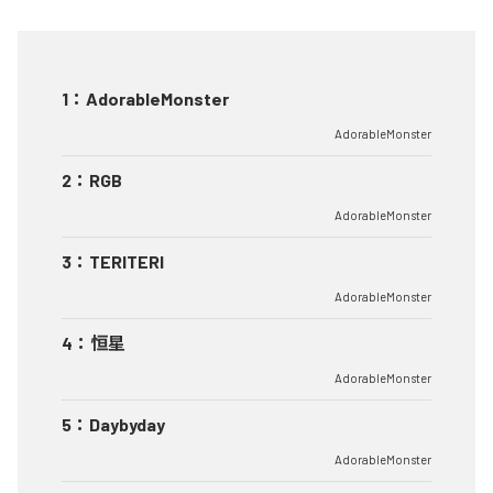
1
：
AdorableMonster
AdorableMonster
2
：
RGB
AdorableMonster
3
：
TERITERI
AdorableMonster
4
：
恒星
AdorableMonster
5
：
Daybyday
AdorableMonster