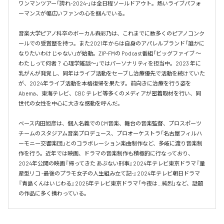
ワンマンツアー「誇れ-2024-」は全日程ソールドアウト。熱いライブパフォ
ーマンスが幅広いファンの心を掴んでいる。

音楽大学ピアノ科卒のボーカル森彩乃は、これまでに数多くのピアノコンク
ールでの受賞歴を持つ。また2021年からは自身のアパレルブランド「誰かに
なりたいわけじゃない」が始動。ZIP-FMの Podcast番組「ビッグファイブ 〜
わたしって何者？ 心理学雑談〜」ではパーソナリティを担当中。2023 年に
乳がんが発覚し、同年はライブ活動をセーブし治療優先で活動を続けていた
が、2024年ライブ活動を本格復帰を果たす。前向きに治療を行う姿を
Abema、東海テレビ、CBC テレビ等多くのメディアが密着取材を行い、同
世代の女性を中心に大きな感動を呼んだ。

ベース内田旭彦は、個人名義でのCM音楽、舞台の音楽監督、プロスポーツ
チームのスタジアム音楽プロデュース、プロオーケストラ「名古屋フィルハ
ーモニー交響楽団」とのコラボレーション楽曲制作など、多岐に渡り音楽制
作を行う。近年では映画、ドラマの音楽制作も積極的に行なっており、
2024年公開の映画『帰ってきた あぶない刑事』2024年テレビ東京ドラマ『量
産型リコ -最後のプラモ女子の人生組み立て記-』2024年テレビ朝日ドラマ
『青島くんはいじわる』2025年テレビ東京ドラマ「今夜は…純烈」など、話題
の作品に多く携わっている。