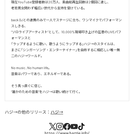
現在YouTube登録者数は20万人、楽曲総再生回数は2億回に達し、

老若男女問わず幅広い世代から支持を受けている。 

back DJとの連携のみで一人でステージに立ち、ワンマイクでパフォーマン
スしきる、

“ソロライブアーティスト”として、10,000%現場叩き上げの圧巻のLIVEパフ
ォーマンスと

「ラップするように歌い、歌うようにラップする」ハジ→のスタイルは、

まさに「シンガーソング・エンターテイナー」を自称するに相応しい唯一無
二のハジ→ワールド。

No music , No human life。

音楽はパワーであり、エネルギーである。

そう真っ直ぐに信じ、

ハジ→
の他のリリース：
ハジ→
https://www.hazzie.info/