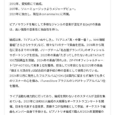
2012年、愛知県にて結成。

2017年、ソニーミュージックよりメジャーデビュー。

2021年に独立し、現在はcon anima Inc.に所属。

ピアノサウンドを軸として多様なジャンルの音楽が混在するQaijffの楽曲
は、高い強度の音楽性と独自性を持つ。

結成以来、TVアニメ「いぬやしき」、TVアニメ「真・中華一番！」、NHK情報
番組「さらさらサラダ」など、様々なTVのテーマ楽曲を担当。2016年から現
在に至るまでの10年間、Jリーグチーム「名古屋グランパス」のオフィシャル
サポートソングを担当。2023年の楽曲「たぎってしかたないわ」はTikTokで
100万回再生を突破。2024年の楽曲「誇れ」は、ZIP-FMオフィシャルチャー
ト「ZIP-HOT100」で見事１位を獲得。担当して10年目となる2025年の楽曲
「掴まえろ頂点を」は試合前の選手紹介時の音楽として使用されている。

2024年12月に発売したフルアルバム[YOKU]は国内に留まらず海外でも多く
のリスナーの心を掴み、iTunes Store ブラジルの”J-POPトップアルバム” 1位
を獲得。

ライブ活動も精力的に行っており、編成を問わないそのスタイルが注目を集
めている。2021年には約50人編成の大規模なオーケストラコンサートを開
催。日本を代表する音楽家、斎藤ネコが指揮者として参加、オーケストラ編
曲もメンバー自身で手掛ける。ピアノトリオ編成で臨んだ2024年夏開催の