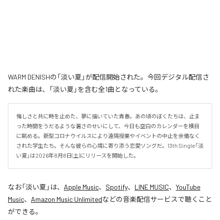
WARM DENISHの「淡い夏」が配信開始された。今回デジタル配信さ
れた楽曲は、「淡い夏」を含む全1曲となっている。
悔しさと共に時を止めた、夢に描いていた青春。あの頃のぼくたちは、止ま
った時間をうだるような暑さのせいにして、今日も空白のカレンダーを横目
に眺める。新型コロナウイルスにより遠隔授業やイベントの中止を余儀なく
された学生たち。そんな彼らの心境に寄り添う恋愛ソングだ。13th Single「淡
い夏」は2026年8月8日(土)にリリースを開始した。
なお「
淡い夏
」は、
Apple Music
、
Spotify
、
LINE MUSIC
、
YouTube
Music
、
Amazon Music Unlimited
などの音楽配信サービスで聴くこと
ができる。