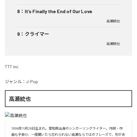
8
：
It’s Finally the End of Our Love
高瀬統也
9
：
クライマー
高瀬統也
TTT inc
ジャンル：
J-Pop
高瀬統也
1996年11月26日生まれ。愛知県出身のシンガーソングライター。作詞・作
曲も手掛け、一度聞いたら忘れられない高瀬ならではのフレーズで、形があ