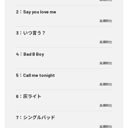
2
：
Say you love me
高瀬統也
3
：
いつ言う？
高瀬統也
4
：
Bad B Boy
高瀬統也
5
：
Call me tonight
高瀬統也
6
：
灰ライト
高瀬統也
7
：
シングルバッド
高瀬統也