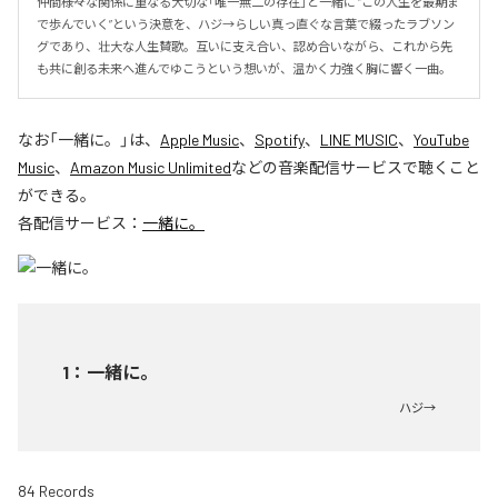
仲間――様々な関係に重なる大切な「唯一無二の存在」と一緒に “この人生を最期ま
で歩んでいく”という決意を、ハジ→らしい真っ直ぐな言葉で綴ったラブソン
グであり、壮大な人生賛歌。互いに支え合い、認め合いながら、これから先
も共に創る未来へ進んでゆこうという想いが、温かく力強く胸に響く一曲。
なお「
一緒に。
」は、
Apple Music
、
Spotify
、
LINE MUSIC
、
YouTube
Music
、
Amazon Music Unlimited
などの音楽配信サービスで聴くこと
ができる。
各配信サービス：
一緒に。
1
：
一緒に。
ハジ→
84 Records