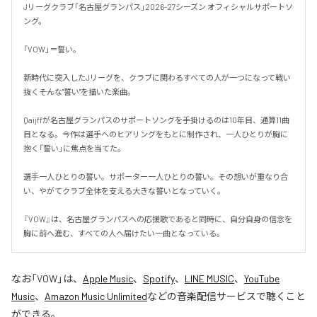
Jリーグクラブ「名古屋グランパス」2026-27シーズン オフィシャルサポートソ
ング。

「VOW」＝誓い。

新時代に突入したJリーグを、クラブに関わるすべての人が一つになって戦い
抜く――そんな"誓い"を描いた楽曲。

Qaijffが名古屋グランパスのサポートソングを手掛けるのは10年目、通算11曲
目となる。今作は選手へのヒアリングをもとに制作され、一人ひとりが胸に
抱く「誓い」に焦点を当てた。

選手一人ひとりの誓い。サポーター一人ひとりの誓い。その想いが重なり合
い、やがてクラブ全体を支える大きな誓いとなっていく。

『VOW』は、名古屋グランパスへの応援歌であると同時に、自分自身の信念を
胸に前へ進む、すべての人へ届けたい一曲となっている。
なお「
VOW
」は、
Apple Music
、
Spotify
、
LINE MUSIC
、
YouTube
Music
、
Amazon Music Unlimited
などの音楽配信サービスで聴くこと
ができる。