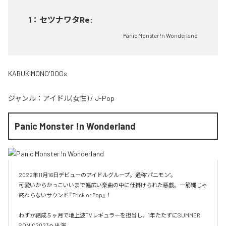
1
：
セツナワタRe:
Panic Monster !n Wonderland
KABUKIMONO'DOGs
ジャンル：
アイドル(女性)
/
J-Pop
Panic Monster !n Wonderland
2022年11月16日デビューのアイドルグループ。通称"パニモン"。

可愛いからかっこいいまで幅広い楽曲の中に仕掛けられた悪戯。一筋縄じゃ
終わらないサウンド『Trick or Pop』！

わずか結成５ヶ月で地上波TVレギュラーを担当し、1年たたずにSUMMER 
SONIC2023へ出演。
