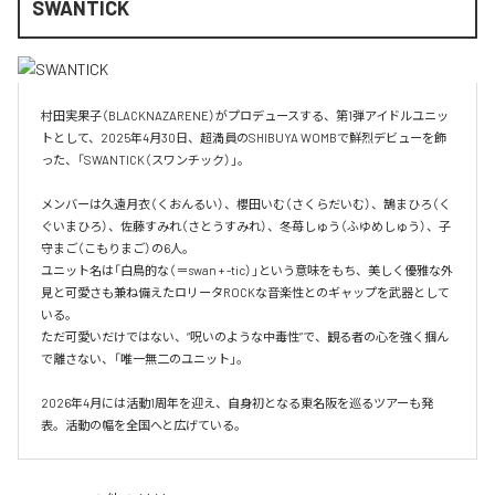
SWANTICK
村田実果子（BLACKNAZARENE）がプロデュースする、第1弾アイドルユニッ
トとして、2025年4月30日、超満員のSHIBUYA WOMBで鮮烈デビューを飾
った、「SWANTICK（スワンチック）」。

メンバーは久遠月衣（くおんるい）、櫻田いむ（さくらだいむ）、鵠まひろ（く
ぐいまひろ）、佐藤すみれ（さとうすみれ）、冬苺しゅう（ふゆめしゅう）、子
守まご（こもりまご）の6人。

ユニット名は「白鳥的な（＝swan + -tic）」という意味をもち、美しく優雅な外
見と可愛さも兼ね備えたロリータROCKな音楽性とのギャップを武器として
いる。

ただ可愛いだけではない、“呪いのような中毒性”で、観る者の心を強く掴ん
で離さない、「唯一無二のユニット」。

2026年4月には活動1周年を迎え、自身初となる東名阪を巡るツアーも発
表。活動の幅を全国へと広げている。