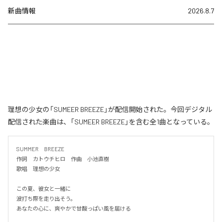
新曲情報
2026.8.7
理想の少女の「SUMEER BREEZE」が配信開始された。今回デジタル
配信された楽曲は、「SUMEER BREEZE」を含む全1曲となっている。
SUMMER　BREEZE

作詞　カトウチヒロ　作曲　小池直樹

歌唱　理想の少女

この夏、彼女と一緒に

波打ち際を走り出そう。

あなたの心に、爽やかで甘酸っぱい風を届ける
