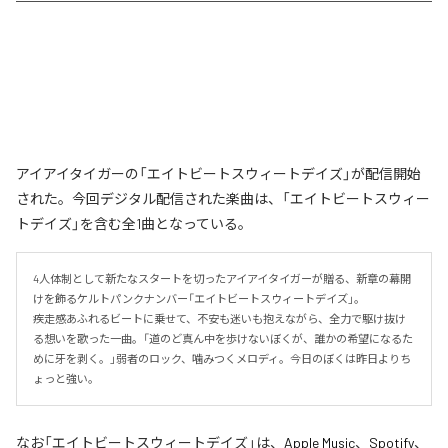
アイアイタイガーの「エイトビートスウィートデイズ」が配信開始
された。今回デジタル配信された楽曲は、「エイトビートスウィー
トデイズ」を含む全1曲となっている。
4人体制として新たなスタートを切ったアイアイタイガーが贈る、新章の幕開
けを飾るケルトパンクナンバー「エイトビートスウィートデイズ」。

疾走感あふれるビートに乗せて、不安も迷いも抱えながら、全力で駆け抜け
る想いを歌った一曲。「道のど真ん中を歩けないぼくが、誰かの希望になるた
めに牙を剥く。」弱者のロック、噛みつくメロディ。今日のぼくは昨日よりち
ょっと強い。
なお「
エイトビートスウィートデイズ
」は、
Apple Music
、
Spotify
、