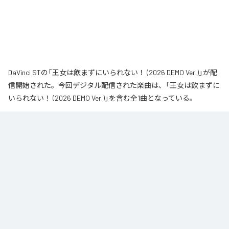
DaVinci STの「王女は飲まずにいられない！ (2026 DEMO Ver.)」が配
信開始された。今回デジタル配信された楽曲は、「王女は飲まずに
いられない！ (2026 DEMO Ver.)」を含む全1曲となっている。
なお「
王女は飲まずにいられない！ (2026 DEMO Ver.)
」は、
Apple
Music
、
Spotify
、
LINE MUSIC
、
YouTube Music
、
Amazon Music
Unlimited
などの音楽配信サービスで聴くことができる。
各配信サービス：
王女は飲まずにいられない！ (2026 DEMO Ver.)