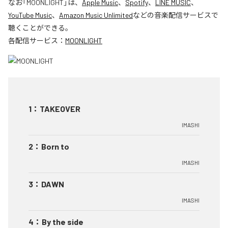
なお「
MOONLIGHT
」は、
Apple Music
、
Spotify
、
LINE MUSIC
、
YouTube Music
、
Amazon Music Unlimited
などの音楽配信サービスで
聴くことができる。
各配信サービス：
MOONLIGHT
1
：
TAKEOVER
IMASHI
2
：
Born to
IMASHI
3
：
DAWN
IMASHI
4
：
By the side