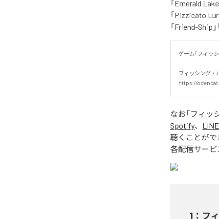
「Emerald Lak
「Pizzicato Lu
「Friend-S
ゲーム「フィッシ
フィッシング・パラ
https://odencat
なお「
フィッ
Spotify
、
LINE
聴くことがで
各配信サービ
1
：
フ