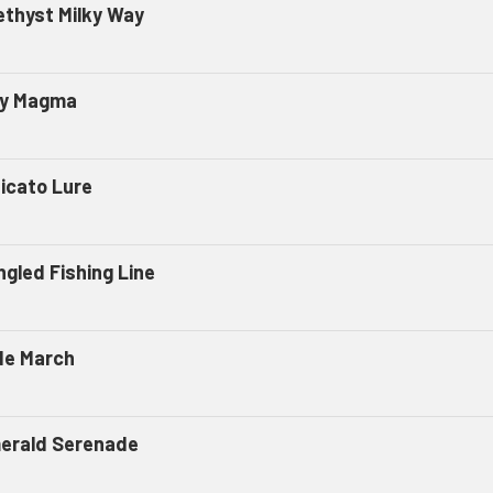
thyst Milky Way
y Magma
zicato Lure
gled Fishing Line
de March
erald Serenade