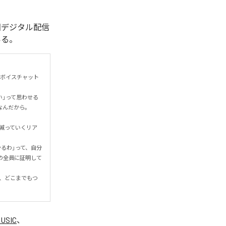
。今回デジタル配信
いる。
てボイスチャット
い」って思わせる
だから。

減っていくリア
るわ」って、自分
の全員に証明して
、どこまでもつ
MUSIC
、