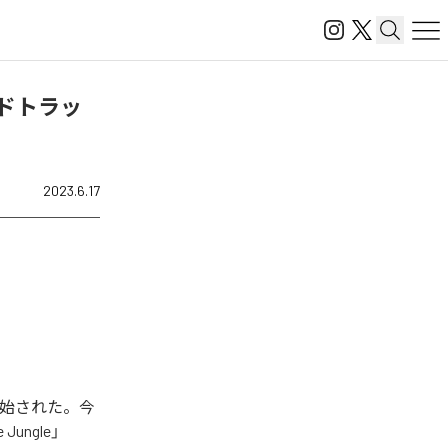
ンドトラッ
2023.6.17
開始された。今
ungle」