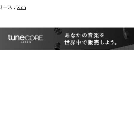
リース：
Xion