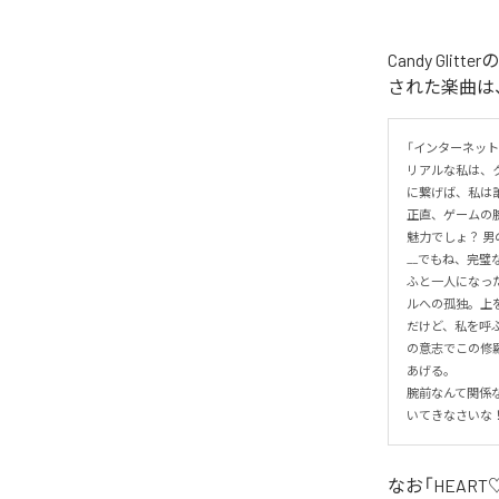
Candy Gl
された楽曲は、
「インターネット
リアルな私は、
に繋げば、私は誰
正直、ゲームの
魅力でしょ？ 男
__でもね、完璧
ふと一人になっ
ルへの孤独。上を
だけど、私を呼
の意志でこの修
あげる。

腕前なんて関係
いてきなさいな
なお「
HEAR