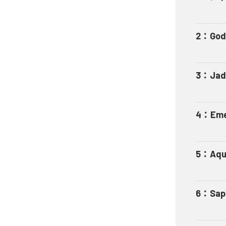
2
：
God
3
：
Jad
4
：
Eme
5
：
Aqu
6
：
Sap