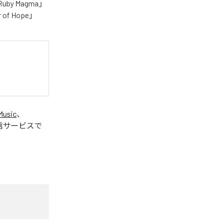
「Ruby Magma」
r of Hope」
Music
、
信サービスで