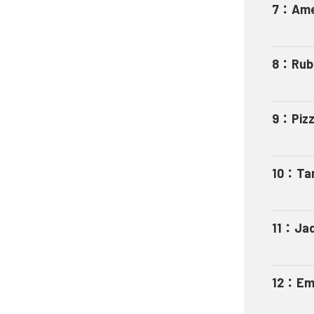
7
：
Ame
8
：
Rub
9
：
Piz
10
：
Tan
11
：
Ja
12
：
Em