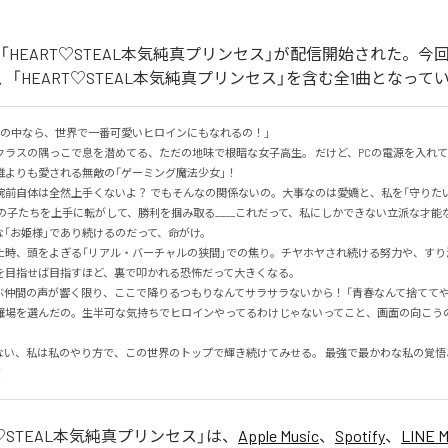
itterの「HEART♡STEAL本気純真プリンセス」が配信開始された
「HEART♡STEAL本気純真プリンセス」を含む全1曲となって
の中なら、世界で一番可愛いヒロインにもなれるの！」

クラスの隅っこで息を潜めてる、ただの地味で根暗な女子高生。 だけど、PCの電源を入れ
よりも愛される無敵の「ゲーミング魔法少女」！

腕前自体は全然上手くないよ？ でもそんなの関係ないの。大事なのは愛嬌と、私を「守りた
の子たちを上手に転がして、勝利を掴み取る____これだって、私にしかできない立派な才能なん
な「お姫様」であり続けるのだって、命がけ。

た時、頭をよぎる「リアル・バーチャルの狭間」での焦り。チヤホヤされ続ける努力や、すり
目指せば目指すほど、裏で叩かれる恐怖だって大きくなる。

ぶ仲間の声が響く限り、ここで降りるつもりなんてサラサラないから！ 「青春なんて捨ててや
羅場を選んだの。生半可な気持ちでヒロインやってるわけじゃないってこと、画面の向こう
ない、私は私のやり方で、この世界のトップで輝き続けてみせる。 最強で最かわな私の覚悟
！
T♡STEAL本気純真プリンセス
」は、
Apple Music
、
Spotify
、
LINE 