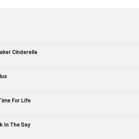
aker Cinderella
ius
Time For Life
k In The Day