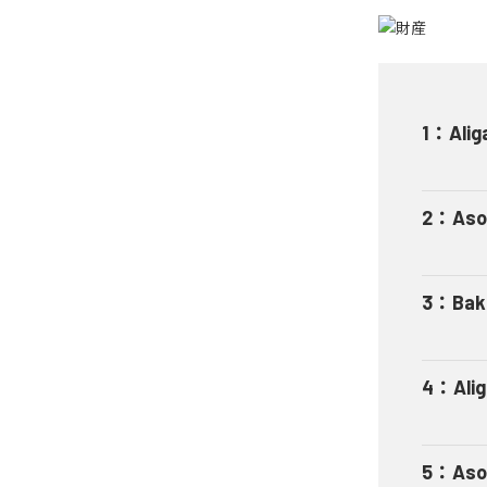
1
：
Alig
2
：
Aso
3
：
Bak
4
：
Ali
5
：
Aso