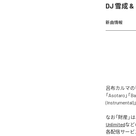
DJ 雪成
新曲情報
呂布カルマの「
「Asotaro」「Bak
(Instrume
なお「
財産
」
Unlimited
など
各配信サービ