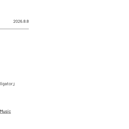
2026.8.8
tor」
Music