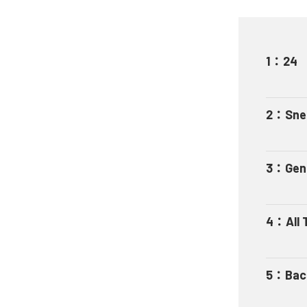
1
：
24
2
：
Sne
3
：
Gen
4
：
All 
5
：
Bac