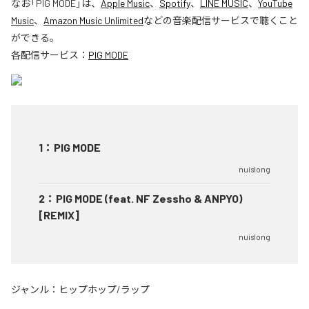
なお「
PIG MODE
」は、
Apple Music
、
Spotify
、
LINE MUSIC
、
YouTube
Music
、
Amazon Music Unlimited
などの音楽配信サービスで聴くこと
ができる。
各配信サービス：
PIG MODE
1
：
PIG MODE
nuislong
2
：
PIG MODE (feat. NF Zessho & ANPYO)
[REMIX]
nuislong
ジャンル：
ヒップホップ/ラップ