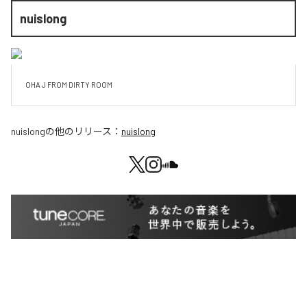
nuislong
OHA J FROM DIRTY ROOM
nuislong
の他のリリース：
nuislong