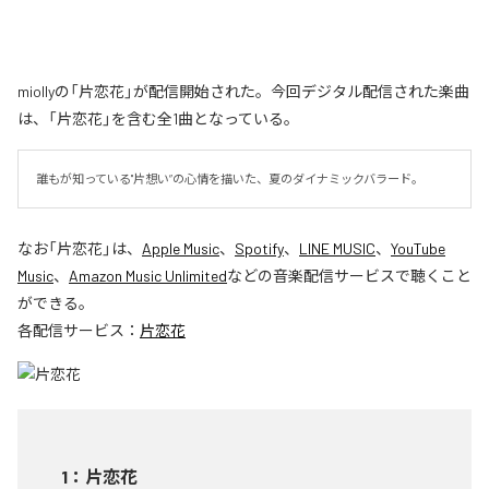
miollyの「片恋花」が配信開始された。今回デジタル配信された楽曲
は、「片恋花」を含む全1曲となっている。
誰もが知っている"片想い”の心情を描いた、夏のダイナミックバラード。
なお「
片恋花
」は、
Apple Music
、
Spotify
、
LINE MUSIC
、
YouTube
Music
、
Amazon Music Unlimited
などの音楽配信サービスで聴くこと
ができる。
各配信サービス：
片恋花
1
：
片恋花