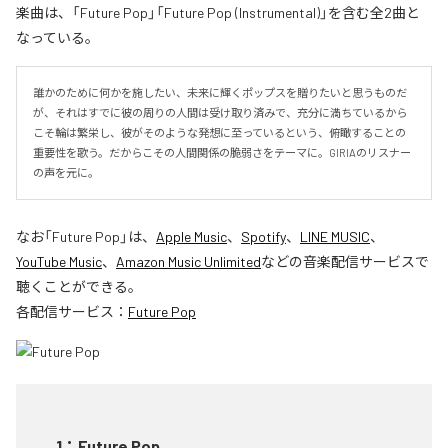
楽曲は、「Future Pop」「Future Pop (Instrumental)」を含む全2曲と
なっている。
誰かのために何かを施したい、未来に輝くポップスを贈りたいと思うものだ
が、それはすでに彼の周りの人間は受け取り済みで、充分に満ちているから
こそ輪は繁栄し、彼がそのような発想に至っているという、俯瞰することの
重要性を歌う。だからこその人間関係の脆弱さをテーマに。GIRIAのリスナー
の声を元に。
なお「
Future Pop
」は、
Apple Music
、
Spotify
、
LINE MUSIC
、
YouTube Music
、
Amazon Music Unlimited
などの音楽配信サービスで
聴くことができる。
各配信サービス：
Future Pop
1
：
Future Pop