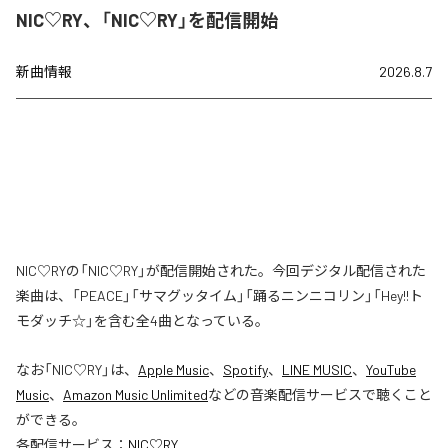
NIC♡RY、「NIC♡RY」を配信開始
新曲情報
2026.8.7
NIC♡RYの「NIC♡RY」が配信開始された。今回デジタル配信された
楽曲は、「PEACE」「サマグッタイム」「踊るニンニコリン」「Hey!!ト
モダッチ☆」を含む全4曲となっている。
なお「
NIC♡RY
」は、
Apple Music
、
Spotify
、
LINE MUSIC
、
YouTube
Music
、
Amazon Music Unlimited
などの音楽配信サービスで聴くこと
ができる。
各配信サービス：
NIC♡RY