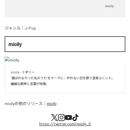
miolly
ジャンル：
J-Pop
miolly
miolly - ミオリー

”選ばれなかった私のうた”をテーマに、叶わない恋を歌う音楽ユニット。

miolly
の他のリリース：
miolly
https://twitter.com/miolly_0