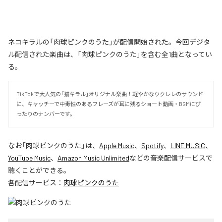
ネコキラルの「肉球ピンクのうた」が配信開始された。今回デジタ
ル配信された楽曲は、「肉球ピンクのうた」を含む全1曲となってい
る。
TikTokで大人気の「猫キラル」オリジナル楽曲！軽やかなウクレレのサウンド
に、キャッチーで中毒性のあるフレーズが耳に残るショート動画・BGMにぴ
ったりのナンバーです。
なお「
肉球ピンクのうた
」は、
Apple Music
、
Spotify
、
LINE MUSIC
、
YouTube Music
、
Amazon Music Unlimited
などの音楽配信サービスで
聴くことができる。
各配信サービス：
肉球ピンクのうた