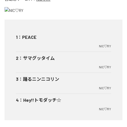
1
：
PEACE
NIC♡RY
2
：
サマグッタイム
NIC♡RY
3
：
踊るニンニコリン
NIC♡RY
4
：
Hey!!トモダッチ☆
NIC♡RY