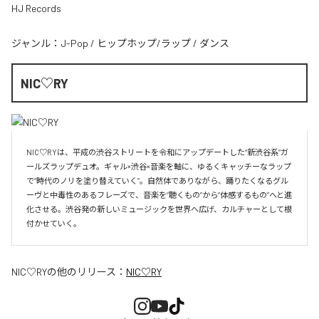
HJ Records
ジャンル：
J-Pop
/
ヒップホップ/ラップ
/
ダンス
NIC♡RY
NIC♡RYは、平成の渋谷ストリートを令和にアップデートした“新渋谷系”ガ
ールズラップデュオ。ギャル×渋谷×音楽を軸に、ゆるくキャッチーなラップ
で“時代のノリを塗り替えていく”。自然体でありながら、踊りたくなるグル
ーヴと中毒性のあるフレーズで、音楽を“聴くもの”から“体感するもの”へと進
化させる。渋谷発の新しいミュージックを世界へ広げ、カルチャーとして根
付かせていく。
NIC♡RY
の他のリリース：
NIC♡RY