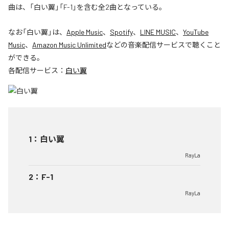
曲は、「白い翼」「F-1」を含む全2曲となっている。
なお「
白い翼
」は、
Apple Music
、
Spotify
、
LINE MUSIC
、
YouTube
Music
、
Amazon Music Unlimited
などの音楽配信サービスで聴くこと
ができる。
各配信サービス：
白い翼
1
：
白い翼
RayLa
2
：
F-1
RayLa