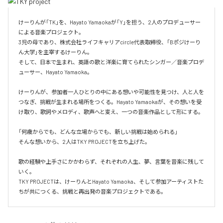
けーりんが「TK」を、Hayato Yamaokaが「Y」を担う、2人のプロデューサー
による音楽プロジェクト。

3児の母であり、株式会社ライフキャリアcircle代表取締役、「Bポジけーり
ん大学」を主宰するけーりん。

そして、日本で生まれ、英語の歌と洋楽に育てられたシンガー／音楽プロデ
ューサー、Hayato Yamaoka。

けーりんが、参加者一人ひとりの中にある想いや可能性を見つけ、人と人を
つなぎ、挑戦が生まれる場所をつくる。Hayato Yamaokaが、その想いを受
け取り、歌詞やメロディ、歌声へと変え、一つの音楽作品として形にする。

「何歳からでも、どんな立場からでも、新しい挑戦は始められる」

そんな想いから、2人はTKY PROJECTを立ち上げた。

歌の経験や上手さにかかわらず、それぞれの人生、夢、言葉を音楽に残して
いく。

TKY PROJECTは、けーりんとHayato Yamaoka、そして参加アーティストた
ちが共につくる、挑戦と再出発の音楽プロジェクトである。