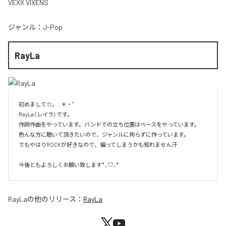
VEXX VIXENS
ジャンル：
J-Pop
RayLa
初めまして☆。.:＊・゜

RayLa（レイラ）です。

作詞作曲をやっています。バンドでの立ち位置はベースをやっています。

色んな方に聴いて頂きたいので、ジャンルに拘らずに作っています。

でもやはりROCKが好きなので、偏ってしまうかも知れません汗

今後ともよろしくお願い致します*⸜♡⸝*
RayLa
の他のリリース：
RayLa