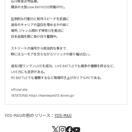
石川県金沢市出身。

横浜の大型crew BAYHOOD所属のMC。

圧倒的な行動力と制作スピードを武器に

過去のキャリアの空白を埋めるかの如く

場所, ジャンル問わず神奈川を拠点に

日本全国を股に掛け日々奮闘中。

ストリートの描写から政治的な事まで.

時にはユーモアを交えながらリリックの振り幅は広い。

過去3度ワンマンLIVEを成功、LIVE BATTLEでも幾多の優勝を誇るなど、
LIVE力にも定評がある。

MC BATTLEでも優勝するなど現場叩き上げのリアルMCである。

official site

YATATERAS https://kamikaze013.stores.jp/
YOS-MAG
の他のリリース：
YOS-MAG