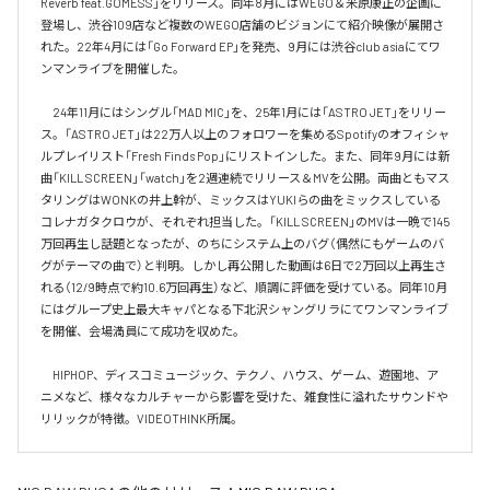
Reverb feat.GOMESS」をリリース。同年8月にはWEGO＆米原康正の企画に
登場し、渋谷109店など複数のWEGO店舗のビジョンにて紹介映像が展開さ
れた。22年4月には「Go Forward EP」を発売、9月には渋谷club asiaにてワ
ンマンライブを開催した。

　24年11月にはシングル「MAD MIC」を、25年1月には「ASTRO JET」をリリー
ス。「ASTRO JET」は22万人以上のフォロワーを集めるSpotifyのオフィシャ
ルプレイリスト「Fresh Finds Pop」にリストインした。また、同年9月には新
曲「KILL SCREEN」「watch」を2週連続でリリース＆MVを公開。両曲ともマス
タリングはWONKの井上幹が、ミックスはYUKIらの曲をミックスしている
コレナガタクロウが、それぞれ担当した。「KILL SCREEN」のMVは一晩で145
万回再生し話題となったが、のちにシステム上のバグ（偶然にもゲームのバ
グがテーマの曲で）と判明。しかし再公開した動画は6日で2万回以上再生さ
れる（12/9時点で約10.6万回再生）など、順調に評価を受けている。同年10月
にはグループ史上最大キャパとなる下北沢シャングリラにてワンマンライブ
を開催、会場満員にて成功を収めた。

　HIPHOP、ディスコミュージック、テクノ、ハウス、ゲーム、遊園地、ア
ニメなど、様々なカルチャーから影響を受けた、雑食性に溢れたサウンドや
リリックが特徴。VIDEOTHINK所属。