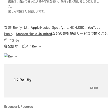
画像は、自分で撮った夕陽の写真を使い、気持ち良く聴けるようにしまし
た。

楽しんで頂けたら嬉しいです。
なお「
Re-fly
」は、
Apple Music
、
Spotify
、
LINE MUSIC
、
YouTube
Music
、
Amazon Music Unlimited
などの音楽配信サービスで聴くこと
ができる。
各配信サービス：
Re-fly
1
：
Re-fly
Sasah
Greenpark Records