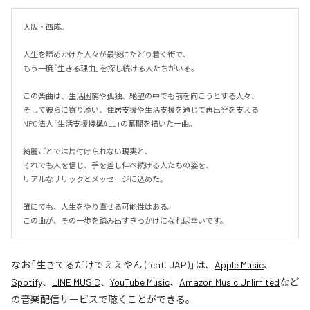
大阪・西成。

人生を諦めかけた人々が最後にたどり着く街で、

もう一度「生きる理由」を探し続ける人たちがいる。

この楽曲は、生活困窮や孤独、絶望の中でも前を向こうとする人々、

そして彼らに寄り添い、住居支援や生活支援を通じて再出発を支える

NPO法人「生活支援機構ALL」の奮闘を描いた一曲。

綺麗ごとでは片付けられない現実と、

それでも人を信じ、手を差し伸べ続ける人たちの姿を、

リアルなリリックとメッセージに込めた。

誰にでも、人生をやり直せる可能性はある。

この曲が、その一歩を踏み出すきっかけになれば幸いです。
なお「
生きてるだけでええやん (feat. JAP)
」は、
Apple Music
、
Spotify
、
LINE MUSIC
、
YouTube Music
、
Amazon Music Unlimited
など
の音楽配信サービスで聴くことができる。