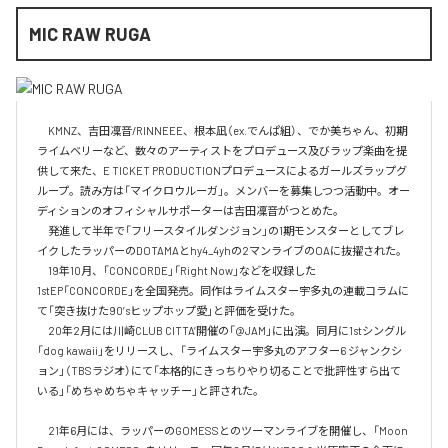
MIC RAW RUGA
　KMNZ、吉田凜音/RINNEEE、根本凪（ex.でんぱ組）、でか美ちゃん、初期
ライムベリーなど、数々のアーティストをプロデュース及びラップ楽曲を提
供して来た、E TICKET PRODUCTIONプロデュースによるガールズラップグ
ループ。読み方は「マイクロウルーガ」。メンバーを募集しつつ活動中。オー
ディションのオフィシャルサポーターは吉田凜音がつとめた。

　発進して半年で「フリースタイルダンジョン」の1期モンスターとしてブレ
イクしたラッパーのDOTAMAとhy4_4yhの2マンライブのOAに抜擢された。

　19年10月、「CONCORDE」「Right Now」などを収録した
1stEP「CONCORDE」を全国発売。同作はライムスター宇多丸の連載コラムに
て「突き抜けた90’sヒップホップ愛」と評価を受けた。

　20年2月には川崎CLUB CITTA’開催の「@JAM」に出演。同月に1stシングル
「dog kawaii」をリリースし、「ライムスター宇多丸のアフター6 ジャンクシ
ョン」（TBSラジオ）にて「本格的にきっちりやり切ることで批評性すら出て
いる」「めちゃめちゃキャッチー」と評された。

　21年6月には、ラッパーのGOMESSとのツーマンライブを開催し、「Moon 