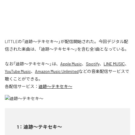
LITTLEの「迪跡〜テキセキ〜」が配信開始された。今回デジタル配
信された楽曲は、「迪跡〜テキセキ〜」を含む全1曲となっている。
なお「
迪跡〜テキセキ〜
」は、
Apple Music
、
Spotify
、
LINE MUSIC
、
YouTube Music
、
Amazon Music Unlimited
などの音楽配信サービスで
聴くことができる。
各配信サービス：
迪跡〜テキセキ〜
1
：
迪跡〜テキセキ〜