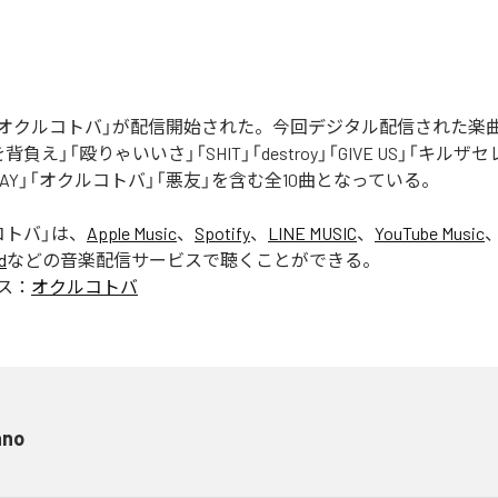
Rの「オクルコトバ」が配信開始された。今回デジタル配信された楽
罪を背負え」「殴りゃいいさ」「SHIT」「destroy」「GIVE US」「キルザ
 AWAY」「オクルコトバ」「悪友」を含む全10曲となっている。
コトバ
」は、
Apple Music
、
Spotify
、
LINE MUSIC
、
YouTube Music
d
などの音楽配信サービスで聴くことができる。
ス：
オクルコトバ
ano