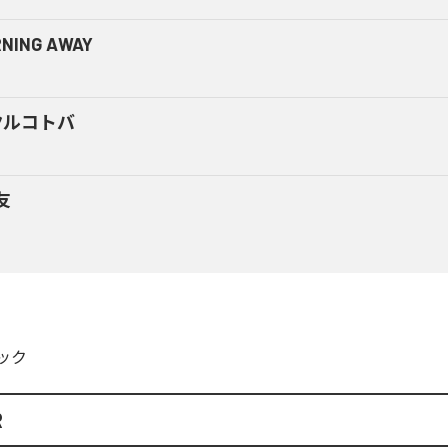
NING AWAY
クルコトバ
友
ック
R