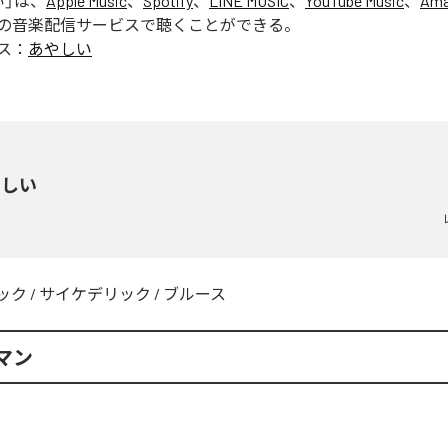
い
」は、
Apple Music
、
Spotify
、
LINE MUSIC
、
YouTube Music
、
Ama
の音楽配信サービスで聴くことができる。
ス：
あやしい
やしい
ック
/
サイケデリック
/
ブルース
マン