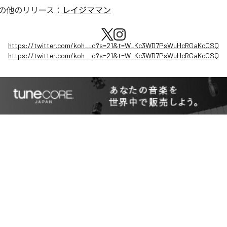
の他のリリース：
レイジママン
https://twitter.com/koh__d?s=21&t=W_Kc3WD7PsWuHcRGaKcOSQ
https://twitter.com/koh__d?s=21&t=W_Kc3WD7PsWuHcRGaKcOSQ