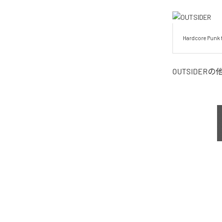
Hardcore Punk 
OUTSIDER
の