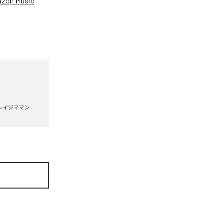
zon Music
レイジママン