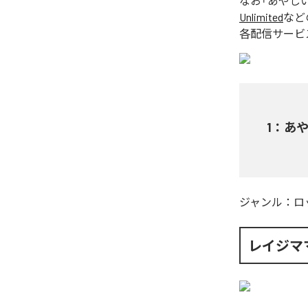
なお「
あやし
Unlimited
など
各配信サービ
1
：
あ
ジャンル：
ロ
レイジマ