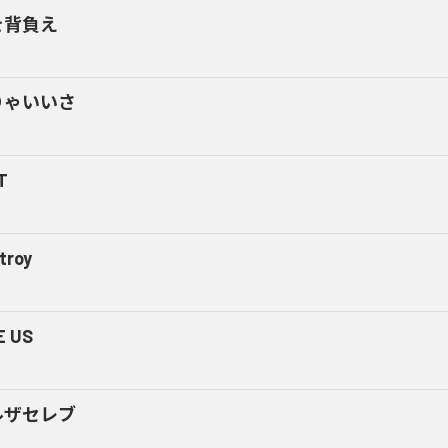
を背負え
りゃいいさ
T
troy
E US
ルザセレブ