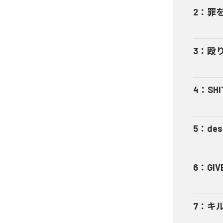
2
：
罪
3
：
殴
4
：
SHI
5
：
des
6
：
GIV
7
：
キ