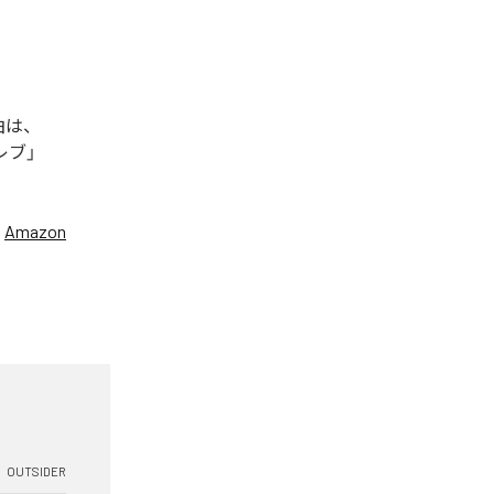
曲は、
セレブ」
、
Amazon
OUTSIDER