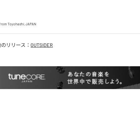
from Toyohashi, JAPAN
他のリリース：
OUTSIDER