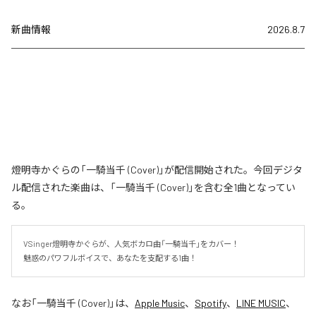
新曲情報
2026.8.7
燈明寺かぐらの「一騎当千 (Cover)」が配信開始された。今回デジタ
ル配信された楽曲は、「一騎当千 (Cover)」を含む全1曲となってい
る。
VSinger燈明寺かぐらが、人気ボカロ曲「一騎当千」をカバー！

魅惑のパワフルボイスで、あなたを支配する1曲！
なお「
一騎当千 (Cover)
」は、
Apple Music
、
Spotify
、
LINE MUSIC
、