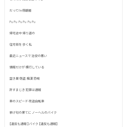
だってI'm傍観者

Pu Pu  Pu Pu  Pu Pu

帰宅途中 帰り道の

住宅街を 歩く私

最近ニュースで 治安の悪い

情報だけが 横行している

空き巣 窃盗  痴漢 恐喝

許すまじき 犯罪は通報

車のスピード 改造自転車

挙げ句の果てに ノーヘルのバイク

【違反も通報 】バイク 【違反も通報】
