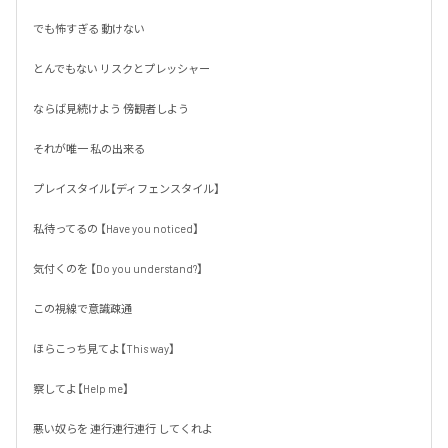
でも怖すぎる 動けない 

とんでもない リスクとプレッシャー

ならば見続けよう 傍観者しよう

それが唯一 私の出来る 

プレイスタイル【ディフェンスタイル】

私待ってるの 【Have you noticed】

気付くのを 【Do you understand?】

この視線で意識疎通

ほらこっち見てよ【This way】

察してよ【Help me】

悪い奴らを 連行連行連行 してくれよ
