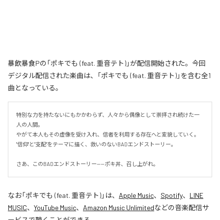
暴飲暴食Pの「ポキでも (feat. 重音テト)」が配信開始された。今回
デジタル配信された楽曲は、「ポキでも (feat. 重音テト)」を含む全1
曲となっている。
特別な力を持たないにもかかわらず、人々から偶像として崇拝され続けた一
人の人間。

やがて本人もその虚像を受け入れ、信者を利用する存在へと変貌していく。

"信仰"と"支配"をテーマに描く、救いのないBADエンドストーリー。

さあ、このBADエンドストーリー——ポキ丼、召し上がれ。
なお「
ポキでも (feat. 重音テト)
」は、
Apple Music
、
Spotify
、
LINE
MUSIC
、
YouTube Music
、
Amazon Music Unlimited
などの音楽配信サ
ービスで聴くことができる。