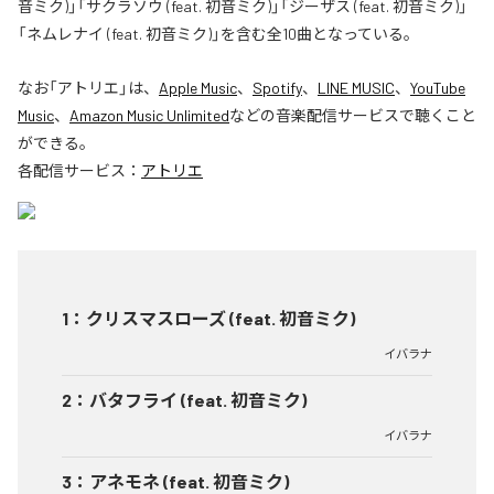
音ミク)」「サクラソウ (feat. 初音ミク)」「ジーザス (feat. 初音ミク)」
「ネムレナイ (feat. 初音ミク)」を含む全10曲となっている。
なお「
アトリエ
」は、
Apple Music
、
Spotify
、
LINE MUSIC
、
YouTube
Music
、
Amazon Music Unlimited
などの音楽配信サービスで聴くこと
ができる。
各配信サービス：
アトリエ
1
：
クリスマスローズ (feat. 初音ミク)
イバラナ
2
：
バタフライ (feat. 初音ミク)
イバラナ
3
：
アネモネ (feat. 初音ミク)