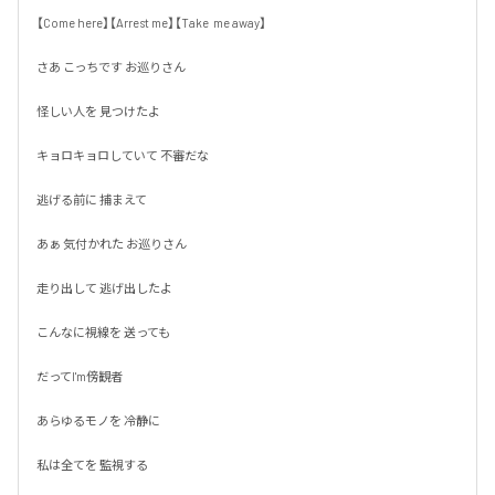
【Come here】【Arrest me】【Take  me away】

さあ こっちです お巡りさん

怪しい人を 見つけたよ

キョロキョロしていて 不審だな

逃げる前に 捕まえて

あぁ 気付かれた お巡りさん

走り出して 逃げ出したよ

こんなに視線を 送っても

だってI'm傍観者

あらゆるモノを 冷静に

私は全てを 監視する
