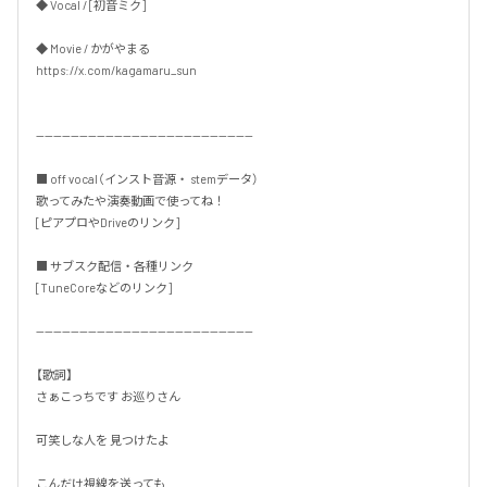
◆ Vocal / [初音ミク]

◆ Movie / かがやまる

https://x.com/kagamaru_sun

--------------------------------------------------

■ off vocal（インスト音源・ stemデータ）

歌ってみたや演奏動画で使ってね！

[ピアプロやDriveのリンク]

■ サブスク配信・各種リンク

[TuneCoreなどのリンク]

--------------------------------------------------

【歌詞】

さぁこっちです お巡りさん

可笑しな人を 見つけたよ

こんだけ視線を送っても
