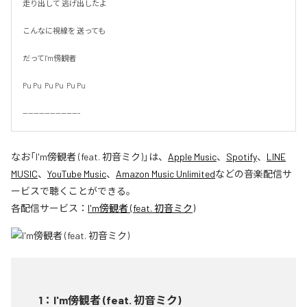
走り出して 逃げ出したよ

こんなに視線を 送っても

だってI'm傍観者

Pu Pu  Pu Pu  Pu Pu

---------------------
なお「
I'm傍観者 (feat. 初音ミク)
」は、
Apple Music
、
Spotify
、
LINE
MUSIC
、
YouTube Music
、
Amazon Music Unlimited
などの音楽配信サ
ービスで聴くことができる。
各配信サービス：
I'm傍観者 (feat. 初音ミク)
1
：
I'm傍観者 (feat. 初音ミク)