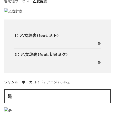
各配信サービス：
乙女辞表
1
：
乙女辞表 (feat. メト)
是
2
：
乙女辞表 (feat. 初音ミク)
是
ジャンル：
ボーカロイド
/
アニメ
/
J-Pop
是