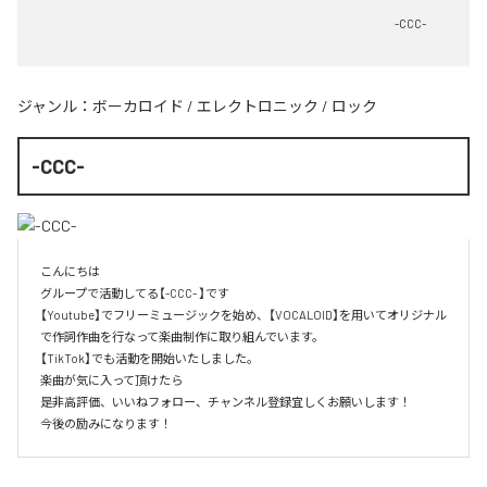
-CCC-
ジャンル：
ボーカロイド
/
エレクトロニック
/
ロック
-CCC-
こんにちは

グループで活動してる【-CCC- 】です

【Youtube】でフリーミュージックを始め、【VOCALOID】を用いてオリジナル
で作詞作曲を行なって楽曲制作に取り組んでいます。

【TikTok】でも活動を開始いたしました。

楽曲が気に入って頂けたら

是非高評価、いいねフォロー、チャンネル登録宜しくお願いします！

今後の励みになります！