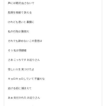
声には絶対 出さないで

危険を視線で 訴える

けれども思いと 裏腹に

私の行為は 脆弱だ

それでも辞めない この意思は

そぅ 私は傍観者

さあ こっちです お巡りさん

怪しい人を 見つけたよ

キョロキョロしていて 不審だな

逃げる前に 捕まえて

あぁ 気付かれた お巡りさん
