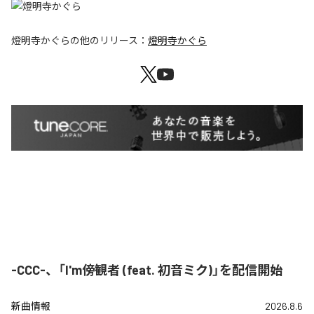
燈明寺かぐら
の他のリリース：
燈明寺かぐら
-CCC-、「I'm傍観者 (feat. 初音ミク)」を配信開始
新曲情報
2026.8.6