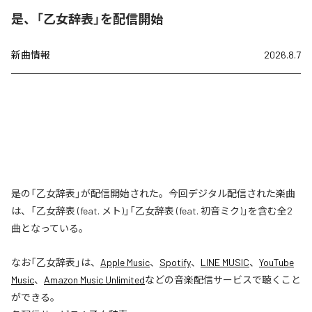
是、「乙女辞表」を配信開始
新曲情報
2026.8.7
是の「乙女辞表」が配信開始された。今回デジタル配信された楽曲
は、「乙女辞表 (feat. メト)」「乙女辞表 (feat. 初音ミク)」を含む全2
曲となっている。
なお「
乙女辞表
」は、
Apple Music
、
Spotify
、
LINE MUSIC
、
YouTube
Music
、
Amazon Music Unlimited
などの音楽配信サービスで聴くこと
ができる。