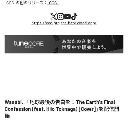
-CCC-
の他のリリース：
-CCC-
https://ccc-project-beta.vercel.app/
Wasabi、「地球最後の告白を：The Earth's Final
Confession (feat. Hilo Toknaga) [Cover]」を配信開
始