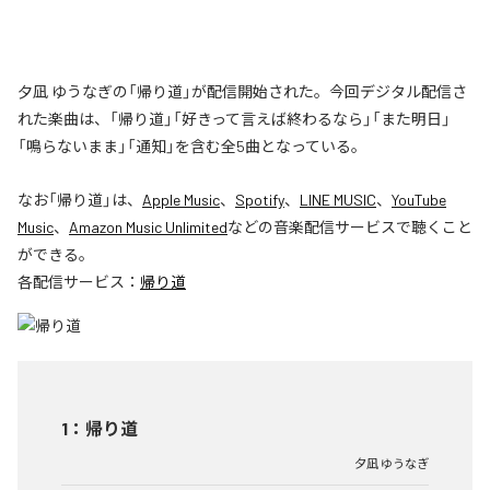
夕凪 ゆうなぎの「帰り道」が配信開始された。今回デジタル配信さ
れた楽曲は、「帰り道」「好きって言えば終わるなら」「また明日」
「鳴らないまま」「通知」を含む全5曲となっている。
なお「
帰り道
」は、
Apple Music
、
Spotify
、
LINE MUSIC
、
YouTube
Music
、
Amazon Music Unlimited
などの音楽配信サービスで聴くこと
ができる。
各配信サービス：
帰り道
1
：
帰り道
夕凪 ゆうなぎ