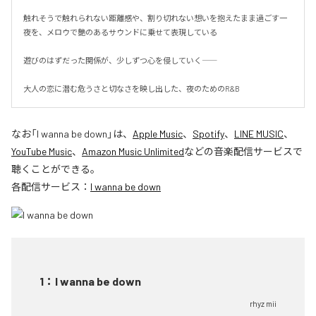
触れそうで触れられない距離感や、割り切れない想いを抱えたまま過ごす一
夜を、メロウで艶のあるサウンドに乗せて表現している

遊びのはずだった関係が、少しずつ心を侵していく――

大人の恋に潜む危うさと切なさを映し出した、夜のためのR&B
なお「
I wanna be down
」は、
Apple Music
、
Spotify
、
LINE MUSIC
、
YouTube Music
、
Amazon Music Unlimited
などの音楽配信サービスで
聴くことができる。
各配信サービス：
I wanna be down
1
：
I wanna be down
rhyz mii