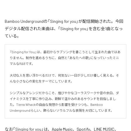
Bamboo Undergroundの「Singing for you」が配信開始された。今回
デジタル配信された楽曲は、「Singing for you」を含む全1曲となっ
ている。
『Singing for You』は、最初からラブソングを書こうとして生まれた曲ではあ
りません。制作を進めるうちに、自然と「あなたへの歌」になっていったミニ
マルなR&Bです。

大切な人を思い浮かべるだけで、何気ない一日が少しだけ優しく見える。そ
んな小さな心の変化をテーマにしています。

シンプルなアレンジだからこそ、煌びやかなコーラスワークや音の余白、ダ
イナミクスを丁寧に作り込み、新鮮で温かみのあるサウンドを目指しまし
た。Tierra Whackの自由な発想から影響を受けつつも、Bamboo 
Undergroundらしい、飾らないソウルフルな表現を大切にしています。
なお「
Singing for you
」は、
Apple Music
、
Spotify
、
LINE MUSIC
、