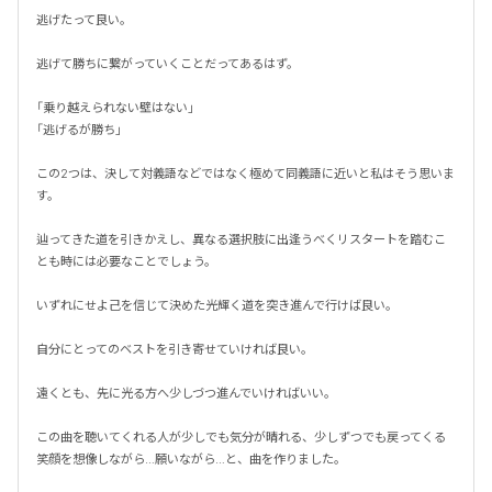
逃げたって良い。

逃げて勝ちに繋がっていくことだってあるはず。

「乗り越えられない壁はない」

「逃げるが勝ち」

この2つは、決して対義語などではなく極めて同義語に近いと私はそう思いま
す。

辿ってきた道を引きかえし、異なる選択肢に出逢うべくリスタートを踏むこ
とも時には必要なことでしょう。

いずれにせよ己を信じて決めた光輝く道を突き進んで行けば良い。

自分にとってのベストを引き寄せていければ良い。

遠くとも、先に光る方へ少しづつ進んでいければいい。

この曲を聴いてくれる人が少しでも気分が晴れる、少しずつでも戻ってくる
笑顔を想像しながら…願いながら…と、曲を作りました。
