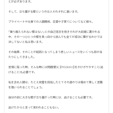
とが必ずあります。

そして、立ち塞がる壁というのは人それぞれに違います。

プライベートや仕事での人間関係、恋愛や子育てについてなど様々。

「乗り越えられない壁はない」との自己信念を抱きそれが大前提に置かれる
中、その一つひとつの壁を真っ向から挑んでも全てが成功に繋がるわけでは
決してないと私は思います。

その結果、そのことが起因となってしまう悲しいニュースをいくつも目の当
たりにしてきました。

苦境に陥った時、そんな時には問題(壁)に【MOZAIKU】をかけボヤかすこと(逃
げること)も必要です。

私を含め人間は、たとえ完璧を目指したとてその道のりは極めて険しく苦難
を強いられることでしょう。

自分の前に大きな壁が立ち塞がった時には、逃げることも必要です。

逃げたからと言って笑われることもない。
