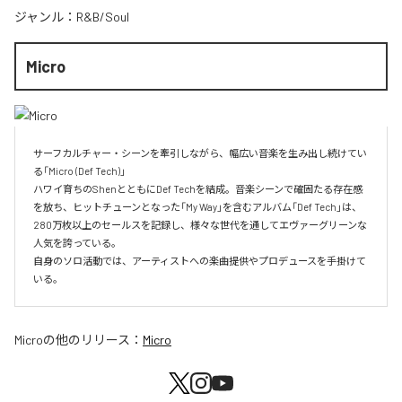
ジャンル：
R&B/Soul
Micro
サーフカルチャー・シーンを牽引しながら、幅広い音楽を生み出し続けてい
る「Micro (Def Tech)」

ハワイ育ちのShenとともにDef Techを結成。音楽シーンで確固たる存在感
を放ち、ヒットチューンとなった「My Way」を含むアルバム「Def Tech」は、
280万枚以上のセールスを記録し、様々な世代を通してエヴァーグリーンな
人気を誇っている。

自身のソロ活動では、アーティストへの楽曲提供やプロデュースを手掛けて
いる。
Micro
の他のリリース：
Micro