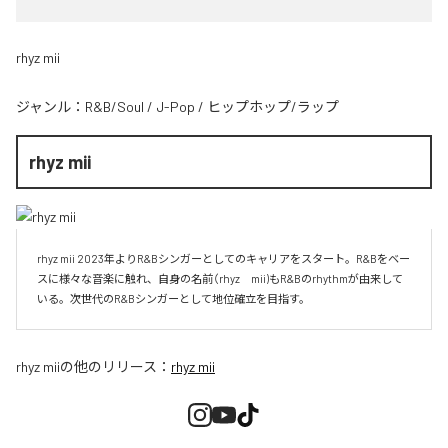
rhyz mii
ジャンル：
R&B/Soul
/
J-Pop
/
ヒップホップ/ラップ
rhyz mii
rhyz mii 2023年よりR&Bシンガーとしてのキャリアをスタート。R&Bをベー
スに様々な音楽に触れ、自身の名前（rhyz　mii)もR&Bのrhythmが由来して
いる。次世代のR&Bシンガーとして地位確立を目指す。
rhyz mii
の他のリリース：
rhyz mii