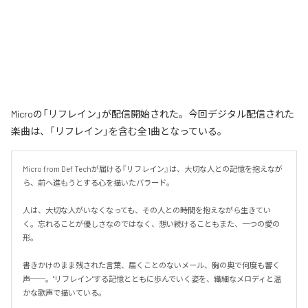
Microの「リフレイン」が配信開始された。今回デジタル配信された
楽曲は、「リフレイン」を含む全1曲となっている。
Micro from Def Techが届ける『リフレイン』は、大切な人との記憶を抱えなが
ら、前へ進もうとする心を描いたバラード。

人は、大切な人がいなくなっても、その人との時間を抱えながら生きてい
く。忘れることが優しさなのではなく、想い続けることもまた、一つの愛の
形。

書きかけのまま残された言葉、届くことのないメール、胸の奥で何度も響く
声──。"リフレイン"する記憶とともに歩んでいく姿を、繊細なメロディと温
かな歌声で描いている。
