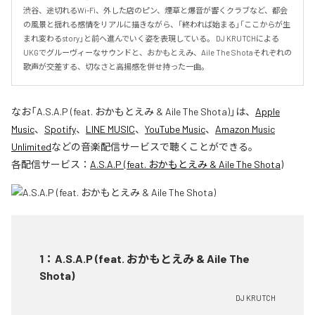
渋谷、途切れるWi-Fi、外した店のピン、煙草と爆音が響くクラブなど、都会
の風景と揺れる感情をリアルに描きながら、「終われば始まる」「ここからが生
まれ変わるstory」と前へ進んでいく姿を表現している。 DJ KRUTCHによる
UKGでグルーヴィーなサウンドと、おかもとえみ、Aile The Shotaそれぞれの
歌声が交差する、切なさと高揚感を併せ持った一曲。
なお「
A.S.A.P (feat. おかもとえみ & Aile The Shota)
」は、
Apple
Music
、
Spotify
、
LINE MUSIC
、
YouTube Music
、
Amazon Music
Unlimited
などの音楽配信サービスで聴くことができる。
各配信サービス：
A.S.A.P (feat. おかもとえみ & Aile The Shota)
1
：
A.S.A.P (feat. おかもとえみ & Aile The
Shota)
DJ KRUTCH