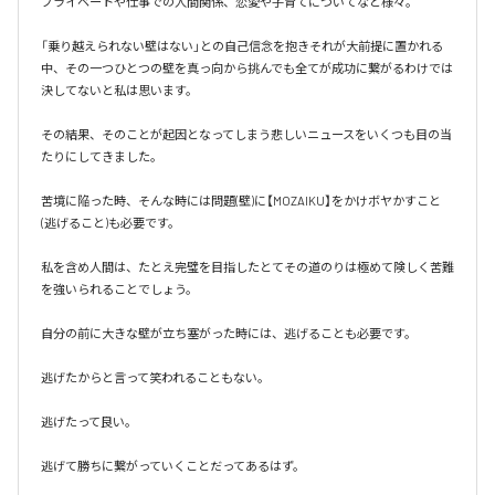
プライベートや仕事での人間関係、恋愛や子育てについてなど様々。

「乗り越えられない壁はない」との自己信念を抱きそれが大前提に置かれる
中、その一つひとつの壁を真っ向から挑んでも全てが成功に繋がるわけでは
決してないと私は思います。

その結果、そのことが起因となってしまう悲しいニュースをいくつも目の当
たりにしてきました。

苦境に陥った時、そんな時には問題(壁)に【MOZAIKU】をかけボヤかすこと
(逃げること)も必要です。

私を含め人間は、たとえ完璧を目指したとてその道のりは極めて険しく苦難
を強いられることでしょう。

自分の前に大きな壁が立ち塞がった時には、逃げることも必要です。

逃げたからと言って笑われることもない。

逃げたって良い。

逃げて勝ちに繋がっていくことだってあるはず。
