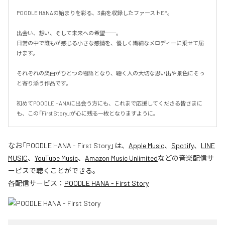
POODLE HANAの始まりを彩る、3曲を収録したファーストEP。

出会い、想い、そして未来への希望──。

日常の中で誰もが感じる小さな感情を、優しく繊細なメロディーに乗せて届
けます。

それぞれの楽曲がひとつの物語となり、聴く人の大切な思い出や景色にそっ
と寄り添う作品です。

初めてPOODLE HANAに出会う方にも、これまで応援してくださる皆さまに
も、この「First Story」が心に残る一枚となりますように。
なお「
POODLE HANA - First Story
」は、
Apple Music
、
Spotify
、
LINE
MUSIC
、
YouTube Music
、
Amazon Music Unlimited
などの音楽配信サ
ービスで聴くことができる。
各配信サービス：
POODLE HANA - First Story