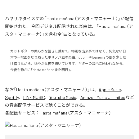
ハヤサキタイスケの「Hasta mañana（アスタ・マニャーナ）」が配信
開始された。今回デジタル配信された楽曲は、「Hasta mañana（ア
スタ・マニャーナ）」を含む全1曲となっている。
ガットギターの柔らかな響きに乗せて、特別な出来事ではなく、何気ない日
常の一場面を切り取ったボサノバ風の楽曲。JobimやIpanemaの風を少しだ
け借りながら、穏やかな夜を描いています。ギターの音色に誘われながら、
今夜も静かに「Hasta mañana――また明日」。
なお「
Hasta mañana（アスタ・マニャーナ）
」は、
Apple Music
、
Spotify
、
LINE MUSIC
、
YouTube Music
、
Amazon Music Unlimited
など
の音楽配信サービスで聴くことができる。
各配信サービス：
Hasta mañana（アスタ・マニャーナ）