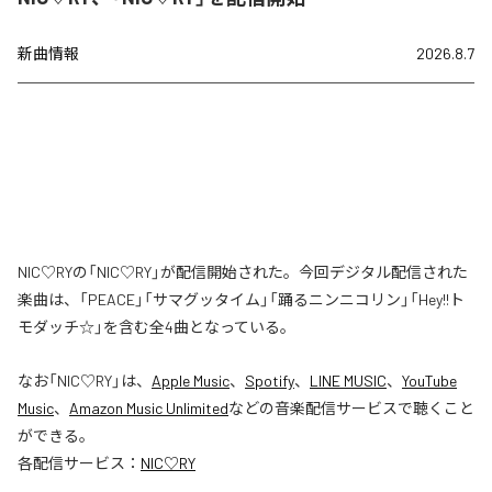
新曲情報
2026.8.7
NIC♡RYの「NIC♡RY」が配信開始された。今回デジタル配信された
楽曲は、「PEACE」「サマグッタイム」「踊るニンニコリン」「Hey!!ト
モダッチ☆」を含む全4曲となっている。
なお「
NIC♡RY
」は、
Apple Music
、
Spotify
、
LINE MUSIC
、
YouTube
Music
、
Amazon Music Unlimited
などの音楽配信サービスで聴くこと
ができる。
各配信サービス：
NIC♡RY