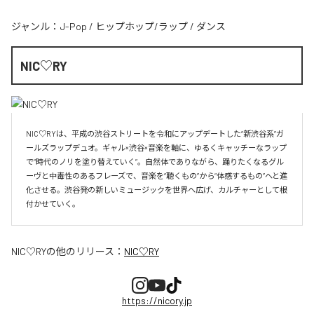
ジャンル：
J-Pop
/
ヒップホップ/ラップ
/
ダンス
NIC♡RY
NIC♡RYは、平成の渋谷ストリートを令和にアップデートした“新渋谷系”ガ
ールズラップデュオ。ギャル×渋谷×音楽を軸に、ゆるくキャッチーなラップ
で“時代のノリを塗り替えていく”。自然体でありながら、踊りたくなるグル
ーヴと中毒性のあるフレーズで、音楽を“聴くもの”から“体感するもの”へと進
化させる。渋谷発の新しいミュージックを世界へ広げ、カルチャーとして根
付かせていく。
NIC♡RY
の他のリリース：
NIC♡RY
https://nicory.jp