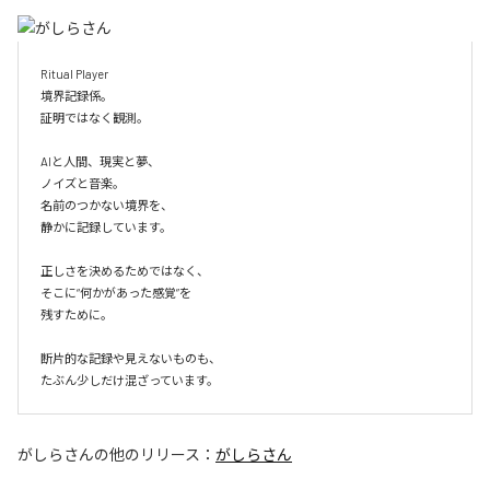
Ritual Player

境界記録係。

証明ではなく観測。

AIと人間、現実と夢、

ノイズと音楽。

名前のつかない境界を、

静かに記録しています。

正しさを決めるためではなく、

そこに“何かがあった感覚”を

残すために。

断片的な記録や見えないものも、

たぶん少しだけ混ざっています。
がしらさん
の他のリリース：
がしらさん