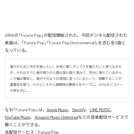
GIRIAの「Future Pop」が配信開始された。今回デジタル配信された
楽曲は、「Future Pop」「Future Pop (Instrumental)」を含む全2曲と
なっている。
誰かのために何かを施したい、未来に輝くポップスを贈りたいと思うものだ
が、それはすでに彼の周りの人間は受け取り済みで、充分に満ちているから
こそ輪は繁栄し、彼がそのような発想に至っているという、俯瞰することの
重要性を歌う。だからこその人間関係の脆弱さをテーマに。GIRIAのリスナー
の声を元に。
なお「
Future Pop
」は、
Apple Music
、
Spotify
、
LINE MUSIC
、
YouTube Music
、
Amazon Music Unlimited
などの音楽配信サービスで
聴くことができる。
各配信サービス：
Future Pop