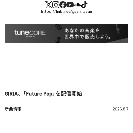
https://linktr.ee/gashirasan
GIRIA、「Future Pop」を配信開始
新曲情報
2026.8.7