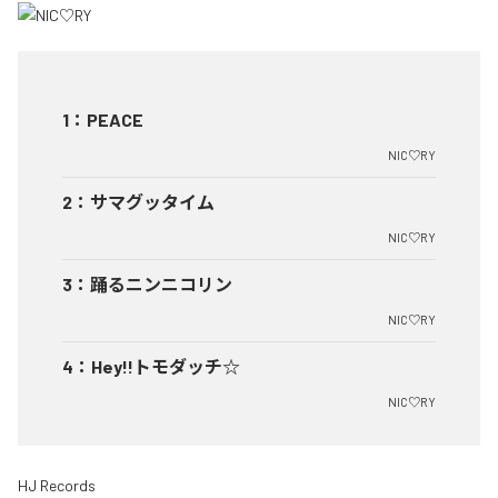
1
：
PEACE
NIC♡RY
2
：
サマグッタイム
NIC♡RY
3
：
踊るニンニコリン
NIC♡RY
4
：
Hey!!トモダッチ☆
NIC♡RY
HJ Records