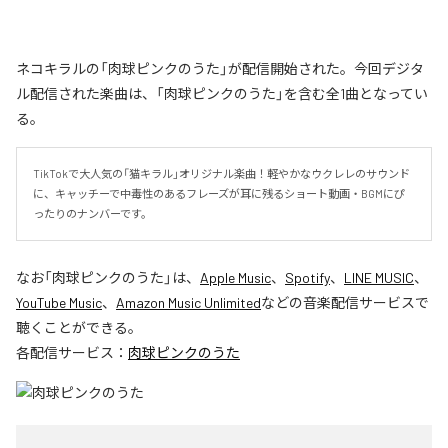
ネコキラルの「肉球ピンクのうた」が配信開始された。今回デジタ
ル配信された楽曲は、「肉球ピンクのうた」を含む全1曲となってい
る。
TikTokで大人気の「猫キラル」オリジナル楽曲！軽やかなウクレレのサウンド
に、キャッチーで中毒性のあるフレーズが耳に残るショート動画・BGMにぴ
ったりのナンバーです。
なお「
肉球ピンクのうた
」は、
Apple Music
、
Spotify
、
LINE MUSIC
、
YouTube Music
、
Amazon Music Unlimited
などの音楽配信サービスで
聴くことができる。
各配信サービス：
肉球ピンクのうた