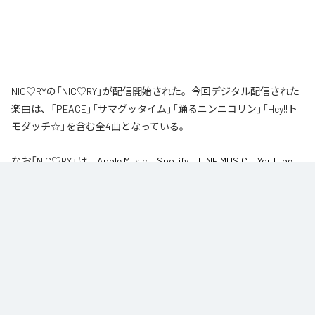
NIC♡RYの「NIC♡RY」が配信開始された。今回デジタル配信された
楽曲は、「PEACE」「サマグッタイム」「踊るニンニコリン」「Hey!!ト
モダッチ☆」を含む全4曲となっている。
なお「
NIC♡RY
」は、
Apple Music
、
Spotify
、
LINE MUSIC
、
YouTube
Music
、
Amazon Music Unlimited
などの音楽配信サービスで聴くこと
ができる。
各配信サービス：
NIC♡RY
1
：
PEACE