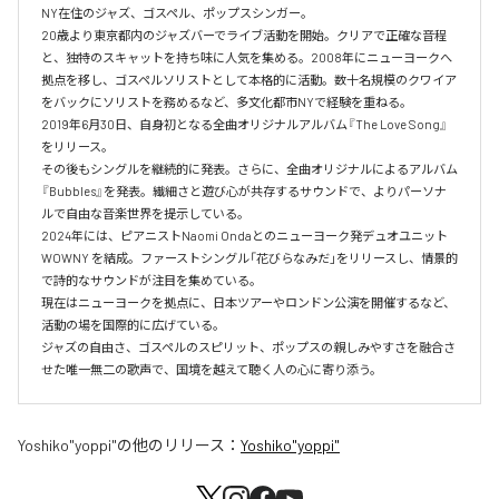
NY在住のジャズ、ゴスペル、ポップスシンガー。

20歳より東京都内のジャズバーでライブ活動を開始。クリアで正確な音程
と、独特のスキャットを持ち味に人気を集める。2008年にニューヨークへ
拠点を移し、ゴスペルソリストとして本格的に活動。数十名規模のクワイア
をバックにソリストを務めるなど、多文化都市NYで経験を重ねる。

2019年6月30日、自身初となる全曲オリジナルアルバム『The Love Song』
をリリース。

その後もシングルを継続的に発表。さらに、全曲オリジナルによるアルバム
『Bubbles』を発表。繊細さと遊び心が共存するサウンドで、よりパーソナ
ルで自由な音楽世界を提示している。

2024年には、ピアニストNaomi Ondaとのニューヨーク発デュオユニット 
WOWNY を結成。ファーストシングル「花びらなみだ」をリリースし、情景的
で詩的なサウンドが注目を集めている。

現在はニューヨークを拠点に、日本ツアーやロンドン公演を開催するなど、
活動の場を国際的に広げている。

ジャズの自由さ、ゴスペルのスピリット、ポップスの親しみやすさを融合さ
せた唯一無二の歌声で、国境を越えて聴く人の心に寄り添う。
Yoshiko"yoppi"
の他のリリース：
Yoshiko"yoppi"