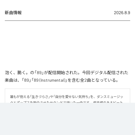
新曲情報
2026.8.9
泡く、脆く。の「89」が配信開始された。今回デジタル配信された
楽曲は、「89」「89 (Instrumental)」を含む全2曲となっている。
誰もが抱える「生きづらさ」や「自分を愛せない気持ち」を、ダンスミュージッ
クとポップスを融合させたサウンドで描いた一曲です。 疾走感のあるビート
と繊細な歌詞が交差し、苦しさの中にも小さな希望を見つけ出していく。 「味
方だよ」というメッセージが、心にそっと寄り添う作品です。
なお「
89
」は、
Apple Music
、
Spotify
、
LINE MUSIC
、
YouTube Music
、