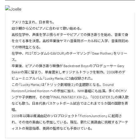
アメリカ生まれ、日本育ち。

幼少期から父のピアノに合わせて歌い始める。

高校在学中、声楽を学ぶ傍らギターやピアノでの弾き語りを始め、音楽で身
を立てる事を決意。高校卒業後ヤマハ音楽院ボーカル科に入学、音楽院初め
ての特待生となる。

在学中、PS2「ガンダムG-SAVOUR」のテーマソング『Dear Mother』をリリー
ス。

卒業後、ピアノの弾き語り映像が Backstreet Boys のプロデューサー Gary 
Bakerの耳に留まり、単身渡米しオリジナルトラックを制作。2006年のデ
ビューミニアルバム『Lucky Maria』に3曲収録された。

この『Lucky Maria』は「トリック劇場版 2」の主題歌となる。Sound 
Horizon/Linked Horizon への参加に加え、NHK番組にも出演。多くのCMソ
ングや子供教材、その他「FINAL FANTASY XIII-2」、「GOD EATER 3」の挿入歌
なども歌う。日本代表バスケットボール試合ではこれまで５か国の国歌を斉
唱。

2018年以降は梶浦由記のソロプロジェクト「FictionJunction」 に起用さ
れ、その他の楽曲にも参加している。現在、新たに英語曲に挑戦するアーテ
ィストの発音指導、英詞の監修なども手掛けている。