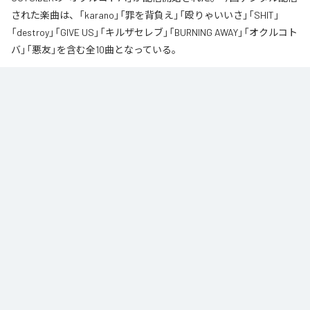
された楽曲は、「karano」「罪を背負え」「殴りゃいいさ」「SHIT」
「destroy」「GIVE US」「キルザセレブ」「BURNING AWAY」「オクルコト
バ」「悪友」を含む全10曲となっている。
なお「
オクルコトバ
」は、
Apple Music
、
Spotify
、
LINE MUSIC
、
YouTube Music
、
Amazon Music Unlimited
などの音楽配信サービスで
聴くことができる。
各配信サービス：
オクルコトバ
1
：
karano
OUTSIDER
2
：
罪を背負え
OUTSIDER