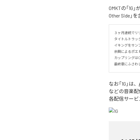
OMKTの「1G
Other Si
３ヶ月連続でリリ
タイトルトラック
イキングをサンプ
余興によるポエト
カップリングはOMK
最終章にふさわしい
なお「
1G
」は、
などの音楽配
各配信サービ