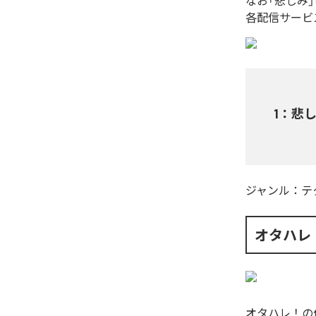
なお「
悲しみ
各配信サービ
1
：
悲
ジャンル：
テ
オタハレ
オタハレ！
の