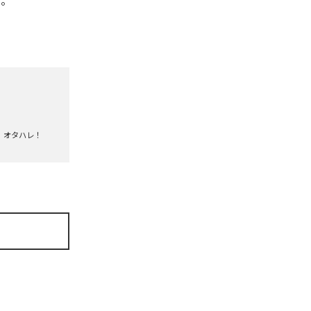
る。
オタハレ！