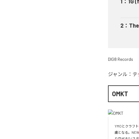
1
：
1G 
2
：
The
DIG8 Records
ジャンル：
テ
OMKT
YMOとクラフ
虜となる。NE
り交ぜるDJスタ