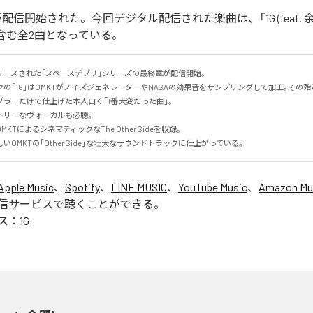
」が配信開始された。今回デジタル配信された楽曲は、「1G (feat. 余興
de」を含む全2曲となっている。
ースされた｢スペースデブリ｣シリーズの最終章が配信開始｡

の｢1G｣はOMKTがノイズジェネレーターやNASAの効果音をサンプリングして加工｡その
ラーだけで仕上げた本人曰く｢1番大変だった曲｣。

リーなヴォーカルも必聴｡

TによるシネマティックなThe Other Sideを収録｡

OMKTの｢Other Side｣な壮大なサウンドトラックに仕上がっている｡
Apple Music
、
Spotify
、
LINE MUSIC
、
YouTube Music
、
Amazon Mus
信サービスで聴くことができる。
ス：
1G