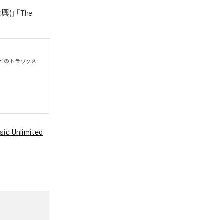
)」「The
殆どのトラックメ
ic Unlimited