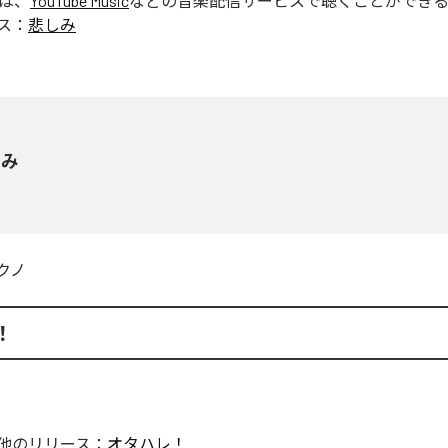
」は、
YouTube Music
などの音楽配信サービスで聴くことができ
ス：
悲しみ
しみ
クノ
！
他のリリース：
オタハレ！