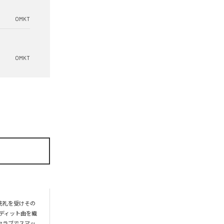
OMKT
OMKT
洗礼を受けその
エディット曲を織
のクラブでスマッ