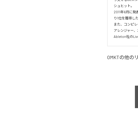
シュヒット。

2011年6月に発
り1位を獲得した
また、コンピレー
アレンジャー、エ
Ableton社
OMKT
の他の