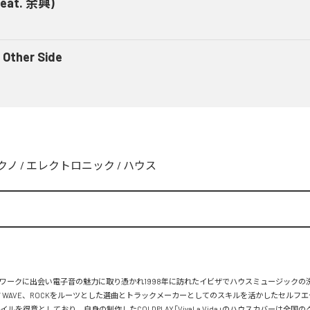
(feat. 余興)
 Other Side
クノ
/
エレクトロニック
/
ハウス
トワークに出会い電子音の魅力に取り憑かれ1998年に訪れたイビザでハウスミュージックの
W WAVE、ROCKをルーツとした選曲とトラックメーカーとしてのスキルを活かしたセルフ
イルを得意としており、自身の制作したCOLDPLAY「VivaLa Vida」のハウスカバーは全国