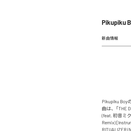
Pikupik
新曲情報
Pikupiku
曲は、「THE DER
(feat. 初音ミク)
Remix) [Instr
RITUALIZER (