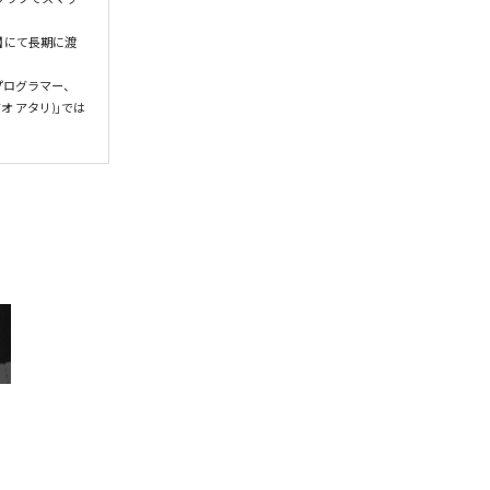
at】にて長期に渡
、プログラマー、
オ アタリ)」では