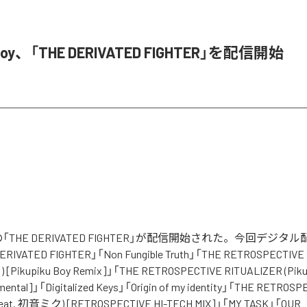
u Boy、「THE DERIVATED FIGHTER」を配信開始
 Boyの「THE DERIVATED FIGHTER」が配信開始された。今回デジ
IVATED FIGHTER」「Non Fungible Truth」「THE RETROSPECTIVE 
 [Pikupiku Boy Remix]」「THE RETROSPECTIVE RITUALIZER (Piku
umental]」「Digitalized Keys」「Origin of my identity」「THE RETROS
feat. 初音ミク) [RETROSPECTIVE HI-TECH MIX]」「MY TASK」「OUR