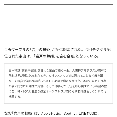
星野マーブルの「岩戸の舞姫」が配信開始された。今回デジタル配
信された楽曲は、「岩戸の舞姫」を含む全1曲となっている。
日本神話「天岩戸伝説」を壮大な楽曲で描く一曲。太陽神アマテラスが岩戸に
隠れ世界が闇に包まれたとき、女神アメノウズメは恐れることなく舞を踊
り、その姿を笑われながらも決して品格を崩さなかった。愚かに見える行為
の裏に隠された知性と覚悟、そして「笑い」が「光」を呼び戻すという神話の教
えを、琴・尺八と壮麗な弦楽オーケストラが織りなす和洋融合サウンドで再
構築する。
なお「
岩戸の舞姫
」は、
Apple Music
、
Spotify
、
LINE MUSIC
、