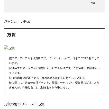
万賀
ジャンル：
J-Pop
万賀
彼のアーティスト名は万賀です。メンバーは一人で、日本でDTMで制作して
います。

彼は学生の頃サックスに挑戦しましたが息が続かず、その後はDTM制作をし
ています。

彼は映画音楽が好きです。japanese popを主に制作しています。

彼に関して、過去の出演イベント、共演アーティスト、受賞歴などは、あり
ませんが、今後とも、心に残る曲を制作予定です。
万賀
の他のリリース：
万賀