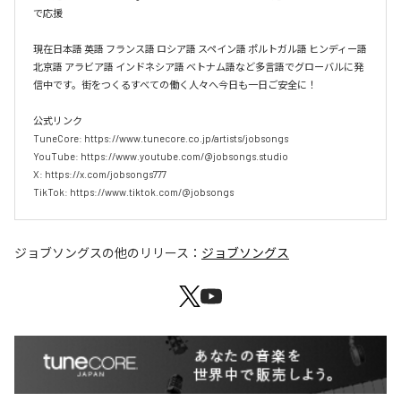
で応援

現在日本語 英語 フランス語 ロシア語 スペイン語 ポルトガル語 ヒンディー語 
北京語 アラビア語 インドネシア語 ベトナム語など多言語でグローバルに発
信中です。街をつくるすべての働く人々へ今日も一日ご安全に！

公式リンク

TuneCore: https://www.tunecore.co.jp/artists/jobsongs

YouTube: https://www.youtube.com/@jobsongs.studio

X: https://x.com/jobsongs777

TikTok: https://www.tiktok.com/@jobsongs
ジョブソングス
の他のリリース：
ジョブソングス