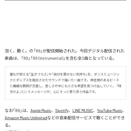
泡く、脆く。の「89」が配信開始された。今回デジタル配信された
楽曲は、「89」「89 (Instrumental)」を含む全2曲となっている。
誰もが抱える「生きづらさ」や「自分を愛せない気持ち」を、ダンスミュージッ
クとポップスを融合させたサウンドで描いた一曲です。 疾走感のあるビート
と繊細な歌詞が交差し、苦しさの中にも小さな希望を見つけ出していく。 「味
方だよ」というメッセージが、心にそっと寄り添う作品です。
なお「
89
」は、
Apple Music
、
Spotify
、
LINE MUSIC
、
YouTube Music
、
Amazon Music Unlimited
などの音楽配信サービスで聴くことができ
る。