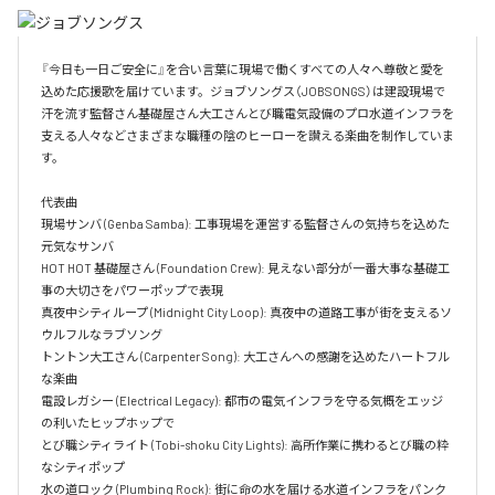
『今日も一日ご安全に』を合い言葉に現場で働くすべての人々へ尊敬と愛を
込めた応援歌を届けています。ジョブソングス（JOBSONGS）は建設現場で
汗を流す監督さん基礎屋さん大工さんとび職電気設備のプロ水道インフラを
支える人々などさまざまな職種の陰のヒーローを讃える楽曲を制作していま
す。

代表曲  

現場サンバ (Genba Samba): 工事現場を運営する監督さんの気持ちを込めた
元気なサンバ  

HOT HOT 基礎屋さん (Foundation Crew): 見えない部分が一番大事な基礎工
事の大切さをパワーポップで表現  

真夜中シティループ (Midnight City Loop): 真夜中の道路工事が街を支えるソ
ウルフルなラブソング  

トントン大工さん (Carpenter Song): 大工さんへの感謝を込めたハートフル
な楽曲  

電設レガシー (Electrical Legacy): 都市の電気インフラを守る気概をエッジ
の利いたヒップホップで  

とび職シティライト (Tobi-shoku City Lights): 高所作業に携わるとび職の粋
なシティポップ  

水の道ロック (Plumbing Rock): 街に命の水を届ける水道インフラをパンク