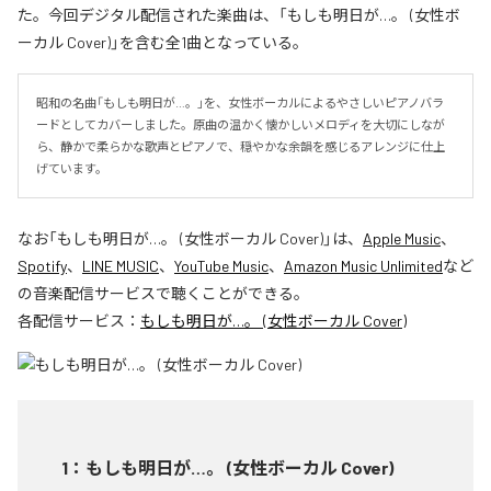
た。今回デジタル配信された楽曲は、「もしも明日が…。 (女性ボ
ーカル Cover)」を含む全1曲となっている。
昭和の名曲「もしも明日が…。」を、女性ボーカルによるやさしいピアノバラ
ードとしてカバーしました。原曲の温かく懐かしいメロディを大切にしなが
ら、静かで柔らかな歌声とピアノで、穏やかな余韻を感じるアレンジに仕上
げています。
なお「
もしも明日が…。 (女性ボーカル Cover)
」は、
Apple Music
、
Spotify
、
LINE MUSIC
、
YouTube Music
、
Amazon Music Unlimited
など
の音楽配信サービスで聴くことができる。
各配信サービス：
もしも明日が…。 (女性ボーカル Cover)
1
：
もしも明日が…。 (女性ボーカル Cover)