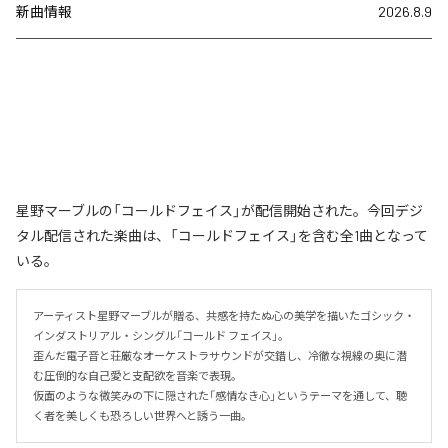
新曲情報
2026.8.9
星野マーブルの「コールドフェイス」が配信開始された。今回デジ
タル配信された楽曲は、「コールドフェイス」を含む全1曲となって
いる。
アーティスト星野マーブルが贈る、共感を持たぬ心の美学を描いたゴシック・
インダストリアル・シングル「コールド フェイス」。

歪んだ電子音と荘厳なオーケストラサウンドが交錯し、冷徹な視線の奥に潜
む圧倒的な自己愛と支配欲を音楽で表現。

仮面のような微笑みの下に隠された「感情なき心」というテーマを通して、聴
く者を美しくも恐ろしい世界へと誘う一曲。