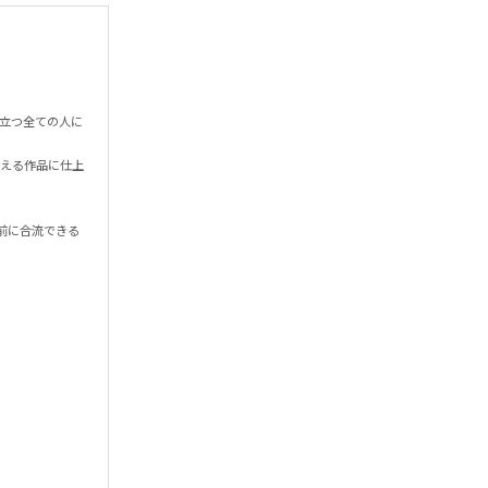
nerに立つ全ての人に
を添える作品に仕上
前に合流できる