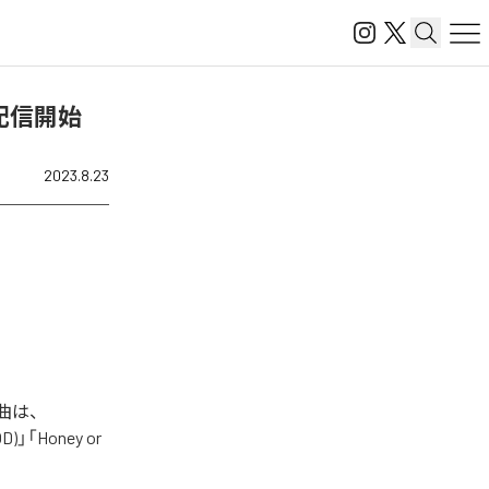
」を配信開始
2023.8.23
楽曲は、
)」「Honey or