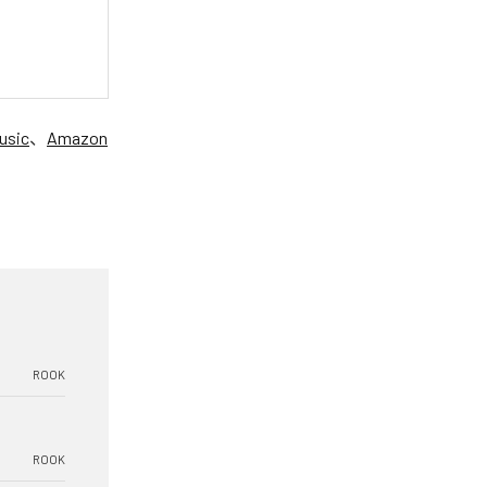
usic
、
Amazon
ROOK
ROOK