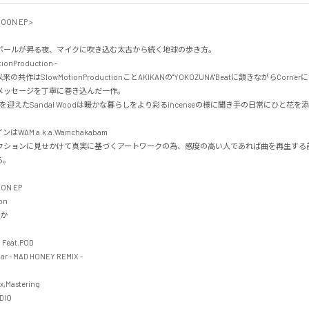
ON EP >

ボールが昇る夜、マイクに吹き込む太古から続く地球の歩き方。

onProduction -

P以来の共作はSlowMotionProductionことAKIKANの"YOKOZUNA"Beatに頷きながらCor
ッセージを丁寧に巻き込んだ一作。

にPODを迎えたSandal Woodは暖かな暮らしをより彩るincenseの様に聞き手の日常にひと花
AM a.k.a.Wamchakabam

クションに見せかけて真実に基づくアートワークの為、感度の高い人であれば曲を再生する


N EP

n



Feat.POD

r - MAD HONEY REMIX -

,Mastering

O
