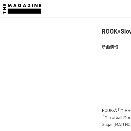
ROOK×Sl
新曲情報
ROOKの「M
「Mirrorbal
Sugar (MA