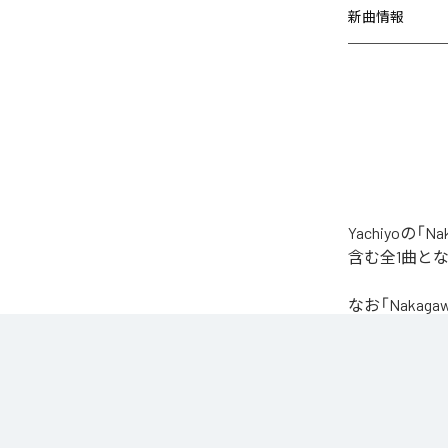
新曲情報
Yachiyoの
含む全1曲と
なお「
Nakaga
Unlimited
など
各配信サービ