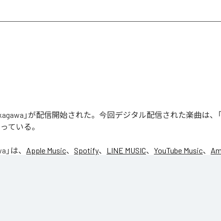
「Nakagawa」が配信開始された。今回デジタル配信された楽曲は、「N
なっている。
wa
」は、
Apple Music
、
Spotify
、
LINE MUSIC
、
YouTube Music
、
Am
の音楽配信サービスで聴くことができる。
ス：
Nakagawa