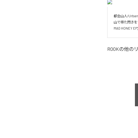
都会山人/Urban_
山で得た閃きを
MAD HONEY
ROOK
の他の