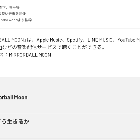
下、皆平等

良い未来を想像"

ndal Woodより抜粋 -
BALL MOON
」は、
Apple Music
、
Spotify
、
LINE MUSIC
、
YouTube M
d
などの音楽配信サービスで聴くことができる。
ス：
MIRRORBALL MOON
orball Moon
どう生きるか