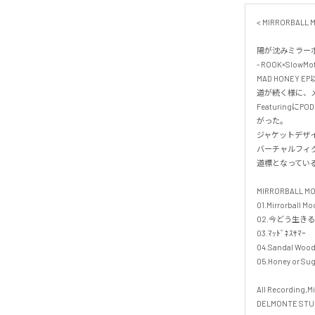
< MIRRORBALL MO
陽が沈みミラー
- ROOK×SlowMoti
MAD HONEY E
道が続く様に、メ
Featuring
がった。

ジャケットデザインはW
バーチャルフィ
道標となっている。
MIRRORBALL MOO
01.Mirrorball Moo
02.今どう生きるか
03.ﾏｯﾄﾞﾈｽｻﾏｰ

04.Sandal Wood 
05.Honey or Suga
All Recording,Mix
DELMONTE STUDI