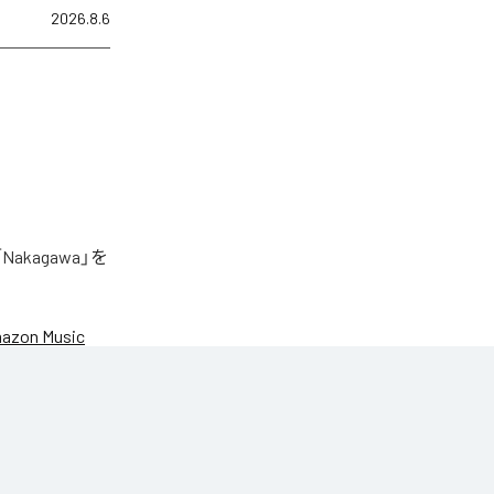
2026.8.6
akagawa」を
azon Music