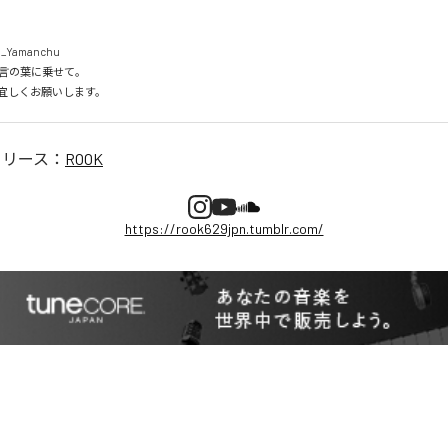
Yamanchu

言の葉に乗せて。

 EP宜しくお願いします。
リリース：
ROOK
https://rook629jpn.tumblr.com/