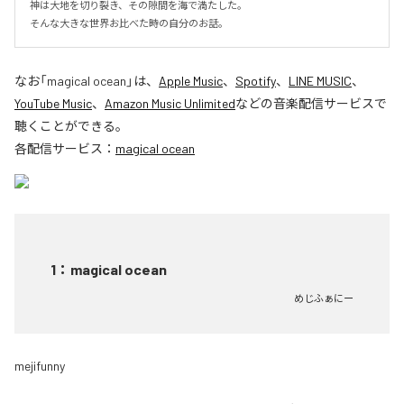
神は大地を切り裂き、その隙間を海で満たした。

そんな大きな世界お比べた時の自分のお話。
なお「
magical ocean
」は、
Apple Music
、
Spotify
、
LINE MUSIC
、
YouTube Music
、
Amazon Music Unlimited
などの音楽配信サービスで
聴くことができる。
各配信サービス：
magical ocean
1
：
magical ocean
めじふぁにー
mejifunny