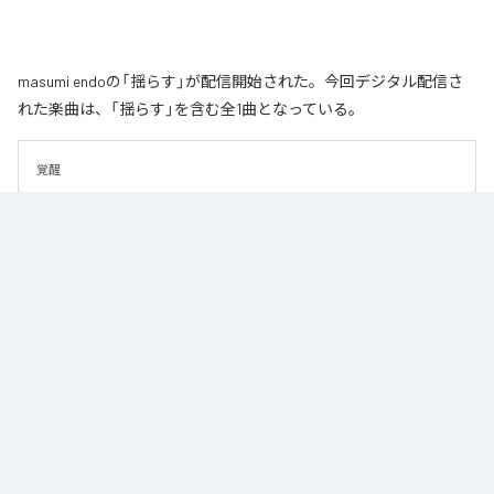
masumi endoの「揺らす」が配信開始された。今回デジタル配信さ
れた楽曲は、「揺らす」を含む全1曲となっている。
覚醒
なお「
揺らす
」は、
Apple Music
、
Spotify
、
LINE MUSIC
、
YouTube
Music
、
Amazon Music Unlimited
などの音楽配信サービスで聴くこと
ができる。
各配信サービス：
揺らす
1
：
揺らす