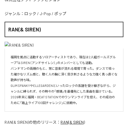
ジャンル：
ロック
/
J-Pop
/
ポップ
RAN(& SIREN)
福岡を拠点に活動するソロアーティストであり、現在は2人組ガールズグル
ープ「& SIREN（アンドサイレン）」のメンバーとしても活動。

バンドマンの両親のもと、常に音楽が流れる環境で育った。ダンスで培っ
た確かなリズム感と、聴く人の胸に深く突き刺さるような力強く真っ直ぐな
歌声が持ち味。

GLIM SPANKYやELLEGARDENといったロックの系譜を受け継ぎながら、ジ
ャンルに縛られず、その時々の「感情」を最優先にした楽曲を届けている。

2026年末に福岡・BEAT STATIONでのワンマンライブを控え、その成功の
ために「路上ライブ100回チャレンジ」に挑戦中。
RAN(& SIREN)
の他のリリース：
RAN(& SIREN)