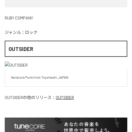
RUBY COMPANY
ジャンル：
ロック
OUTSIDER
Hardcore Punk from Toyohashi, JAPAN
OUTSIDER
の他のリリース：
OUTSIDER