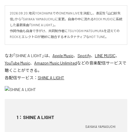
2026.09.20.地元YOKOHAMAでのONEMAN LIVEを決起し、表記を「山口紗矢
佳」から「SAYAKA YAMAGUCHI」に変更。自身の中に流れるROCK MUSICに系統
した最新楽曲「SHINE A LIGHT」。

作詞作曲も自身で手がけ、共同制作者にTSUYOSHI MATSUMURAを迎えての
ROCKとエレクトロが絶妙に融合するオルタナティブなHOT TUNE。
なお「
SHINE A LIGHT
」は、
Apple Music
、
Spotify
、
LINE MUSIC
、
YouTube Music
、
Amazon Music Unlimited
などの音楽配信サービスで
聴くことができる。
各配信サービス：
SHINE A LIGHT
1
：
SHINE A LIGHT
SAYAKA YAMAGUCHI