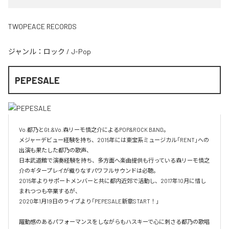
TWOPEACE RECORDS
ジャンル：
ロック
/
J-Pop
PEPESALE
Vo.都乃とGt.&Vo.森リーモ慎之介によるPOP&ROCK BAND。

メジャーデビュー経験を持ち、2015年には東宝系ミュージカル「RENT」への
出演も果たした都乃の歌声、

日本武道館で演奏経験を持ち、多方面へ楽曲提供も行っている森リーモ慎之
介のギタープレイが織りなすパワフルサウンドは必聴。

2015年よりサポートメンバーと共に都内近郊で活動し、2017年10月に惜し
まれつつも卒業するが、

2020年1月19日のライブより「PEPESALE新章START！」

躍動感のあるパフォーマンスをしながらもハスキーで心に刺さる都乃の歌唱