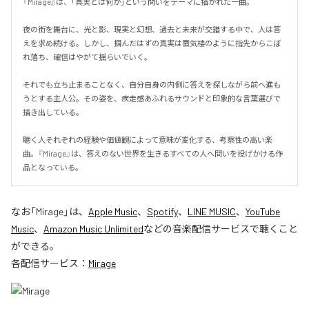
『Mirage』は、「真実とは何か」という問いをテーマに描かれた一曲。

夜の街を舞台に、光と影、現実と幻想、過去と未来が交錯する中で、人は答
えを求め続ける。しかし、掴んだはずの真実は蜃気楼のように指先からこぼ
れ落ち、確信はやがて揺らいでいく。

それでも立ち止まることなく、自分自身の内側に答えを探しながら前へ進も
うとする主人公。その姿を、疾走感あふれるサウンドと印象的な言葉選びで
描き出している。

聴く人それぞれの経験や価値観によって意味が変化する、考察性の高い楽
曲。『Mirage』は、答えのない世界を生きるすべての人へ問いを投げかける作
品となっている。
なお「
Mirage
」は、
Apple Music
、
Spotify
、
LINE MUSIC
、
YouTube
Music
、
Amazon Music Unlimited
などの音楽配信サービスで聴くこと
ができる。
各配信サービス：
Mirage