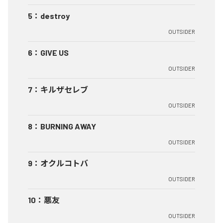
5
：
destroy
OUTSIDER
6
：
GIVE US
OUTSIDER
7
：
キルザセレブ
OUTSIDER
8
：
BURNING AWAY
OUTSIDER
9
：
オクルコトバ
OUTSIDER
10
：
悪友
OUTSIDER