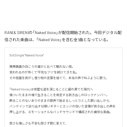
RAN(& SIREN)の「Naked Voice」が配信開始された。今回デジタル配
信された楽曲は、「Naked Voice」を含む全1曲となっている。
3rd Single "Naked Voice"

携帯画面の向こうの誰かと比べて眠れない夜。

笑われるのが怖くて"平気なフリ"を続けてきた私。

その仮面を剥がし借り物の言葉を捨てて、本当の声で叫ぶように歌う。

「Naked Voice」は完璧な姿を演じることに疲れ果てた現代へ

傷ついたままの魂で生きることを肯定する剥き出しのロックナンバー。

飾ることのないありのままの歌声で始まるしっとりとした歌い出しから、

バンドインで迫り出す分厚いギターとエッジの効いた音像が剥き出しの声を
押し上げる、エモーショナルなバンドサウンドで構成された痛快な楽曲。

弱さも悔しさも不安も隠さず歌に変えて、
