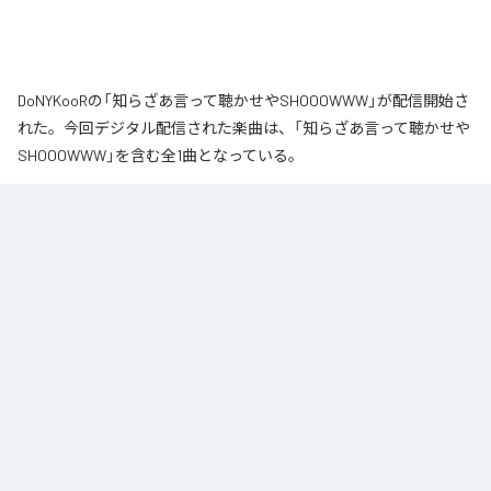
DoNYKooRの「知らざあ言って聴かせやSHOOOWWW」が配信開始さ
れた。今回デジタル配信された楽曲は、「知らざあ言って聴かせや
SHOOOWWW」を含む全1曲となっている。
なお「
知らざあ言って聴かせやSHOOOWWW
」は、
Apple Music
、
Spotify
、
LINE MUSIC
、
YouTube Music
、
Amazon Music Unlimited
など
の音楽配信サービスで聴くことができる。
各配信サービス：
知らざあ言って聴かせやSHOOOWWW
1
：
知らざあ言って聴かせやSHOOOWWW
DoNYKooR