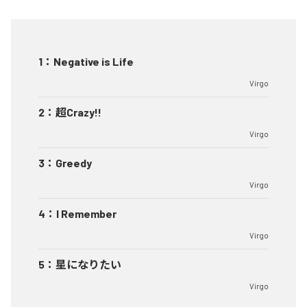
1
：
Negative is Life
Virgo
2
：
超Crazy!!
Virgo
3
：
Greedy
Virgo
4
：
I Remember
Virgo
5
：
星になりたい
Virgo