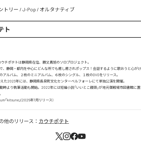
ントリー
/
J-Pop
/
オルタナティブ
テト
。カウチポテトは静岡県在住、勝又勇旭のソロプロジェクト。

で、静岡・都内を中心にどんな所でも癒し癒されポップス！会話するように歌おうと心がけ
のアルバム、２枚のミニアルバム、６枚のシングル、１枚のDVDをリリース。

迎えた2023年には、静岡県長泉町文化センターベルフォーレにて単独公演を開催。

動時より執筆活動も開始。2022年には短編小説「いいとこ饅頭」が地元御殿場市図書館に


um「kitsune」(2025年7月リリース)
の他のリリース：
カウチポテト