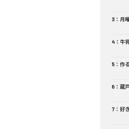
3
：
月
4
：
牛
5
：
作る
6
：
蔵
7
：
好