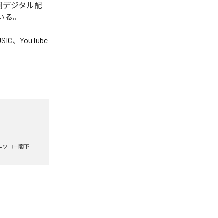
今回デジタル配
ている。
USIC
、
YouTube
。
ニッコー閣下