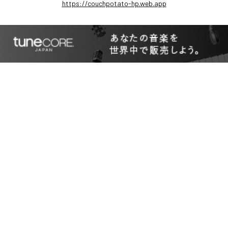
https://couchpotato-hp.web.app