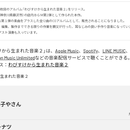
枚目のアルバム『わびすけから生まれた音楽２』をリリース。

神奈川県藤沢市）の店内ＢＧＭ第2弾として作られた本作。

第１弾の楽曲をプラスした全12曲のCDアルバムとして、販売されることになりました。

、編集、製作までできる限りの作業を勝又が行った、耳なじみの良い手作り音楽になってい
ゲスト演奏も入っています。
けから生まれた音楽２
」は、
Apple Music
、
Spotify
、
LINE MUSIC
 Music Unlimited
などの音楽配信サービスで聴くことができる
ス：
わびすけから生まれた音楽２
菓子やさん
ーナツ