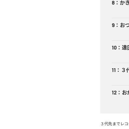
8
：
か
9
：
お
10
：
遠
11
：
３
12
：
お
３代先までレコ