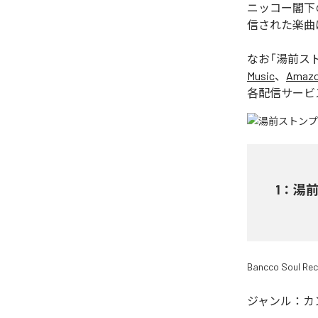
ニッコー閣下の
信された楽曲は、
なお「
湯前ストン
Music
、
Amazon
各配信サービ
1
：
湯前ス
Bancco Soul Re
ジャンル：
カ