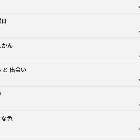
曜日
乳かん
 と 出会い
戸
きな色