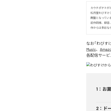
カウチポテトが3
松月堂わびすけ（
廃盤となっている
前作同様、録音
作からは多彩な
なお「
わびす
Music
、
Amazon
各配信サービ
1
：
お
2
：
ド