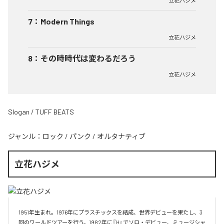
立花ハジメ
7
：
Modern Things
立花ハジメ
8
：
その時時代は変わるだろう
立花ハジメ
Slogan / TUFF BEATS
ジャンル：
ロック
/
パンク
/
オルタナティブ
立花ハジメ
1951年生まれ。1976年にプラスチックスを結成、世界デビューを果たし、3
回のワールドツアーを行う。1982年に『H』でソロ・デビュー、ミュージシャ