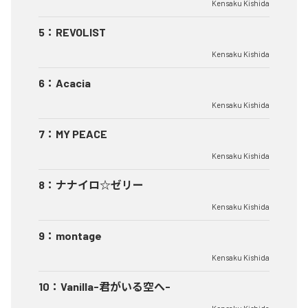
Kensaku Kishida
5
：
REVOLIST
Kensaku Kishida
6
：
Acacia
Kensaku Kishida
7
：
MY PEACE
Kensaku Kishida
8
：
ナナイロ☆ゼリー
Kensaku Kishida
9
：
montage
Kensaku Kishida
10
：
Vanilla-君がいる空へ-