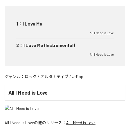
1
：
I Love Me
All I Need is Love
2
：
I Love Me (Instrumental)
All I Need is Love
ジャンル：
ロック
/
オルタナティブ
/
J-Pop
All I Need is Love
All I Need is Love
の他のリリース：
All I Need is Love