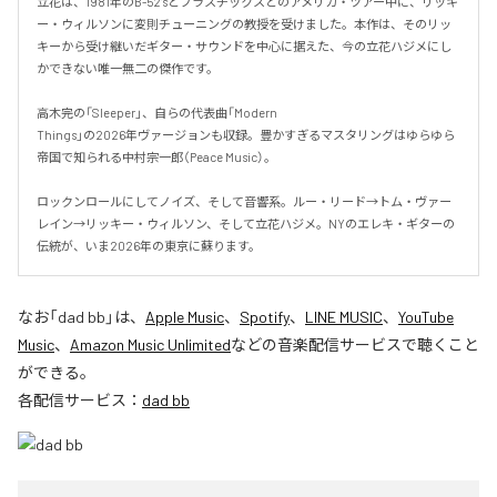
立花は、1981年のB-52'sとプラスチックスとのアメリカ・ツアー中に、リッキ
ー・ウィルソンに変則チューニングの教授を受けました。本作は、そのリッ
キーから受け継いだギター・サウンドを中心に据えた、今の立花ハジメにし
かできない唯一無二の傑作です。

高木完の「Sleeper」、自らの代表曲「Modern

Things」の2026年ヴァージョンも収録。豊かすぎるマスタリングはゆらゆら
帝国で知られる中村宗一郎（Peace Music）。

ロックンロールにしてノイズ、そして音響系。ルー・リード→トム・ヴァー
レイン→リッキー・ウィルソン、そして立花ハジメ。NYのエレキ・ギターの
伝統が、いま2026年の東京に蘇ります。
なお「
dad bb
」は、
Apple Music
、
Spotify
、
LINE MUSIC
、
YouTube
Music
、
Amazon Music Unlimited
などの音楽配信サービスで聴くこと
ができる。
各配信サービス：
dad bb