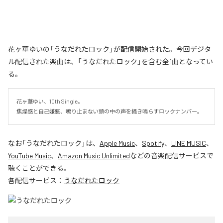
花ヶ華ゆいの「うなだれたロック」が配信開始された。今回デジタ
ル配信された楽曲は、「うなだれたロック」を含む全1曲となってい
る。
花ヶ華ゆい、10th Single。

焦燥感と自己嫌悪、鳴り止まない頭の中の声を掻き鳴らすロックナンバー。
なお「
うなだれたロック
」は、
Apple Music
、
Spotify
、
LINE MUSIC
、
YouTube Music
、
Amazon Music Unlimited
などの音楽配信サービスで
聴くことができる。
各配信サービス：
うなだれたロック