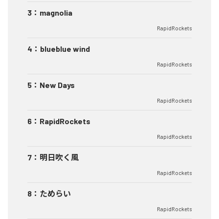
3
：
magnolia
RapidRockets
4
：
blueblue wind
RapidRockets
5
：
New Days
RapidRockets
6
：
RapidRockets
RapidRockets
7
：
明日吹く風
RapidRockets
8
：
ためらい
RapidRockets