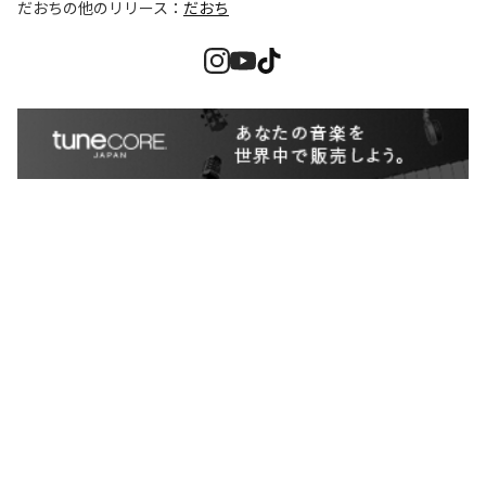
だおち
の他のリリース：
だおち