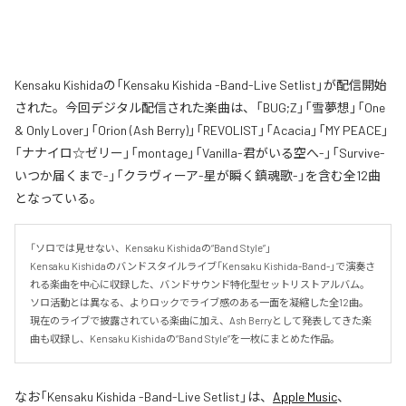
Kensaku Kishidaの「Kensaku Kishida -Band-Live Setlist」が配信開始
された。今回デジタル配信された楽曲は、「BUG;Z」「雪夢想」「One
& Only Lover」「Orion (Ash Berry)」「REVOLIST」「Acacia」「MY PEACE」
「ナナイロ☆ゼリー」「montage」「Vanilla-君がいる空へ-」「Survive-
いつか届くまで-」「クラヴィーア-星が瞬く鎮魂歌-」を含む全12曲
となっている。
「ソロでは見せない、Kensaku Kishidaの“Band Style”」

Kensaku Kishidaのバンドスタイルライブ「Kensaku Kishida-Band-」で演奏さ
れる楽曲を中心に収録した、バンドサウンド特化型セットリストアルバム。

ソロ活動とは異なる、よりロックでライブ感のある一面を凝縮した全12曲。

現在のライブで披露されている楽曲に加え、Ash Berryとして発表してきた楽
曲も収録し、Kensaku Kishidaの“Band Style”を一枚にまとめた作品。
なお「
Kensaku Kishida -Band-Live Setlist
」は、
Apple Music
、