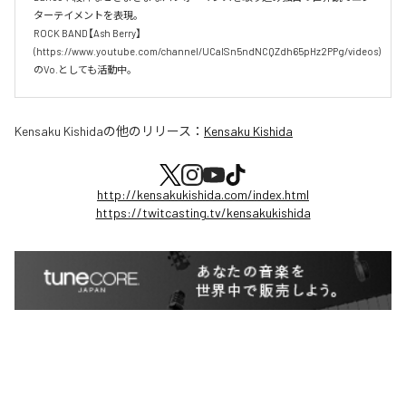
ターテイメントを表現。

ROCK BAND【Ash Berry】

(https://www.youtube.com/channel/UCaISn5ndNCQZdh65pHz2PPg/videos)
のVo.としても活動中。
Kensaku Kishida
の他のリリース：
Kensaku Kishida
http://kensakukishida.com/index.html
https://twitcasting.tv/kensakukishida