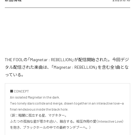
THE FOOLの「Magnetar : REBELLION」が配信開始された。今回デジ
タル配信された楽曲は、「Magnetar : REBELLION」を含む全1曲とな
っている。
■ CONCEPT

An isolated Magnetar in the dark.

Two lonely stars collide and merge, drawn together in an interactive love—a 
final rendezvous inside the black hole.

（訳：暗闇に孤立する星、マグネター。

ふたつの孤独な星が惹かれ合い、融合する。相互作用の愛（Interactive Love）
を抱き、ブラックホールの中での最終ランデブーへ。）