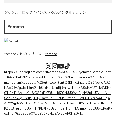
ジャンル：
ロック
/
インストゥルメンタル
/
ラテン
Yamato
Yamato
の他のリリース：
Yamato
https://l.instagram.com/?u=https%3A%2F%2Fyamato-official-site
-944520403897.us-west1.run.app%2F%3Futm_source%3Dig%26ut
m_medium%3Dsocial%26utm_content%3Dlink_in_bio%26fbclid%3D
PAcGRvZgJleHRuA2FlbQIxMQBzcnRjBmFwcF9pZA85MzY2MTk3NDMz
OTI0NTkAAadz1a7zGSExFn7BUUH9ZGNJJ0VzcDpMV2pHUZy-HJVJr
5aoRar6OgPS9MQT9Q_aem_d8_Tc6M9lrrhtdCR2qB0HA&e=AUDgA
APMWjj8ZWtG_sDCGZtwPz8BSshhaGsHL6sFdOIMrpxf1-1ep7_llk9mC
KZ8tB1euj_mOO3THFYKkKFyuUz011-DeHT3FPbSYmbPGDC88vEIAaKy
caM1DMGZsSuO5Q7zi09V3FLykz2A-8CAF0MEQFIU