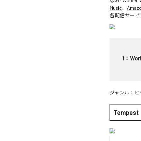
なお「
Worker's
Music
、
Amazon
各配信サービ
1
：
Work
ジャンル：
ヒ
Tempest