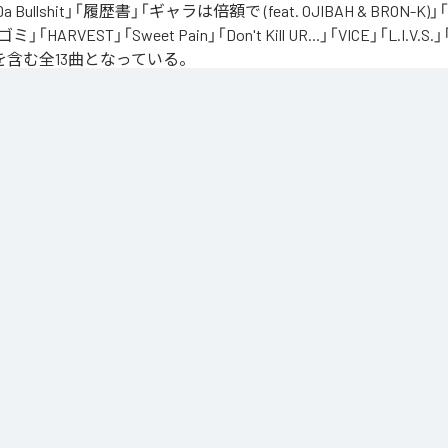
 Da Bullshit」「履歴書」「ギャラは倍額で (feat. OJIBAH & BRON-K)」「
「ゴミ」「HARVEST」「Sweet Pain」「Don't Kill UR...」「VICE」「L.I
を含む全13曲となっている。
、自分のこれまでの人生と未来を改めて考え直したタイミングに「Life Is Very Short」
の「L.I.V.S.」はLife Is Very Shortの頭文字を取ったものである。今作は本来、NORIK
だった作品であり、予定より早く出所が叶った為、お蔵入りになりそうだったが聴きたいと
リースが決定したキャリア12枚目のアルバムとなってる。
」は、
Apple Music
、
Spotify
、
LINE MUSIC
、
YouTube Music
、
Amazo
の音楽配信サービスで聴くことができる。
ス：
L.I.V.S.
er's Excuse