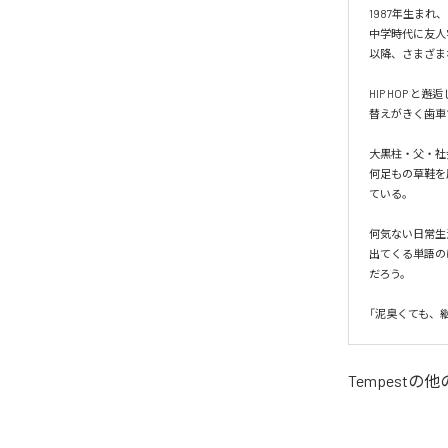
1987年生まれ
中学時代に友人宅
以降、さまざま
HIP HOP 
替えがきく歯車
大黒柱・父・社
何足もの草鞋を
ている。

何気ない日常生
出てくる単語の
だろう。

「泥臭くても、継
Tempest
の他