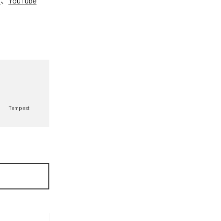
C
、
YouTube
。
Tempest