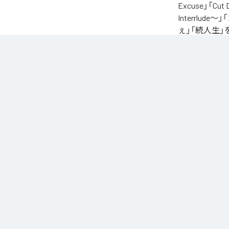
Excuse」「Cut
Interrlude～」
ぇ」「続人生」
自身が難病に罹患し
たアルバム。タイトル
ースされる予定
に応える形でリ
なお「
L.I.V.S.
Unlimited
など
各配信サービ
1
：
Sinn