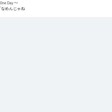
One Day ～
.V.S.」「なめんじゃね
をテーマに制作され
IYOが収監中にリリ
言うファンの声
n Music