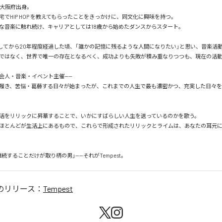
、大阪府出身。

でHIP HOP を教えてもらったことをきっかけに、同文化に興味を持つ。

な音楽に触れ続け、キャリアとしては18歳から始めたダンスからスタート。

と邂逅してから20年程度経過した頃、「誰かの記憶に残るような人間になりたい」と思い、音楽活動
ではなく、世界で唯一の存在となるべく、成功よりも失敗が積み重なりつつも、現在の活動
会人・音楽・イベント主催——

履き、苦悩・葛藤する日々が始まったが、これまでの人生で最も濃密かつ、充実した日々
活をリリックに昇華することで、いかにすばらしい人生を送っているのかを歌う。

ほとんどが生活上にあるもので、これらで形成されたリリックとライムは、あなたの耳元
続することだけが取り柄の男」——それがTempest。
のリリース：
Tempest