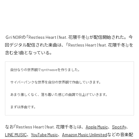
Ｇri NOIRの「Restless Heart (feat. 花隈千冬)」が配信開始された。今
回デジタル配信された楽曲は、「Restless Heart (feat. 花隈千冬)」を
含む全1曲となっている。
自分なりの世界観でsynthwaveを作りました。

サイバーパンクな世界を自分の世界観で作曲していきます。

あまり激しくなく、落ち着いた感じの曲調で仕上げていきます。

まずは序曲です。
なお「
Restless Heart (feat. 花隈千冬)
」は、
Apple Music
、
Spotify
、
LINE MUSIC
、
YouTube Music
、
Amazon Music Unlimited
などの音楽配