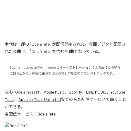
木代俊一郎の「Ode à l’été」が配信開始された。今回デジタル配信さ
れた楽曲は、「Ode à l’été」を含む全1曲となっている。
Buchla music easelやminimoogとオーケストレーションによる反復から徐々
に盛り上がり、終盤に絶頂を迎えるボレロ形式のラウンジトラックです。
なお「
Ode à l’été
」は、
Apple Music
、
Spotify
、
LINE MUSIC
、
YouTube
Music
、
Amazon Music Unlimited
などの音楽配信サービスで聴くこと
ができる。
各配信サービス：
Ode à l’été