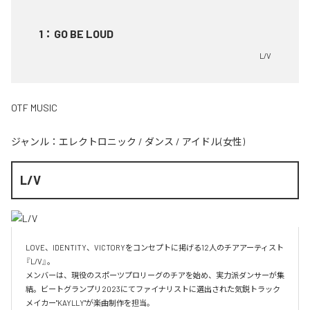
1
：
GO BE LOUD
L/V
OTF MUSIC
ジャンル：
エレクトロニック
/
ダンス
/
アイドル(女性)
L/V
LOVE、IDENTITY、VICTORYをコンセプトに掲げる12人のチアアーティスト
『L/V』。

メンバーは、現役のスポーツプロリーグのチアを始め、実力派ダンサーが集
結。ビートグランプリ2023にてファイナリストに選出された気鋭トラック
メイカー"KAYLLY"が楽曲制作を担当。