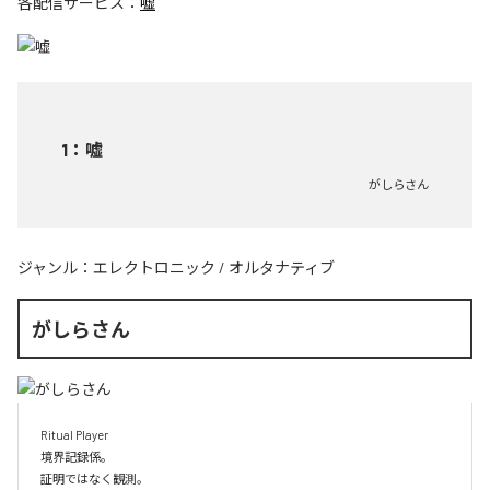
各配信サービス：
嘘
1
：
嘘
がしらさん
ジャンル：
エレクトロニック
/
オルタナティブ
がしらさん
Ritual Player

境界記録係。

証明ではなく観測。
