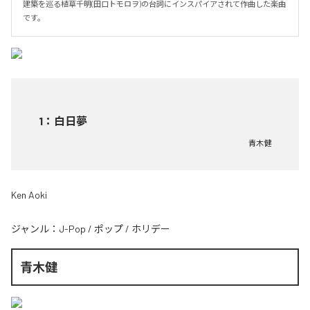
建築を巡る植草千明(田口トモロヲ)の台詞にインスパイアされて作曲した楽曲
です。
1
：
白日夢
青木健
Ken Aoki
ジャンル：
J-Pop
/
ポップ
/
ホリデー
青木健