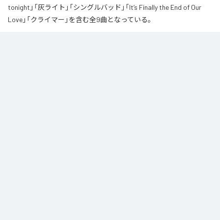
tonight」「灰ライト」「シングルバッド」「It’s Finally the End of Our
Love」「クライマー」を含む全9曲となっている。
なお「
∞
」は、
Apple Music
、
Spotify
、
LINE MUSIC
、
YouTube Music
、
Amazon Music Unlimited
などの音楽配信サービスで聴くことができ
る。
各配信サービス：
∞
1
：
AI
高瀬統也
2
：
Say you love me
高瀬統也
3
：
いつ言う？