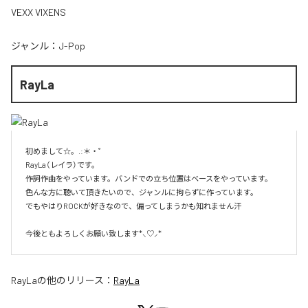
VEXX VIXENS
ジャンル：
J-Pop
RayLa
初めまして☆。.:＊・゜

RayLa（レイラ）です。

作詞作曲をやっています。バンドでの立ち位置はベースをやっています。

色んな方に聴いて頂きたいので、ジャンルに拘らずに作っています。

でもやはりROCKが好きなので、偏ってしまうかも知れません汗

今後ともよろしくお願い致します*⸜♡⸝*
RayLa
の他のリリース：
RayLa