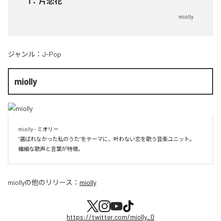
1
：
片恋花
miolly
ジャンル：
J-Pop
miolly
miolly - ミオリー

”選ばれなかった私のうた”をテーマに、叶わない恋を歌う音楽ユニット。

miolly
の他のリリース：
miolly
https://twitter.com/miolly_0