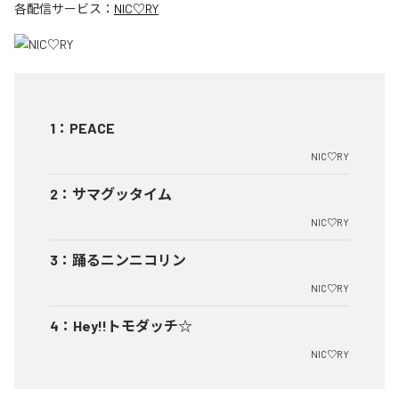
各配信サービス：
NIC♡RY
1
：
PEACE
NIC♡RY
2
：
サマグッタイム
NIC♡RY
3
：
踊るニンニコリン
NIC♡RY
4
：
Hey!!トモダッチ☆
NIC♡RY