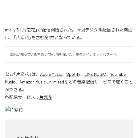
miollyの「片恋花」が配信開始された。今回デジタル配信された楽曲
は、「片恋花」を含む全1曲となっている。
誰もが知っている"片想い”の心情を描いた、夏のダイナミックバラード。
なお「
片恋花
」は、
Apple Music
、
Spotify
、
LINE MUSIC
、
YouTube
Music
、
Amazon Music Unlimited
などの音楽配信サービスで聴くこと
ができる。
各配信サービス：
片恋花