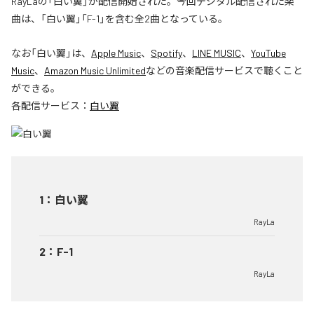
RayLaの「白い翼」が配信開始された。今回デジタル配信された楽
曲は、「白い翼」「F-1」を含む全2曲となっている。
なお「
白い翼
」は、
Apple Music
、
Spotify
、
LINE MUSIC
、
YouTube
Music
、
Amazon Music Unlimited
などの音楽配信サービスで聴くこと
ができる。
各配信サービス：
白い翼
1
：
白い翼
RayLa
2
：
F-1
RayLa