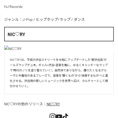
HJ Records
ジャンル：
J-Pop
/
ヒップホップ/ラップ
/
ダンス
NIC♡RY
NIC♡RYは、平成の渋谷ストリートを令和にアップデートした“新渋谷系”ガ
ールズラップデュオ。ギャル×渋谷×音楽を軸に、ゆるくキャッチーなラップ
で“時代のノリを塗り替えていく”。自然体でありながら、踊りたくなるグル
ーヴと中毒性のあるフレーズで、音楽を“聴くもの”から“体感するもの”へと進
化させる。渋谷発の新しいミュージックを世界へ広げ、カルチャーとして根
付かせていく。
NIC♡RY
の他のリリース：
NIC♡RY