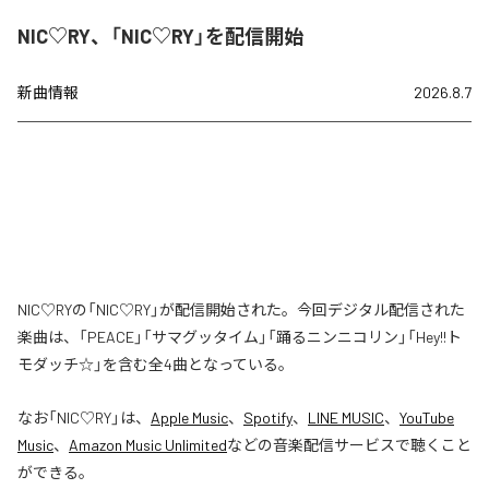
NIC♡RY、「NIC♡RY」を配信開始
新曲情報
2026.8.7
NIC♡RYの「NIC♡RY」が配信開始された。今回デジタル配信された
楽曲は、「PEACE」「サマグッタイム」「踊るニンニコリン」「Hey!!ト
モダッチ☆」を含む全4曲となっている。
なお「
NIC♡RY
」は、
Apple Music
、
Spotify
、
LINE MUSIC
、
YouTube
Music
、
Amazon Music Unlimited
などの音楽配信サービスで聴くこと
ができる。