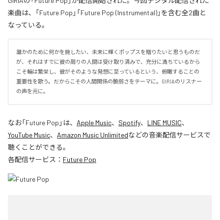
GIRIAの「Future Pop」が配信開始された。今回デジタル配信された
楽曲は、「Future Pop」「Future Pop (Instrumental)」を含む全2曲と
なっている。
誰かのために何かを施したい、未来に輝くポップスを贈りたいと思うものだ
が、それはすでに彼の周りの人間は受け取り済みで、充分に満ちているから
こそ輪は繁栄し、彼がそのような発想に至っているという、俯瞰することの
重要性を歌う。だからこその人間関係の脆弱さをテーマに。GIRIAのリスナー
の声を元に。
なお「
Future Pop
」は、
Apple Music
、
Spotify
、
LINE MUSIC
、
YouTube Music
、
Amazon Music Unlimited
などの音楽配信サービスで
聴くことができる。
各配信サービス：
Future Pop