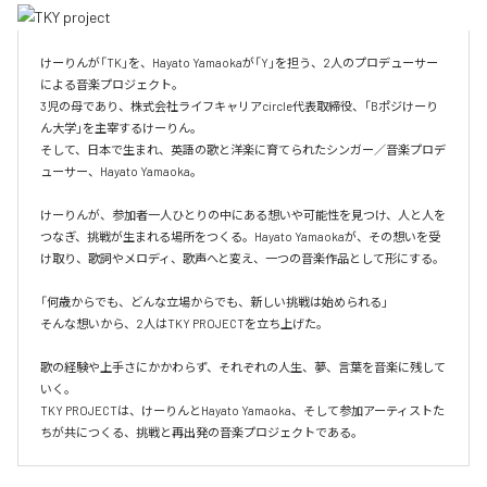
けーりんが「TK」を、Hayato Yamaokaが「Y」を担う、2人のプロデューサー
による音楽プロジェクト。

3児の母であり、株式会社ライフキャリアcircle代表取締役、「Bポジけーり
ん大学」を主宰するけーりん。

そして、日本で生まれ、英語の歌と洋楽に育てられたシンガー／音楽プロデ
ューサー、Hayato Yamaoka。

けーりんが、参加者一人ひとりの中にある想いや可能性を見つけ、人と人を
つなぎ、挑戦が生まれる場所をつくる。Hayato Yamaokaが、その想いを受
け取り、歌詞やメロディ、歌声へと変え、一つの音楽作品として形にする。

「何歳からでも、どんな立場からでも、新しい挑戦は始められる」

そんな想いから、2人はTKY PROJECTを立ち上げた。

歌の経験や上手さにかかわらず、それぞれの人生、夢、言葉を音楽に残して
いく。

TKY PROJECTは、けーりんとHayato Yamaoka、そして参加アーティストた
ちが共につくる、挑戦と再出発の音楽プロジェクトである。