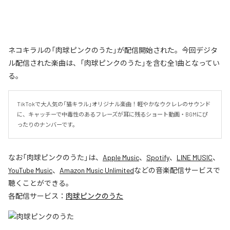
ネコキラルの「肉球ピンクのうた」が配信開始された。今回デジタ
ル配信された楽曲は、「肉球ピンクのうた」を含む全1曲となってい
る。
TikTokで大人気の「猫キラル」オリジナル楽曲！軽やかなウクレレのサウンド
に、キャッチーで中毒性のあるフレーズが耳に残るショート動画・BGMにぴ
ったりのナンバーです。
なお「
肉球ピンクのうた
」は、
Apple Music
、
Spotify
、
LINE MUSIC
、
YouTube Music
、
Amazon Music Unlimited
などの音楽配信サービスで
聴くことができる。
各配信サービス：
肉球ピンクのうた