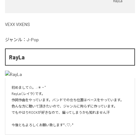
RayLa
VEXX VIXENS
ジャンル：
J-Pop
RayLa
初めまして☆。.:＊・゜

RayLa（レイラ）です。

作詞作曲をやっています。バンドでの立ち位置はベースをやっています。

色んな方に聴いて頂きたいので、ジャンルに拘らずに作っています。

でもやはりROCKが好きなので、偏ってしまうかも知れません汗

今後ともよろしくお願い致します*⸜♡⸝*