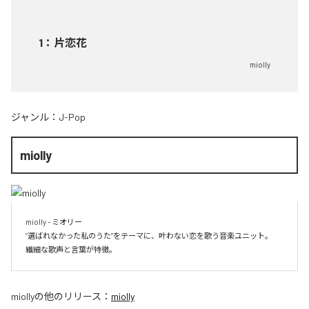
1
：
片恋花
miolly
ジャンル：
J-Pop
miolly
miolly - ミオリー

”選ばれなかった私のうた”をテーマに、叶わない恋を歌う音楽ユニット。

miolly
の他のリリース：
miolly