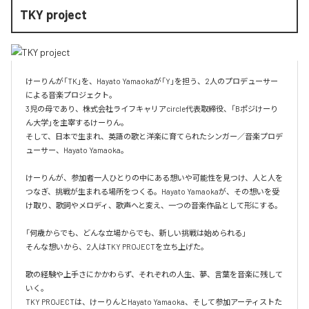
TKY project
けーりんが「TK」を、Hayato Yamaokaが「Y」を担う、2人のプロデューサー
による音楽プロジェクト。

3児の母であり、株式会社ライフキャリアcircle代表取締役、「Bポジけーり
ん大学」を主宰するけーりん。

そして、日本で生まれ、英語の歌と洋楽に育てられたシンガー／音楽プロデ
ューサー、Hayato Yamaoka。

けーりんが、参加者一人ひとりの中にある想いや可能性を見つけ、人と人を
つなぎ、挑戦が生まれる場所をつくる。Hayato Yamaokaが、その想いを受
け取り、歌詞やメロディ、歌声へと変え、一つの音楽作品として形にする。

「何歳からでも、どんな立場からでも、新しい挑戦は始められる」

そんな想いから、2人はTKY PROJECTを立ち上げた。

歌の経験や上手さにかかわらず、それぞれの人生、夢、言葉を音楽に残して
いく。

TKY PROJECTは、けーりんとHayato Yamaoka、そして参加アーティストた