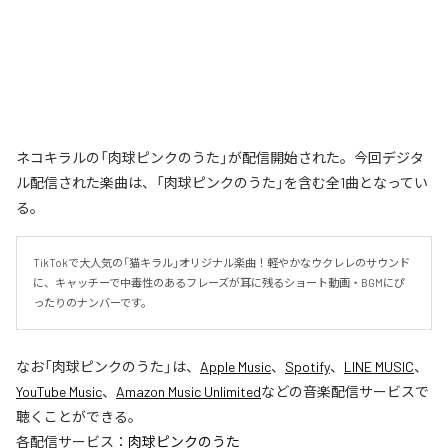
ネコキラルの「肉球ピンクのうた」が配信開始された。今回デジタ
ル配信された楽曲は、「肉球ピンクのうた」を含む全1曲となってい
る。
TikTokで大人気の「猫キラル」オリジナル楽曲！軽やかなウクレレのサウンド
に、キャッチーで中毒性のあるフレーズが耳に残るショート動画・BGMにぴ
ったりのナンバーです。
なお「
肉球ピンクのうた
」は、
Apple Music
、
Spotify
、
LINE MUSIC
、
YouTube Music
、
Amazon Music Unlimited
などの音楽配信サービスで
聴くことができる。
各配信サービス：
肉球ピンクのうた