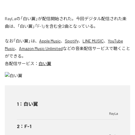
RayLaの「白い翼」が配信開始された。今回デジタル配信された楽
曲は、「白い翼」「F-1」を含む全2曲となっている。
なお「
白い翼
」は、
Apple Music
、
Spotify
、
LINE MUSIC
、
YouTube
Music
、
Amazon Music Unlimited
などの音楽配信サービスで聴くこと
ができる。
各配信サービス：
白い翼
1
：
白い翼
RayLa
2
：
F-1