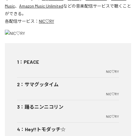
Music
、
Amazon Music Unlimited
などの音楽配信サービスで聴くこと
ができる。
各配信サービス：
NIC♡RY
1
：
PEACE
NIC♡RY
2
：
サマグッタイム
NIC♡RY
3
：
踊るニンニコリン
NIC♡RY
4
：
Hey!!トモダッチ☆