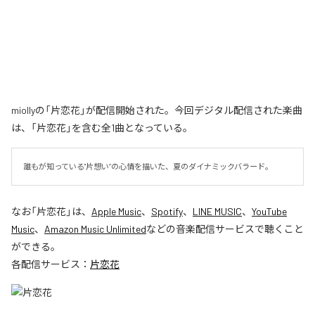
miollyの「片恋花」が配信開始された。今回デジタル配信された楽曲
は、「片恋花」を含む全1曲となっている。
誰もが知っている"片想い”の心情を描いた、夏のダイナミックバラード。
なお「
片恋花
」は、
Apple Music
、
Spotify
、
LINE MUSIC
、
YouTube
Music
、
Amazon Music Unlimited
などの音楽配信サービスで聴くこと
ができる。
各配信サービス：
片恋花