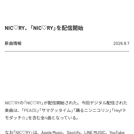
NIC♡RY、「NIC♡RY」を配信開始
新曲情報
2026.8.7
NIC♡RYの「NIC♡RY」が配信開始された。今回デジタル配信された
楽曲は、「PEACE」「サマグッタイム」「踊るニンニコリン」「Hey!!ト
モダッチ☆」を含む全4曲となっている。
なお「
NIC♡RY
」は、
Apple Music
、
Spotify
、
LINE MUSIC
、
YouTube