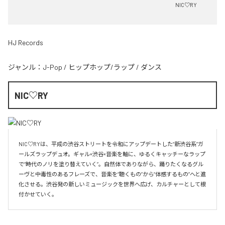
NIC♡RY
HJ Records
ジャンル：
J-Pop
/
ヒップホップ/ラップ
/
ダンス
NIC♡RY
NIC♡RYは、平成の渋谷ストリートを令和にアップデートした“新渋谷系”ガ
ールズラップデュオ。ギャル×渋谷×音楽を軸に、ゆるくキャッチーなラップ
で“時代のノリを塗り替えていく”。自然体でありながら、踊りたくなるグル
ーヴと中毒性のあるフレーズで、音楽を“聴くもの”から“体感するもの”へと進
化させる。渋谷発の新しいミュージックを世界へ広げ、カルチャーとして根
付かせていく。