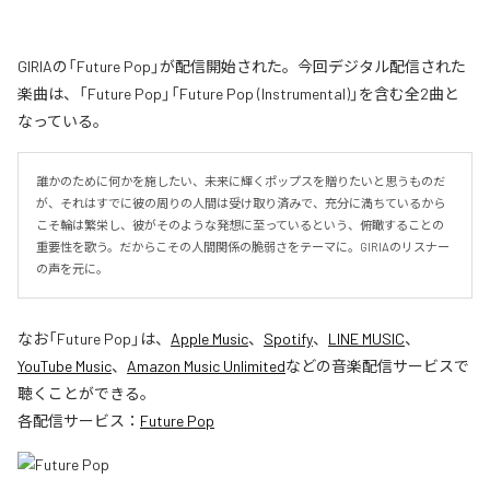
GIRIAの「Future Pop」が配信開始された。今回デジタル配信された
楽曲は、「Future Pop」「Future Pop (Instrumental)」を含む全2曲と
なっている。
誰かのために何かを施したい、未来に輝くポップスを贈りたいと思うものだ
が、それはすでに彼の周りの人間は受け取り済みで、充分に満ちているから
こそ輪は繁栄し、彼がそのような発想に至っているという、俯瞰することの
重要性を歌う。だからこその人間関係の脆弱さをテーマに。GIRIAのリスナー
の声を元に。
なお「
Future Pop
」は、
Apple Music
、
Spotify
、
LINE MUSIC
、
YouTube Music
、
Amazon Music Unlimited
などの音楽配信サービスで
聴くことができる。
各配信サービス：
Future Pop