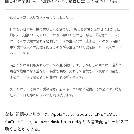
信された楽曲は、「記憶のワルツ」を含む全1曲となっている。
ある日突然、大切な人を失ってしまった―。

何気ない日常が一瞬で思い出へと変わり、「もっと言葉を交わせばよかった」
「もう一度会いたい」という叶わない願いだけが心に残る。『記憶のワルツ』
は、そんな突然の別れを経験した一人の主人公が、止まることのない時間の
中で愛する人との記憶を抱きしめながら生きていく姿を描いた、大人のラブ
バラードです。

時計の針は今日も変わらず未来へ進み続けます。しかし心の中では、過去と
現在が幾度となく重なり、笑顔も涙も、交わした言葉も、何気ない日常も、
まるでワルツを踊るように静かによみがえります。

失ったからこそ気づく愛の深さ。消えることのない記憶。その想いは、時を
超え、今日も静かにワルツを踊り続けます。
なお「
記憶のワルツ
」は、
Apple Music
、
Spotify
、
LINE MUSIC
、
YouTube Music
、
Amazon Music Unlimited
などの音楽配信サービスで
聴くことができる。