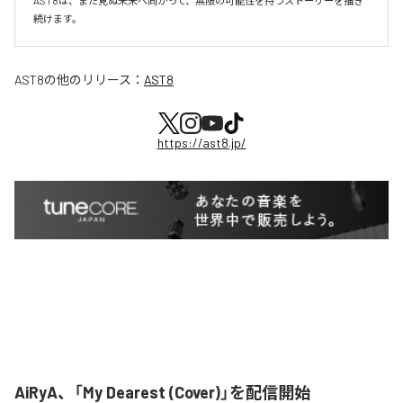
AST8は、まだ見ぬ未来へ向かって、無限の可能性を持つストーリーを描き
続けます。
AST8
の他のリリース：
AST8
https://ast8.jp/
AiRyA、「My Dearest (Cover)」を配信開始