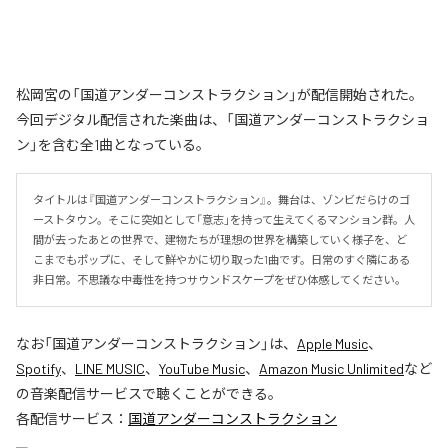
松岡宮の「国道アンダーコンストラクション」が配信開始された。
今回デジタル配信された楽曲は、「国道アンダーコンストラクショ
ン」を含む全1曲となっている。
タイトルは『国道アンダーコンストラクション』。舞台は、ゾンビだらけのゴ
ーストタウン。そこに突如として「意志」を持って生えてくるマンション群。人
間が去ったあとの世界で、建物たちが理想の世界を構築していく様子を、ど
こまでもポップに、そして鮮やかに切り取った1曲です。日常のすぐ隣にある
非日常。不思議な中毒性を持つサウンドスケープをぜひ体感してください。
なお「
国道アンダーコンストラクション
」は、
Apple Music
、
Spotify
、
LINE MUSIC
、
YouTube Music
、
Amazon Music Unlimited
など
の音楽配信サービスで聴くことができる。
各配信サービス：
国道アンダーコンストラクション