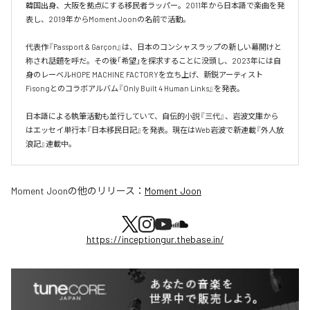
韓国出身、大阪を拠点にする移民者ラッパー。2011年から日本語で楽曲を発
表し、2019年からMoment Joonの名前で活動。

代表作『Passport & Garçon』は、日本のコンシャスラップの新しい幕開けと
称され話題を呼だ。その後「希望」を探求することに没頭し、2023年には自
身のレーベルHOPE MACHINE FACTORYを立ち上げ、新鋭アーティスト
Fisongとのコラボアルバム『Only Built 4 Human Links』を発表。

日本語による執筆活動も並行していて、自伝的小説『三代』、岩波文庫から
はエッセイ単行本『日本移民日記』を発表。現在はWeb岩波で新連載『外人放
浪記』連載中。
Moment Joon
の他のリリース：
Moment Joon
https://inceptiongur.thebase.in/