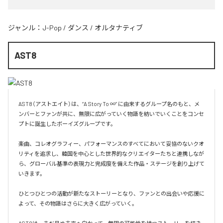
ジャンル：
J-Pop
/
ダンス
/
オルタナティブ
AST8
AST8（アストエイト）は、“A Story To ∞” に由来するグループ名のもと、メ
ンバーとファンが共に、無限に広がっていく物語を紡いでいくことをコンセ
プトに誕生したボーイズグループです。

楽曲、コレオグラフィー、パフォーマンスのすべてにおいて妥協のないクオ
リティを追求し、韓国を中心とした世界的なクリエイターたちと連携しなが
ら、グローバル基準の表現力と完成度を備えた作品・ステージを創り上げて
いきます。

ひとつひとつの活動が新たなストーリーとなり、ファンとの出会いや応援に
よって、その物語はさらに大きく広がっていく。
