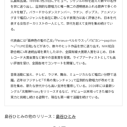
広島県出身。1999年7月28日にデビュー。ジャンルの枠を超えた数々の名作
を世に送り出し、圧倒的な歌唱力と唯一無二の透明感あふれる歌声で多くの
人々を魅了。バラードからダンスナンバー、ラテン、ポップス、アニメソン
グまで幅広いジャンルを自在に歌いこなす表現力は高く評価され、日本を代
表する女性ボーカリストの一人として、世代を超えて支持を集め続けてい
る。

代表曲には「亜麻色の髪の乙女」「Perseus-ペルセウス-」「パピヨン～papillon
～」「YUME日和」などがあり、数々のヒット作品を世に送り出す。NHK紅白
歌合戦に4年連続出場を果たしたほか、全国有線大賞新人賞をはじめ、日本
レコード大賞金賞など数々の音楽賞を受賞。ライブアーティストとしても高
い評価を受け、全国各地でコンサートを開催している。

音楽活動に加え、テレビ、ラジオ、舞台、ミュージカルなど幅広い分野で活
躍。近年はフジテレビ「千鳥の鬼レンチャン」で圧倒的な歌唱力が改めて注
目を集め、新たな世代からも高い支持を獲得している。2026年には最新シ
ングル「太陽神Prism」をリリースするなど、デビュー以来培ってきた確かな
実力と挑戦し続ける姿勢で、現在も第一線で活躍を続けている。
島谷ひとみ
の他のリリース：
島谷ひとみ