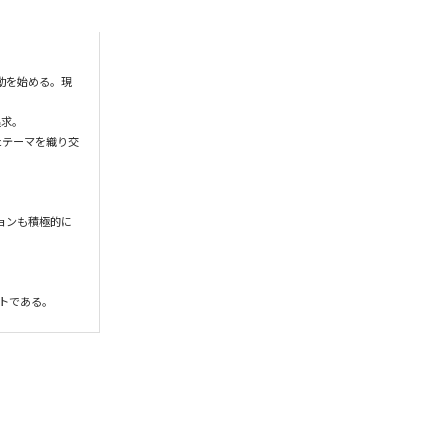
動を始める。現
求。

たテーマを織り交
ションも積極的に
トである。