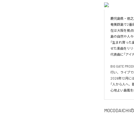
鹿児島県・徳之
奄美群島で2番
在は大阪を拠点
島の自然や人々
「生まれ育った
ぜた楽曲をリリ
代表曲に「アイナ」「
BIG GATE
行い、ライブで
2026年12月に
「人から人へ、
心地よい島風を
MOCODAICHI