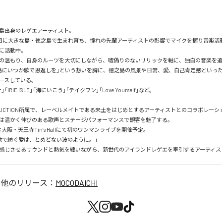
島出身のレゲエアーティスト。

目に大きな島・徳之島で生まれ育ち、憧れの先輩アーティストの影響でマイクを握り音楽活
に活動中。

の温もり、自身のルーツを大切にしながら、嘘偽りのないリリックを軸に、独自の音楽を追
島にいつか歌で恩返しを」という想いを胸に、徳之島の風景や日常、愛、自己肯定感といっ
ースしている。

IRIE ISLE」「海にいこう」「テイクワン」「Love Yourself」など。

 PRODUCTION所属で、レーベルメイトである来土をはじめとするアーティストとのコラボレー
は温かく伸びのある歌声とステージパフォーマンスで観客を魅了する。

は大阪・天王寺Tin’s Hallにて初のワンマンライブを開催予定。

歌で紡ぐ愛は、とめどない波のように。」

感じさせるサウンドと熱気を纏いながら、新世代のアイランドレゲエを牽引するアーティス
の他のリリース：
MOCODAICHI