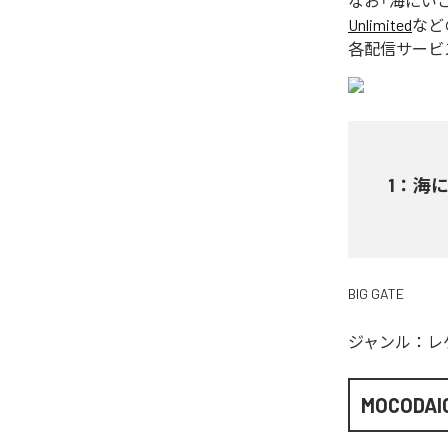
なお「
海にい
Unlimited
など
各配信サービ
1
：
海
BIG GATE
ジャンル：
レ
MOCODAI