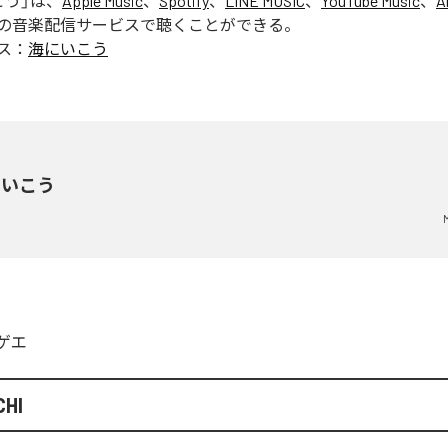
こう
」は、
Apple Music
、
Spotify
、
LINE MUSIC
、
YouTube Music
、
A
の音楽配信サービスで聴くことができる。
ス：
海にいこう
にいこう
ゲエ
CHI