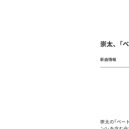
崇太、「
新曲情報
崇太の「ベー
ン2」を含む