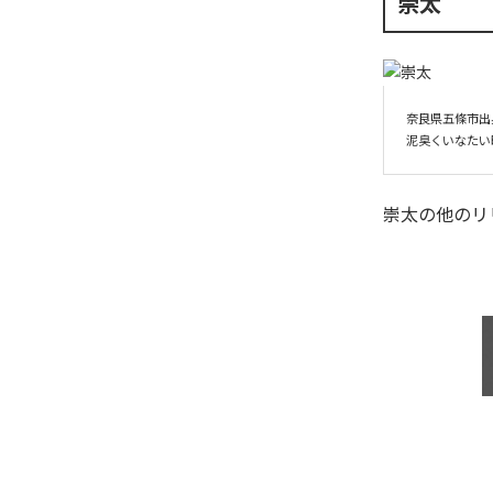
崇太
奈良県五條市出身
崇太
の他のリ