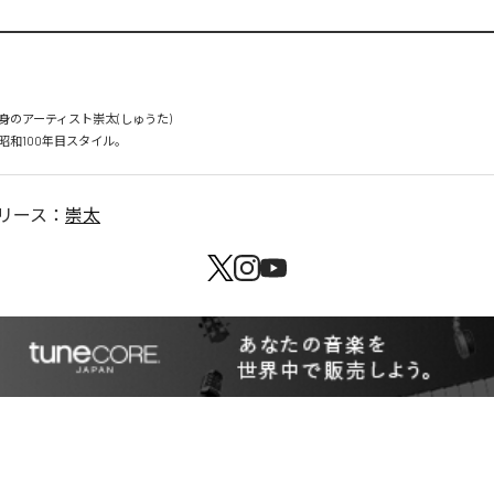
のアーティスト崇太(しゅうた)

リース：
崇太