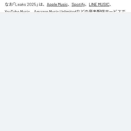
なお「
Leaks 2025
」は、
Apple Music
、
Spotify
、
LINE MUSIC
、
YouTube Music
、
Amazon Music Unlimited
などの音楽配信サービスで
聴くことができる。
各配信サービス：
Leaks 2025
1
：
Season1
27AM
2
：
Bin Laden
27AM
RS (Rich Squads) Records