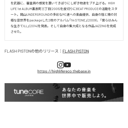
を武器に、審査員の感覚を置いてきぼりにし好き物達をブチ上げる。HIGH 
LIFE 1st ALBUM裏表町三丁目(2005)を皮切りにBEAT PRODUCEの活動をスタ
ート。岡山UNDERGROUNDの多彩なMC達への楽曲提供、自身の陰と陽の対
極な音世界をpackageした2枚のアルバム「I'm STONE」(2009)、「僕らはみん
な生きてILL」(2014)を発表。そして自身の集大成となる作品JAZZINGを完成
させた。
FLASH PISTON
の他のリリース：
FLASH PISTON
https://highlifereco.thebase.in