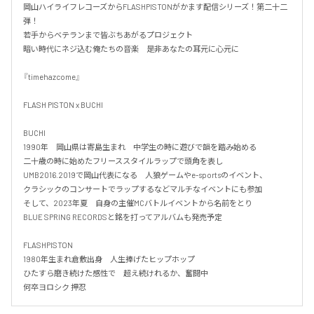
岡山ハイライフレコーズからFLASHPISTONがかます配信シリーズ！第二十二
弾！

若手からベテランまで皆ぶちあがるプロジェクト

暗い時代にネジ込む俺たちの音楽　是非あなたの耳元に心元に

『timehazcome』

FLASH PISTON x BUCHI

BUCHI

1990年　岡山県は寄島生まれ　中学生の時に遊びで韻を踏み始める

二十歳の時に始めたフリーススタイルラップで頭角を表し

UMB2016.2019で岡山代表になる　人狼ゲームやe-sportsのイベント、

クラシックのコンサートでラップするなどマルチなイベントにも参加

そして、2023年夏　自身の主催MCバトルイベントから名前をとり

BLUE SPRING RECORDSと銘を打ってアルバムも発売予定

FLASHPISTON

1980年生まれ倉敷出身　人生捧げたヒップホップ

ひたすら磨き続けた感性で　超え続けれるか、奮闘中

何卒ヨロシク 押忍