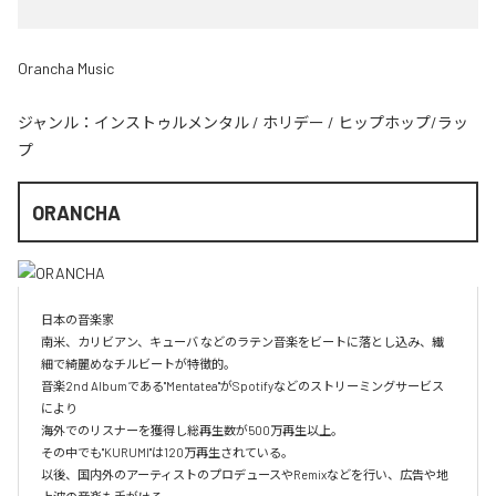
Orancha Music
ジャンル：
インストゥルメンタル
/
ホリデー
/
ヒップホップ/ラッ
プ
ORANCHA
日本の音楽家

南米、カリビアン、キューバ などのラテン音楽をビートに落とし込み、繊
細で綺麗めなチルビートが特徴的。

音楽2nd Albumである"Mentatea"がSpotifyなどのストリーミングサービス
により

海外でのリスナーを獲得し総再生数が500万再生以上。

その中でも"KURUMI"は120万再生されている。

以後、国内外のアーティストのプロデュースやRemixなどを行い、広告や地