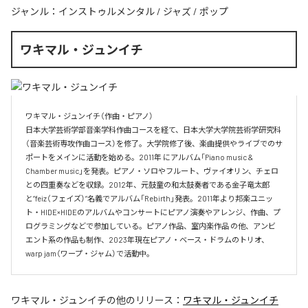
ジャンル：
インストゥルメンタル
/
ジャズ
/
ポップ
ワキマル・ジュンイチ
ワキマル・ジュンイチ（作曲・ピアノ）

日本大学芸術学部音楽学科作曲コースを経て、日本大学大学院芸術学研究科
（音楽芸術専攻作曲コース）を修了。大学院修了後、楽曲提供やライブでのサ
ポートをメインに活動を始める。2011年 にアルバム「Piano music & 
Chamber music」を発表。ピアノ・ソロやフルート、ヴァイオリン、チェロ
との四重奏などを収録。2012年、元鼓童の和太鼓奏者である金子竜太郎 
と”feiz（フェイズ）”名義でアルバム「Rebirth」発表。2011年より邦楽ユニッ
ト・HIDE×HIDEのアルバムやコンサートにピアノ演奏やアレンジ、作曲、プ
ログラミングなどで参加している。ピアノ作品、室内楽作品 の他、アンビ
エント系の作品も制作、2023年現在ピアノ・ベース・ドラムのトリオ、
warp jam（ワープ・ジャム）で活動中。
ワキマル・ジュンイチ
の他のリリース：
ワキマル・ジュンイチ