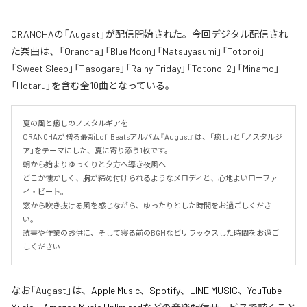
ORANCHAの「Augast」が配信開始された。今回デジタル配信され
た楽曲は、「Orancha」「Blue Moon」「Natsuyasumi」「Totonoi」
「Sweet Sleep」「Tasogare」「Rainy Friday」「Totonoi 2」「Minamo」
「Hotaru」を含む全10曲となっている。
夏の風と癒しのノスタルギアを

ORANCHAが贈る最新Lofi Beatsアルバム『August』は、「癒し」と「ノスタルジ
ア」をテーマにした、夏に寄り添う1枚です。

朝から始まりゆっくりと夕方へ導き夜風へ

どこか懐かしく、胸が締め付けられるようなメロディと、心地よいローファ
イ・ビート。

窓から吹き抜ける風を感じながら、ゆったりとした時間をお過ごしくださ
い。

読書や作業のお供に、そして寝る前のBGMなどリラックスした時間をお過ご
しください
なお「
Augast
」は、
Apple Music
、
Spotify
、
LINE MUSIC
、
YouTube