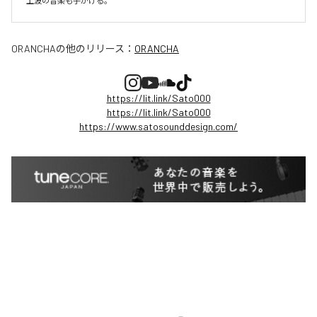
上波の音楽も手がける。
ORANCHA
の他のリリース：
ORANCHA
https://lit.link/Sato000
https://lit.link/Sato000
https://www.satosounddesign.com/