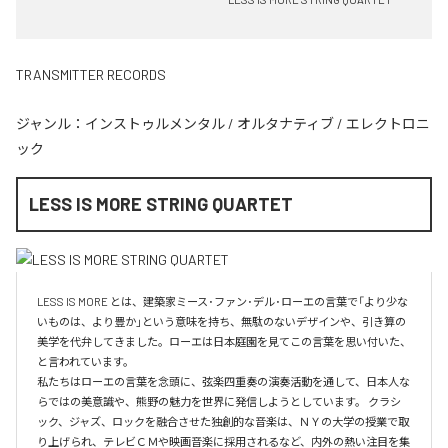
TRANSMITTER RECORDS
ジャンル：
インストゥルメンタル
/
オルタナティブ
/
エレクトロニ
ック
LESS IS MORE STRING QUARTET
LESS IS MORE とは、建築家ミース･ファン･デル･ローエの言葉で「より少な
いものは、より豊か」という意味を持ち、無駄のないデザインや、引き算の
美学を代弁してきました。ローエは日本庭園を見てこの言葉を思い付いた、
と言われています。

私たちはローエの言葉を念頭に、弦楽四重奏の演奏活動を通して、日本人な
らではの美意識や、熊野の魅力を世界に発信しようとしています。 クラシ
ック、ジャズ、ロックを融合させた独創的な音楽は、ＮＹの大学の授業で取
り上げられ、テレビＣＭや映画音楽に採用されるなど、内外の熱い注目を集