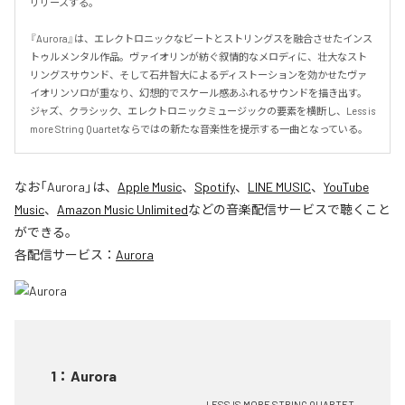
リリースする。

『Aurora』は、エレクトロニックなビートとストリングスを融合させたインス
トゥルメンタル作品。ヴァイオリンが紡ぐ叙情的なメロディに、壮大なスト
リングスサウンド、そして石井智大によるディストーションを効かせたヴァ
イオリンソロが重なり、幻想的でスケール感あふれるサウンドを描き出す。
ジャズ、クラシック、エレクトロニックミュージックの要素を横断し、Less is 
more String Quartetならではの新たな音楽性を提示する一曲となっている。
なお「
Aurora
」は、
Apple Music
、
Spotify
、
LINE MUSIC
、
YouTube
Music
、
Amazon Music Unlimited
などの音楽配信サービスで聴くこと
ができる。
各配信サービス：
Aurora
1
：
Aurora
LESS IS MORE STRING QUARTET