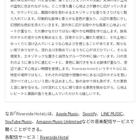
の空気に包まれながらも、どこか落ち着く心地よさが静かに広がっていきま
す。サウンドには、異国の街を思わせるエキゾチックな香りをさりげなく取
り入れています。印象的な旋律と柔らかな音色が重なり、川辺の景色に少し
幻想的な色彩を添えていきます。窓の外に広がる穏やかな風景と心地よいビ
ートが重なり、ただ静かなだけではない軽やかな時間を作り出します。旅先
のホテルの窓から外を眺めるとき、日常から少し離れた感覚と、その土地に
ゆっくりと溶け込んでいくような心地よさを感じることがあります。知らな
い街でありながら、流れる川を眺めているうちに心がほどけていく。そんな
感覚を、エキゾチックな響きと自然なグルーヴの中に描いています。川の流
れのように滑らかに進むビートと、景色に奥行きを与える旋律が重なり、窓
辺で過ごす心地よい時間を表現します。Riverside Hotelというタイトルには、
特定の場所ではなく、それぞれの記憶や想像の中にある川辺のホテルを思い
浮かべてほしいという思いを込めました。旅の途中で何も急がず、ただ景色
と音に身を任せる。川の流れとともに移り変わる景色を眺めながら、心地よ
いビートと異国の香りを楽しんでいただけたら嬉しいです。
なお「
Riverside Hotel
」は、
Apple Music
、
Spotify
、
LINE MUSIC
、
YouTube Music
、
Amazon Music Unlimited
などの音楽配信サービスで
聴くことができる。
各配信サービス：
Riverside Hotel