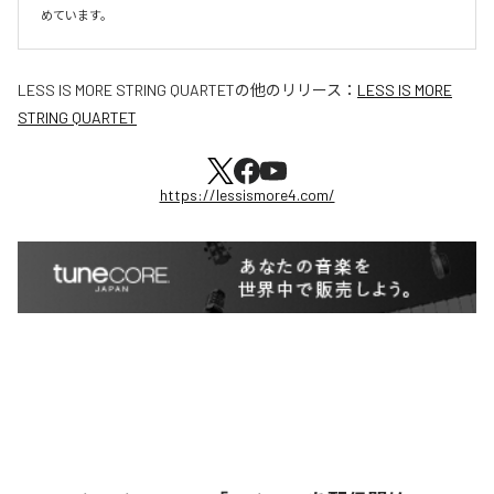
めています。
LESS IS MORE STRING QUARTET
の他のリリース：
LESS IS MORE
STRING QUARTET
https://lessismore4.com/