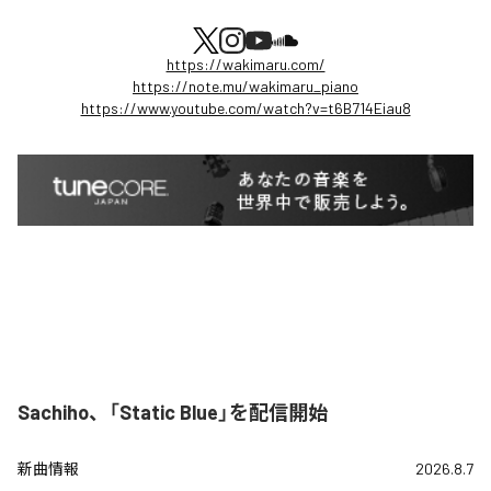
https://wakimaru.com/
https://note.mu/wakimaru_piano
https://www.youtube.com/watch?v=t6B714Eiau8
Sachiho、「Static Blue」を配信開始
新曲情報
2026.8.7